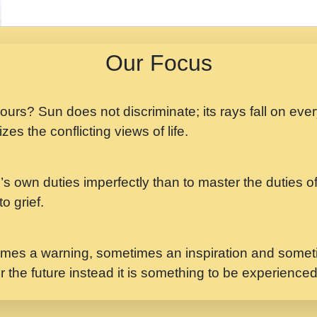
मझ अपन जवन बनन न आय, 
ji maharaj.mp3
Our Focus
मन अशांत मंत्र जाप - गी
मन बध लय परम वल कगन 
Ji Saawariya.mp3
 yours? Sun does not discriminate; its rays fall on eve
zes the conflicting views of life.
मर गनय न अपरध लडडल शर र
maharaj.mp3
’s own duties imperfectly than to master the duties of 
मेरे मन हरी का ध्यान लगा
Gyananand Ji Maharaj.m
o grief.
यह हसरत तलब ह नकज कम
#bhajan.mp3
mes a warning, sometimes an inspiration and someti
r the future instead it is something to be experience
लडल ज बल ल क ज न लग 
#बसर.mp3