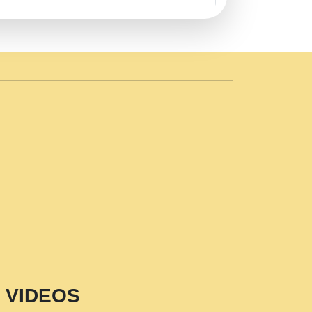
AVE by Rasik Pawan ji 20-11-19
 PRABHU KUTEER CHANNEL.mp3
n Sajaya Mata Vaishno Devi Aarti Mata
r Wadali Ji.mp3
NTH KALER NEW PUNAJBI
 FULL VIDEO HD.mp3
i Maharaj Pad - A Divine Bhajan by Shri
p3
est Devotional Song By Chitra
aksh (शर कषण कप कटकष- परम पजय गत मनष ज
VIDEOS
aawariya Latest Shyam Bhajan Ram Gopal