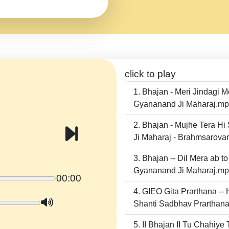
click to play
Bhajan - Meri Jindagi 
Gyananand Ji Maharaj.m
Bhajan - Mujhe Tera Hi
Ji Maharaj - Brahmsarova
Bhajan -- Dil Mera ab 
Gyananand Ji Maharaj.m
00:00
GIEO Gita Prarthana -
Shanti Sadbhav Prarthana
II Bhajan II Tu Chahiy