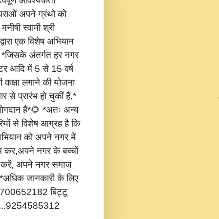
वपूर्ण आवश्यकता
ंपराओं अपने ग्रंथो को
 मनीषी स्वामी श्री
 द्वारा एक विशेष अभियान
,* *जिसके अंतर्गत हर नगर
टर आदि में 5 से 15 वर्ष
की कक्षा लगाने की योजना
 से प्रारंभ हो चुकीं हैं,*
 योगदान है*🌻 *अतः अन्य
यों से विशेष आग्रह है कि
भियान को अपने नगर में
ंभ कर,अपने नगर के बच्चों
ोग करें, अपने नगर समाज
*🔔 *अधिक जानकारी के लिए
...8700652182 बिट्टू
.....9254585312