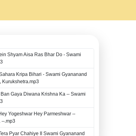
Mein Shyam Aisa Ras Bhar Do - Swami
p3
 Sahara Kripa Bihari - Swami Gyananand
r, Kurukshetra.mp3
to Ban Gaya Diwana Krishna Ka -- Swami
p3
- Hey Yogeshwar Hey Parmeshwar --
 --.mp3
e Tera Pyar Chahiye II Swami Gyananand