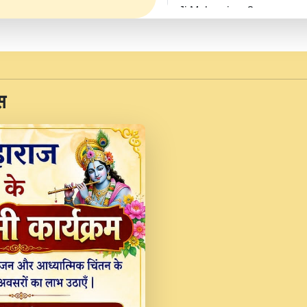
Ji Maharaj.mp3
JINU SATGURU AAP BUL
Sankirtan At VEER JI
Kina Sohna Tera Bhawa
स
Rani Bhajan By Lakhwinde
MERE MANN VICH KA
DEVOTIONAL SONG 2017
Na To Roop Hai Bindu J
Indresh Ji #BhaktiPath.m
Radha Rani Ki Kirpa B
Vichitra.mp3
Shri Krishan Kripakat
महरज ).mp3
Teri Bholi Si Surat S