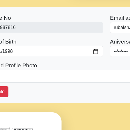
e No
Email a
f Birth
Anivers
d Profile Photo
te