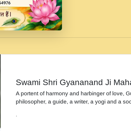
जब से गीता ज्ञान पाया मैं ब
Rasik.mp3
तन हल दल द सनव मड उतत
रख द!.mp3
तू कर प्रीतम से प्रीत, यूह
Gyananand Ji Maharaj.m
न म गवद गपल गद फर, पयर 
maharaj.mp3
Swami Shri Gyananand Ji Mah
नह भरस रह लडडल... अपन 
A portent of harmony and harbinger of love, 
बगड नसब कसन सवर तर बग
philosopher, a guide, a writer, a yogi and a soc
भजन - उठ नींद से अखियां 
.
भजन - चाहे राम हो, चाहे
Shyam Ho.mp3