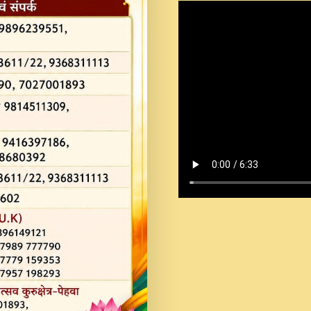
Shastri Ji Saawariya.mp3
Teri Chaukhat Pe.mp3
Teri Sharan Mein Aak
Sankirtan.mp3
अगर दन कशर ज मझ इतन द
#बसर.mp3
अब त आकर बह पकड ल वरन
SATGURU MUSIC !.mp3
ऐहन अखय च महन बस रखय 
कई पकड क मर हथ र मह व
दय!.mp3
कषण क दवन जरर सन - O K
New Bhajan 2020 #Ishwar