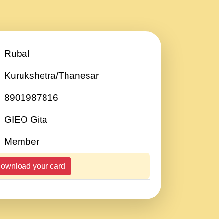
Rubal
Kurukshetra/Thanesar
8901987816
GIEO Gita
Member
ownload your card