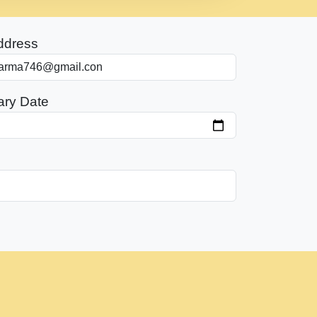
ddress
ary Date