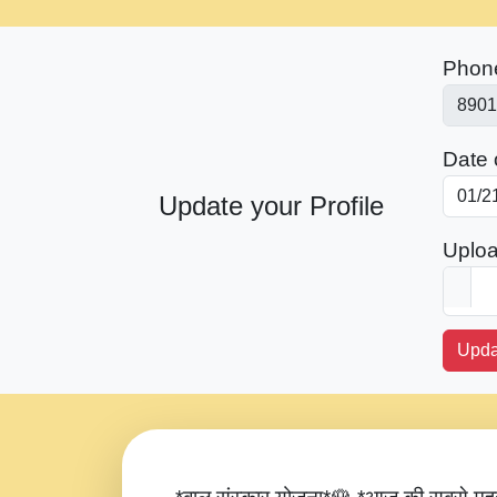
Phon
Date o
Update your Profile
Uploa
Upda