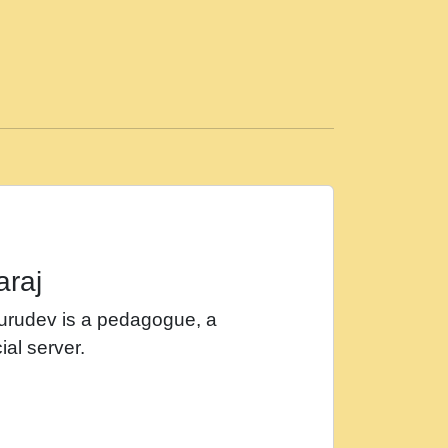
ड़ी मस्ती में हूँ । 2018 - Rishikesh - Ratan Ji
 सर रख क, नल रव त गल लग जव त सर उतत हथ
ीं दिन बीतते जाते हैं । 2018 - Rishikesh - Swami
p3
महन न रझद फर! shri ravinandan shastri ji
araj
खट करम क !!!! मह दद सहर चरण क .....mp3
Gurudev is a pedagogue, a
र Shri ravinandan shastri ji maharaj.mp3
ial server.
खोल ज़रा.mp3
 श्याम हो - Bhajan - Chahe Ram Ho Chahe