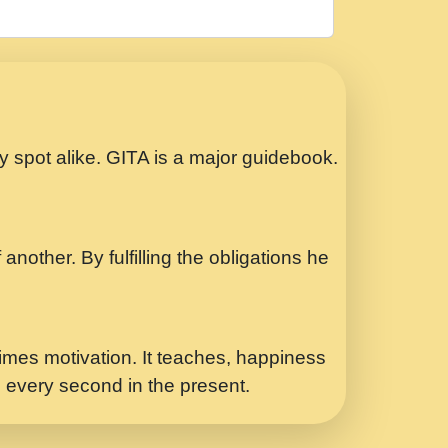
रठ हर क मनन न आय Shri ravinandan shastri
ता प्रेरणा -Swami Gyananand Ji Maharaj.mp3
Special Shyam Bhajan Ram Gopal Shastri
ry spot alike. GITA is a major guidebook.
ध.... Shri ravinandan shastri ji
another. By fulfilling the obligations he
 - भजन भाव - 2018 - Rishikesh - Swami
p3
र Yahi Hasraten Talab Hai Bhav Pravah
mes motivation. It teaches, happiness
d every second in the present.
Sadhvi Purnima Ji 7.9.2021 जवल नगर दलल