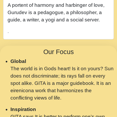
नह भरस रह लडडल... अपन खट करम क !!!! मह दद
A portent of harmony and harbinger of love,
सहर चरण क .....mp3
Gurudev is a pedagogue, a philosopher, a
बगड नसब कसन सवर तर बगर Shri ravinandan
guide, a writer, a yogi and a social server.
shastri ji maharaj.mp3
.
भजन - उठ नींद से अखियां खोल ज़रा.mp3
भजन - चाहे राम हो, चाहे श्याम हो - Bhajan -
Our Focus
Chahe Ram Ho Chahe Shyam Ho.mp3
Global
मझ अपन जवन बनन न आय, रठ हर क मनन न आय
The world is in Gods heart! Is it on yours? Sun
Shri ravinandan shastri ji maharaj.mp3
does not discriminate; its rays fall on every
मन अशांत मंत्र जाप - गीता प्रेरणा -Swami
spot alike. GITA is a major guidebook. It is an
Gyananand Ji Maharaj.mp3
eirenicona work that harmonizes the
मन बध लय परम वल कगन Special Shyam
conflicting views of life.
Bhajan Ram Gopal Shastri Ji
Inspiration
Saawariya.mp3
GITA says It is better to perform one’s own