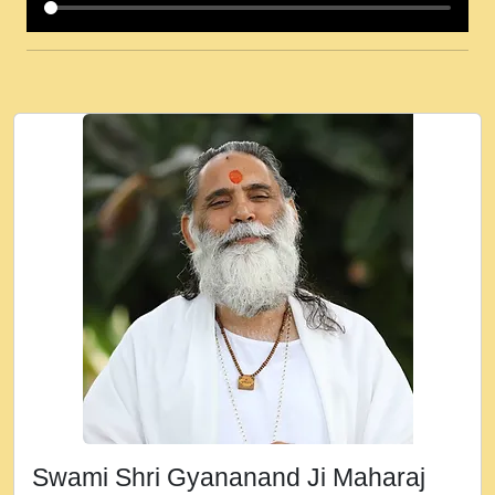
कई पकड क मर हथ र मह वदवन पहच दय! मह जन
उनक पस र मह वदवन पहच दय!.mp3
कषण क दवन जरर सन - O Kanha Abto Murli
Ki - Krishna Bhajan - New Bhajan 2020
#Ishwar Bhakti.mp3
जब से गीता ज्ञान पाया मैं बड़ी मस्ती में हूँ । 2018 -
Rishikesh - Ratan Ji Rasik.mp3
तन हल दल द सनव मड उतत सर रख क, नल रव त
गल लग जव त सर उतत हथ रख द!.mp3
तू कर प्रीतम से प्रीत, यूहीं दिन बीतते जाते हैं ।
2018 - Rishikesh - Swami Gyananand Ji
Maharaj.mp3
न म गवद गपल गद फर, पयर महन न रझद फर! shri
ravinandan shastri ji maharaj.mp3
Swami Shri Gyananand Ji Maharaj