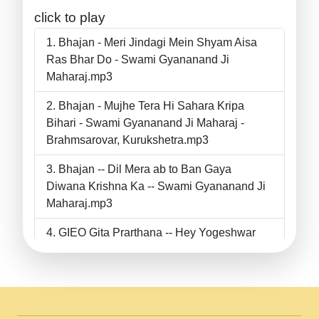
click to play
Bhajan - Meri Jindagi Mein Shyam Aisa
Ras Bhar Do - Swami Gyananand Ji
Maharaj.mp3
Bhajan - Mujhe Tera Hi Sahara Kripa
Bihari - Swami Gyananand Ji Maharaj -
Brahmsarovar, Kurukshetra.mp3
Bhajan -- Dil Mera ab to Ban Gaya
Diwana Krishna Ka -- Swami Gyananand Ji
Maharaj.mp3
GIEO Gita Prarthana -- Hey Yogeshwar
Hey Parmeshwar -- Shanti Sadbhav
Prarthana --.mp3
II Bhajan II Tu Chahiye Tera Pyar Chahiye
II Swami Gyananand Ji Maharaj.mp3