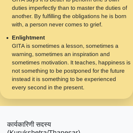
मर गनय न अपरध लडडल शर रध.... Shri
duties imperfectly than to master the duties of
ravinandan shastri ji maharaj.mp3
another. By fulfilling the obligations he is born
मेरे मन हरी का ध्यान लगा - भजन भाव - 2018 -
with, a person never comes to grief.
Rishikesh - Swami Gyananand Ji
Maharaj.mp3
Enlightment
GITA is sometimes a lesson, sometimes a
यह हसरत तलब ह नकज कमर Yahi Hasraten
warning, sometimes an inspiration and
Talab Hai Bhav Pravah #bhajan.mp3
sometimes motivation. It teaches, happiness is
लडल ज बल ल क ज न लग Sadhvi Purnima Ji
not something to be postponed for the future
7.9.2021 जवल नगर दलल #बसर.mp3
instead it is something to be experienced
every second in the present.
सख भ मझ पयर ह दख भ मझ पयर ह!छड म कस दत
दन ह तमहर ह!.mp3
सपरहट भजन 2021 - तर अखय ह जद भर बहर ज म
कब स खड 1.1.2021 !! दलल #बसर.mp3
कार्यकारिणी सदस्य
सपरहट शयम भजन - जय जय शयम जय जय शयम
(Kurukshetra/Thanesar)
जय जय शर वनदवन धम !! Jai Jai Shyama !! बज