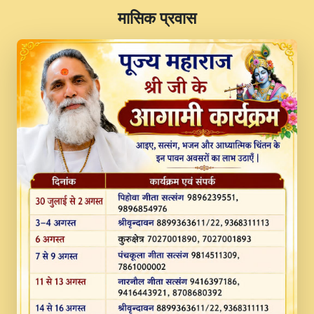
​मासिक प्रवास
JINU SATGURU AAP BULAVE by Rasik
Pawan ji 20-11-19 Sankirtan At VEER JI
PRABHU KUTEER CHANNEL.mp3
Kina Sohna Tera Bhawan Sajaya Mata
Vaishno Devi Aarti Mata Rani Bhajan By
Lakhwinder Wadali Ji.mp3
MERE MANN VICH KANTH KALER
NEW PUNAJBI DEVOTIONAL SONG 2017
FULL VIDEO HD.mp3
Na To Roop Hai Bindu Ji Maharaj Pad - A
Divine Bhajan by Shri Indresh Ji
#BhaktiPath.mp3
Radha Rani Ki Kirpa Best Devotional
Song By Chitra Vichitra.mp3