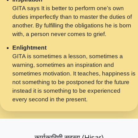
GITA says It is better to perform one’s own
मर गनय न अपरध लडडल शर रध.... Shri
duties imperfectly than to master the duties of
ravinandan shastri ji maharaj.mp3
another. By fulfilling the obligations he is born
मेरे मन हरी का ध्यान लगा - भजन भाव - 2018 -
with, a person never comes to grief.
Rishikesh - Swami Gyananand Ji
Maharaj.mp3
Enlightment
GITA is sometimes a lesson, sometimes a
यह हसरत तलब ह नकज कमर Yahi Hasraten
warning, sometimes an inspiration and
Talab Hai Bhav Pravah #bhajan.mp3
sometimes motivation. It teaches, happiness is
लडल ज बल ल क ज न लग Sadhvi Purnima Ji
not something to be postponed for the future
7.9.2021 जवल नगर दलल #बसर.mp3
instead it is something to be experienced
every second in the present.
सख भ मझ पयर ह दख भ मझ पयर ह!छड म कस दत
दन ह तमहर ह!.mp3
सपरहट भजन 2021 - तर अखय ह जद भर बहर ज म
कब स खड 1.1.2021 !! दलल #बसर.mp3
कार्यकारिणी सदस्य (Hisar)