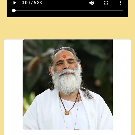
कई पकड क मर हथ र मह वदवन पहच दय! मह जन
उनक पस र मह वदवन पहच दय!.mp3
कषण क दवन जरर सन - O Kanha Abto Murli
Ki - Krishna Bhajan - New Bhajan 2020
#Ishwar Bhakti.mp3
जब से गीता ज्ञान पाया मैं बड़ी मस्ती में हूँ । 2018 -
Rishikesh - Ratan Ji Rasik.mp3
तन हल दल द सनव मड उतत सर रख क, नल रव त
गल लग जव त सर उतत हथ रख द!.mp3
तू कर प्रीतम से प्रीत, यूहीं दिन बीतते जाते हैं ।
2018 - Rishikesh - Swami Gyananand Ji
Maharaj.mp3
न म गवद गपल गद फर, पयर महन न रझद फर! shri
ravinandan shastri ji maharaj.mp3