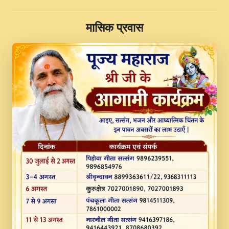
II Swami Gyananand Ji Maharaj.mp3
​मासिक प्रवास
JINU SATGURU AAP BULAVE by Rasik
Pawan ji 20-11-19 Sankirtan At VEER JI
PRABHU KUTEER CHANNEL.mp3
Kina Sohna Tera Bhawan Sajaya Mata
Vaishno Devi Aarti Mata Rani Bhajan By
Lakhwinder Wadali Ji.mp3
MERE MANN VICH KANTH KALER
NEW PUNAJBI DEVOTIONAL SONG 2017
FULL VIDEO HD.mp3
Na To Roop Hai Bindu Ji Maharaj Pad - A
Divine Bhajan by Shri Indresh Ji
#BhaktiPath.mp3
Radha Rani Ki Kirpa Best Devotional
Song By Chitra Vichitra.mp3