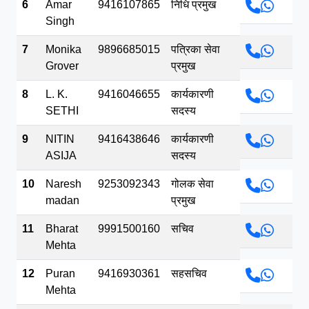
6
Amar
9416107865
निधि प्रमुख
Singh
7
Monika
9896685015
पत्रिका सेवा
Grover
प्रमुख
8
L. K.
9416046655
कार्यकारणी
SETHI
सदस्य
9
NITIN
9416438646
कार्यकारणी
ASIJA
सदस्य
10
Naresh
9253092343
गोलक सेवा
madan
प्रमुख
11
Bharat
9991500160
सचिव
Mehta
12
Puran
9416930361
सहसचिव
Mehta