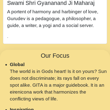
Swami Shri Gyananand Ji Maharaj
नह भरस रह लडडल... अपन खट करम क !!!! मह दद
A portent of harmony and harbinger of love,
सहर चरण क .....mp3
Gurudev is a pedagogue, a philosopher, a
बगड नसब कसन सवर तर बगर Shri ravinandan
guide, a writer, a yogi and a social server.
shastri ji maharaj.mp3
.
भजन - उठ नींद से अखियां खोल ज़रा.mp3
भजन - चाहे राम हो, चाहे श्याम हो - Bhajan -
Our Focus
Chahe Ram Ho Chahe Shyam Ho.mp3
Global
मझ अपन जवन बनन न आय, रठ हर क मनन न आय
The world is in Gods heart! Is it on yours? Sun
Shri ravinandan shastri ji maharaj.mp3
does not discriminate; its rays fall on every
मन अशांत मंत्र जाप - गीता प्रेरणा -Swami
spot alike. GITA is a major guidebook. It is an
Gyananand Ji Maharaj.mp3
eirenicona work that harmonizes the
मन बध लय परम वल कगन Special Shyam
conflicting views of life.
Bhajan Ram Gopal Shastri Ji
Inspiration
Saawariya.mp3