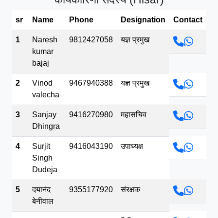
सपरहट शयम भजन - जय जय शयम जय जय शयम
जय जय शर वनदवन धम !! Jai Jai Shyama !! बज
sr
Name
Phone
Designation
Contact
भव.mp3
1
Naresh
9812427058
यज्ञ प्रमुख
kumar
bajaj
2
Vinod
9467940388
यज्ञ प्रमुख
valecha
3
Sanjay
9416270980
महासचिव
Dhingra
4
Surjit
9416043190
उपाध्यक्ष
Singh
Dudeja
5
दयानंद
9355177920
संरक्षक
बेनीवाल