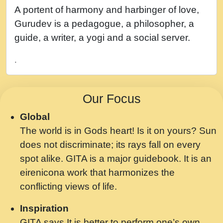
नह भरस रह लडडल... अपन खट करम क !!!! मह दद
A portent of harmony and harbinger of love,
सहर चरण क .....mp3
Gurudev is a pedagogue, a philosopher, a
बगड नसब कसन सवर तर बगर Shri ravinandan
guide, a writer, a yogi and a social server.
shastri ji maharaj.mp3
.
भजन - उठ नींद से अखियां खोल ज़रा.mp3
भजन - चाहे राम हो, चाहे श्याम हो - Bhajan -
Our Focus
Chahe Ram Ho Chahe Shyam Ho.mp3
Global
मझ अपन जवन बनन न आय, रठ हर क मनन न आय
The world is in Gods heart! Is it on yours? Sun
Shri ravinandan shastri ji maharaj.mp3
does not discriminate; its rays fall on every
मन अशांत मंत्र जाप - गीता प्रेरणा -Swami
spot alike. GITA is a major guidebook. It is an
Gyananand Ji Maharaj.mp3
eirenicona work that harmonizes the
मन बध लय परम वल कगन Special Shyam
conflicting views of life.
Bhajan Ram Gopal Shastri Ji
Inspiration
Saawariya.mp3
GITA says It is better to perform one’s own