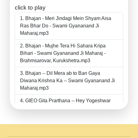
click to play
Bhajan - Meri Jindagi Mein Shyam Aisa
Ras Bhar Do - Swami Gyananand Ji
Maharaj.mp3
Bhajan - Mujhe Tera Hi Sahara Kripa
Bihari - Swami Gyananand Ji Maharaj -
Brahmsarovar, Kurukshetra.mp3
Bhajan -- Dil Mera ab to Ban Gaya
Diwana Krishna Ka -- Swami Gyananand Ji
Maharaj.mp3
GIEO Gita Prarthana -- Hey Yogeshwar
Hey Parmeshwar -- Shanti Sadbhav
Prarthana --.mp3
II Bhajan II Tu Chahiye Tera Pyar Chahiye
II Swami Gyananand Ji Maharaj.mp3