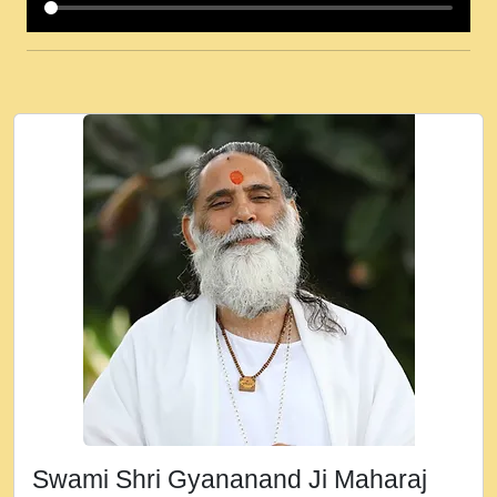
कई पकड क मर हथ र मह वदवन पहच दय! मह जन
उनक पस र मह वदवन पहच दय!.mp3
कषण क दवन जरर सन - O Kanha Abto Murli
Ki - Krishna Bhajan - New Bhajan 2020
#Ishwar Bhakti.mp3
जब से गीता ज्ञान पाया मैं बड़ी मस्ती में हूँ । 2018 -
Rishikesh - Ratan Ji Rasik.mp3
तन हल दल द सनव मड उतत सर रख क, नल रव त
गल लग जव त सर उतत हथ रख द!.mp3
तू कर प्रीतम से प्रीत, यूहीं दिन बीतते जाते हैं ।
2018 - Rishikesh - Swami Gyananand Ji
Maharaj.mp3
न म गवद गपल गद फर, पयर महन न रझद फर! shri
ravinandan shastri ji maharaj.mp3
Swami Shri Gyananand Ji Maharaj