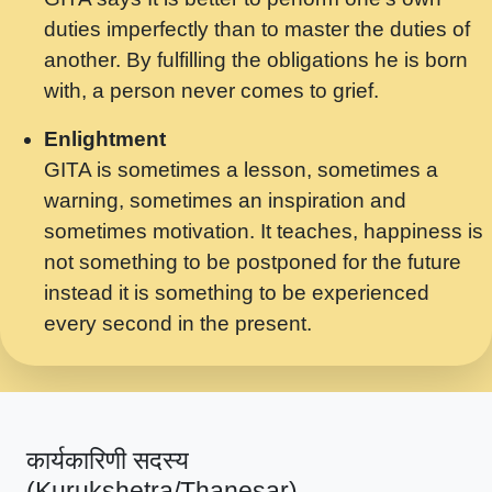
मर गनय न अपरध लडडल शर रध.... Shri
duties imperfectly than to master the duties of
ravinandan shastri ji maharaj.mp3
another. By fulfilling the obligations he is born
मेरे मन हरी का ध्यान लगा - भजन भाव - 2018 -
with, a person never comes to grief.
Rishikesh - Swami Gyananand Ji
Maharaj.mp3
Enlightment
GITA is sometimes a lesson, sometimes a
यह हसरत तलब ह नकज कमर Yahi Hasraten
warning, sometimes an inspiration and
Talab Hai Bhav Pravah #bhajan.mp3
sometimes motivation. It teaches, happiness is
लडल ज बल ल क ज न लग Sadhvi Purnima Ji
not something to be postponed for the future
7.9.2021 जवल नगर दलल #बसर.mp3
instead it is something to be experienced
every second in the present.
सख भ मझ पयर ह दख भ मझ पयर ह!छड म कस दत
दन ह तमहर ह!.mp3
सपरहट भजन 2021 - तर अखय ह जद भर बहर ज म
कब स खड 1.1.2021 !! दलल #बसर.mp3
कार्यकारिणी सदस्य
सपरहट शयम भजन - जय जय शयम जय जय शयम
(Kurukshetra/Thanesar)
जय जय शर वनदवन धम !! Jai Jai Shyama !! बज