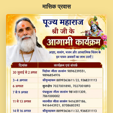
​मासिक प्रवास
JINU SATGURU AAP BULAVE by Rasik
Pawan ji 20-11-19 Sankirtan At VEER JI
PRABHU KUTEER CHANNEL.mp3
Kina Sohna Tera Bhawan Sajaya Mata
Vaishno Devi Aarti Mata Rani Bhajan By
Lakhwinder Wadali Ji.mp3
MERE MANN VICH KANTH KALER
NEW PUNAJBI DEVOTIONAL SONG 2017
FULL VIDEO HD.mp3
Na To Roop Hai Bindu Ji Maharaj Pad - A
Divine Bhajan by Shri Indresh Ji
#BhaktiPath.mp3
Radha Rani Ki Kirpa Best Devotional
Song By Chitra Vichitra.mp3