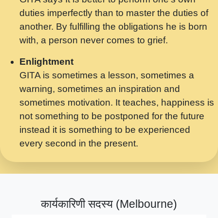
मर गनय न अपरध लडडल शर रध.... Shri
duties imperfectly than to master the duties of
ravinandan shastri ji maharaj.mp3
another. By fulfilling the obligations he is born
मेरे मन हरी का ध्यान लगा - भजन भाव - 2018 -
with, a person never comes to grief.
Rishikesh - Swami Gyananand Ji
Maharaj.mp3
Enlightment
GITA is sometimes a lesson, sometimes a
यह हसरत तलब ह नकज कमर Yahi Hasraten
warning, sometimes an inspiration and
Talab Hai Bhav Pravah #bhajan.mp3
sometimes motivation. It teaches, happiness is
लडल ज बल ल क ज न लग Sadhvi Purnima Ji
not something to be postponed for the future
7.9.2021 जवल नगर दलल #बसर.mp3
instead it is something to be experienced
every second in the present.
सख भ मझ पयर ह दख भ मझ पयर ह!छड म कस दत
दन ह तमहर ह!.mp3
सपरहट भजन 2021 - तर अखय ह जद भर बहर ज म
कब स खड 1.1.2021 !! दलल #बसर.mp3
कार्यकारिणी सदस्य (Melbourne)
सपरहट शयम भजन - जय जय शयम जय जय शयम
जय जय शर वनदवन धम !! Jai Jai Shyama !! बज