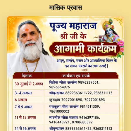
​मासिक प्रवास
JINU SATGURU AAP BULAVE by Rasik
Pawan ji 20-11-19 Sankirtan At VEER JI
PRABHU KUTEER CHANNEL.mp3
Kina Sohna Tera Bhawan Sajaya Mata
Vaishno Devi Aarti Mata Rani Bhajan By
Lakhwinder Wadali Ji.mp3
MERE MANN VICH KANTH KALER
NEW PUNAJBI DEVOTIONAL SONG 2017
FULL VIDEO HD.mp3
Na To Roop Hai Bindu Ji Maharaj Pad - A
Divine Bhajan by Shri Indresh Ji
#BhaktiPath.mp3
Radha Rani Ki Kirpa Best Devotional
Song By Chitra Vichitra.mp3