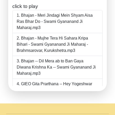
click to play
Bhajan - Meri Jindagi Mein Shyam Aisa
Ras Bhar Do - Swami Gyananand Ji
Maharaj.mp3
Bhajan - Mujhe Tera Hi Sahara Kripa
Bihari - Swami Gyananand Ji Maharaj -
Brahmsarovar, Kurukshetra.mp3
Bhajan -- Dil Mera ab to Ban Gaya
Diwana Krishna Ka -- Swami Gyananand Ji
Maharaj.mp3
GIEO Gita Prarthana -- Hey Yogeshwar
Hey Parmeshwar -- Shanti Sadbhav
Prarthana --.mp3
II Bhajan II Tu Chahiye Tera Pyar Chahiye
II Swami Gyananand Ji Maharaj.mp3