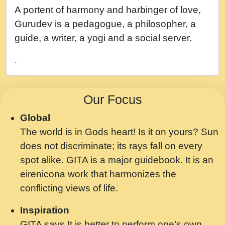
नह भरस रह लडडल... अपन खट करम क !!!! मह दद
A portent of harmony and harbinger of love,
सहर चरण क .....mp3
Gurudev is a pedagogue, a philosopher, a
बगड नसब कसन सवर तर बगर Shri ravinandan
guide, a writer, a yogi and a social server.
shastri ji maharaj.mp3
.
भजन - उठ नींद से अखियां खोल ज़रा.mp3
भजन - चाहे राम हो, चाहे श्याम हो - Bhajan -
Our Focus
Chahe Ram Ho Chahe Shyam Ho.mp3
Global
मझ अपन जवन बनन न आय, रठ हर क मनन न आय
The world is in Gods heart! Is it on yours? Sun
Shri ravinandan shastri ji maharaj.mp3
does not discriminate; its rays fall on every
मन अशांत मंत्र जाप - गीता प्रेरणा -Swami
spot alike. GITA is a major guidebook. It is an
Gyananand Ji Maharaj.mp3
eirenicona work that harmonizes the
मन बध लय परम वल कगन Special Shyam
conflicting views of life.
Bhajan Ram Gopal Shastri Ji
Inspiration
Saawariya.mp3
GITA says It is better to perform one’s own