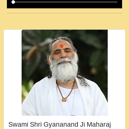
कई पकड क मर हथ र मह वदवन पहच दय! मह जन
उनक पस र मह वदवन पहच दय!.mp3
कषण क दवन जरर सन - O Kanha Abto Murli
Ki - Krishna Bhajan - New Bhajan 2020
#Ishwar Bhakti.mp3
जब से गीता ज्ञान पाया मैं बड़ी मस्ती में हूँ । 2018 -
Rishikesh - Ratan Ji Rasik.mp3
तन हल दल द सनव मड उतत सर रख क, नल रव त
गल लग जव त सर उतत हथ रख द!.mp3
तू कर प्रीतम से प्रीत, यूहीं दिन बीतते जाते हैं ।
2018 - Rishikesh - Swami Gyananand Ji
Maharaj.mp3
न म गवद गपल गद फर, पयर महन न रझद फर! shri
ravinandan shastri ji maharaj.mp3
Swami Shri Gyananand Ji Maharaj