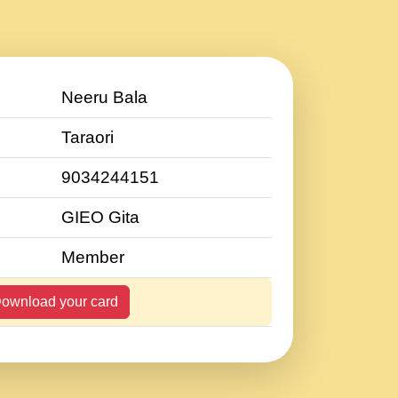
Neeru Bala
Taraori
9034244151
GIEO Gita
Member
ownload your card