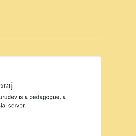
ड़ी मस्ती में हूँ । 2018 - Rishikesh - Ratan Ji
 सर रख क, नल रव त गल लग जव त सर उतत हथ
ीं दिन बीतते जाते हैं । 2018 - Rishikesh - Swami
p3
महन न रझद फर! shri ravinandan shastri ji
araj
खट करम क !!!! मह दद सहर चरण क .....mp3
Gurudev is a pedagogue, a
र Shri ravinandan shastri ji maharaj.mp3
ial server.
खोल ज़रा.mp3
 श्याम हो - Bhajan - Chahe Ram Ho Chahe