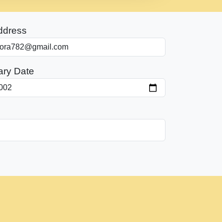
ddress
ary Date