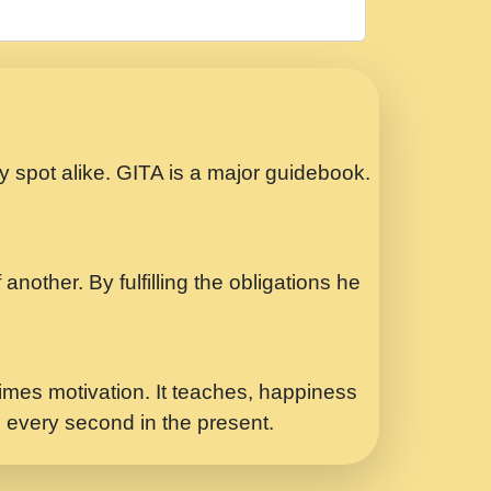
रठ हर क मनन न आय Shri ravinandan shastri
ता प्रेरणा -Swami Gyananand Ji Maharaj.mp3
Special Shyam Bhajan Ram Gopal Shastri
ry spot alike. GITA is a major guidebook.
ध.... Shri ravinandan shastri ji
another. By fulfilling the obligations he
 - भजन भाव - 2018 - Rishikesh - Swami
p3
र Yahi Hasraten Talab Hai Bhav Pravah
mes motivation. It teaches, happiness
d every second in the present.
Sadhvi Purnima Ji 7.9.2021 जवल नगर दलल