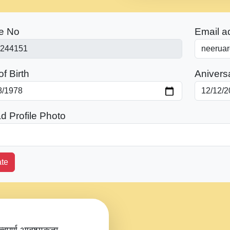
e No
Email a
f Birth
Anivers
d Profile Photo
te