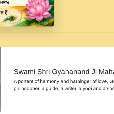
जब से गीता ज्ञान पाया मैं ब
Rasik.mp3
तन हल दल द सनव मड उतत
रख द!.mp3
तू कर प्रीतम से प्रीत, यूह
Gyananand Ji Maharaj.m
न म गवद गपल गद फर, पयर 
maharaj.mp3
Swami Shri Gyananand Ji Mah
नह भरस रह लडडल... अपन 
A portent of harmony and harbinger of love, 
बगड नसब कसन सवर तर बग
philosopher, a guide, a writer, a yogi and a soc
भजन - उठ नींद से अखियां 
.
भजन - चाहे राम हो, चाहे
Shyam Ho.mp3