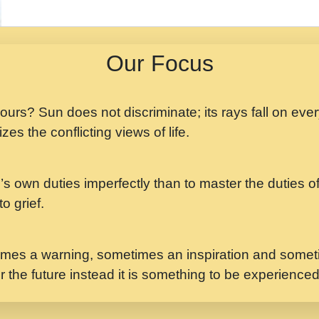
मझ अपन जवन बनन न आय, 
ji maharaj.mp3
Our Focus
मन अशांत मंत्र जाप - गी
मन बध लय परम वल कगन 
Ji Saawariya.mp3
 yours? Sun does not discriminate; its rays fall on eve
zes the conflicting views of life.
मर गनय न अपरध लडडल शर र
maharaj.mp3
’s own duties imperfectly than to master the duties of 
मेरे मन हरी का ध्यान लगा
Gyananand Ji Maharaj.m
o grief.
यह हसरत तलब ह नकज कम
#bhajan.mp3
mes a warning, sometimes an inspiration and someti
r the future instead it is something to be experience
लडल ज बल ल क ज न लग 
#बसर.mp3