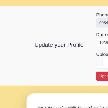
Phon
Date o
Update your Profile
Uploa
Upda