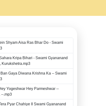
Mein Shyam Aisa Ras Bhar Do - Swami
p3
 Sahara Kripa Bihari - Swami Gyananand
r, Kurukshetra.mp3
to Ban Gaya Diwana Krishna Ka -- Swami
p3
- Hey Yogeshwar Hey Parmeshwar --
 --.mp3
e Tera Pyar Chahiye II Swami Gyananand