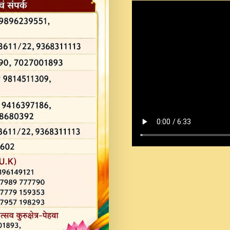
Shastri Ji Saawariya.mp3
Teri Chaukhat Pe.mp3
Teri Sharan Mein Aak
Sankirtan.mp3
अगर दन कशर ज मझ इतन द
#बसर.mp3
अब त आकर बह पकड ल वरन
SATGURU MUSIC !.mp3
ऐहन अखय च महन बस रखय 
कई पकड क मर हथ र मह व
दय!.mp3
कषण क दवन जरर सन - O K
New Bhajan 2020 #Ishwar