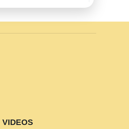
AVE by Rasik Pawan ji 20-11-19
 PRABHU KUTEER CHANNEL.mp3
n Sajaya Mata Vaishno Devi Aarti Mata
r Wadali Ji.mp3
NTH KALER NEW PUNAJBI
 FULL VIDEO HD.mp3
i Maharaj Pad - A Divine Bhajan by Shri
p3
est Devotional Song By Chitra
aksh (शर कषण कप कटकष- परम पजय गत मनष ज
VIDEOS
aawariya Latest Shyam Bhajan Ram Gopal