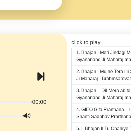
click to play
Bhajan - Meri Jindagi 
Gyananand Ji Maharaj.m
Bhajan - Mujhe Tera Hi
Ji Maharaj - Brahmsarova
Bhajan -- Dil Mera ab 
Gyananand Ji Maharaj.m
00:00
GIEO Gita Prarthana -
Shanti Sadbhav Prarthana
II Bhajan II Tu Chahiy