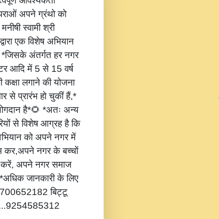
वपूर्ण आवश्यकता
ंपराओं अपने ग्रंथो को
 मनीषी स्वामी श्री
 द्वारा एक विशेष अभियान
,* *जिसके अंतर्गत हर नगर
टर आदि में 5 से 15 वर्ष
की कक्षा लगाने की योजना
 से प्रारंभ हो चुकीं हैं,*
 योगदान है*🌻 *अतः अन्य
यों से विशेष आग्रह है कि
भियान को अपने नगर में
ंभ कर,अपने नगर के बच्चों
ोग करें, अपने नगर समाज
*🔔 *अधिक जानकारी के लिए
...8700652182 बिट्टू
.....9254585312