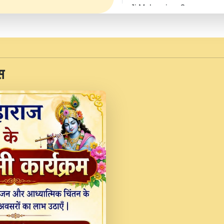
Ji Maharaj.mp3
JINU SATGURU AAP BUL
Sankirtan At VEER JI
Kina Sohna Tera Bhawa
स
Rani Bhajan By Lakhwinde
MERE MANN VICH KA
DEVOTIONAL SONG 2017
Na To Roop Hai Bindu J
Indresh Ji #BhaktiPath.m
Radha Rani Ki Kirpa B
Vichitra.mp3
Shri Krishan Kripakat
महरज ).mp3
Teri Bholi Si Surat S