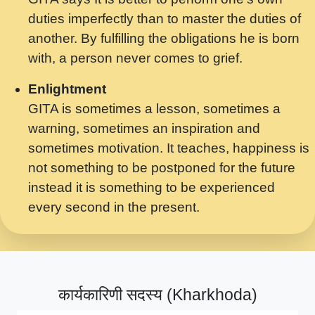
मर गनय न अपरध लडडल शर रध.... Shri
duties imperfectly than to master the duties of
ravinandan shastri ji maharaj.mp3
another. By fulfilling the obligations he is born
मेरे मन हरी का ध्यान लगा - भजन भाव - 2018 -
with, a person never comes to grief.
Rishikesh - Swami Gyananand Ji
Maharaj.mp3
Enlightment
GITA is sometimes a lesson, sometimes a
यह हसरत तलब ह नकज कमर Yahi Hasraten
warning, sometimes an inspiration and
Talab Hai Bhav Pravah #bhajan.mp3
sometimes motivation. It teaches, happiness is
लडल ज बल ल क ज न लग Sadhvi Purnima Ji
not something to be postponed for the future
7.9.2021 जवल नगर दलल #बसर.mp3
instead it is something to be experienced
every second in the present.
सख भ मझ पयर ह दख भ मझ पयर ह!छड म कस दत
दन ह तमहर ह!.mp3
सपरहट भजन 2021 - तर अखय ह जद भर बहर ज म
कब स खड 1.1.2021 !! दलल #बसर.mp3
कार्यकारिणी सदस्य (Kharkhoda)
सपरहट शयम भजन - जय जय शयम जय जय शयम
जय जय शर वनदवन धम !! Jai Jai Shyama !! बज