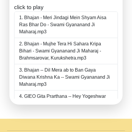
click to play
Bhajan - Meri Jindagi Mein Shyam Aisa
Ras Bhar Do - Swami Gyananand Ji
Maharaj.mp3
Bhajan - Mujhe Tera Hi Sahara Kripa
Bihari - Swami Gyananand Ji Maharaj -
Brahmsarovar, Kurukshetra.mp3
Bhajan -- Dil Mera ab to Ban Gaya
Diwana Krishna Ka -- Swami Gyananand Ji
Maharaj.mp3
GIEO Gita Prarthana -- Hey Yogeshwar
Hey Parmeshwar -- Shanti Sadbhav
Prarthana --.mp3
II Bhajan II Tu Chahiye Tera Pyar Chahiye
II Swami Gyananand Ji Maharaj.mp3