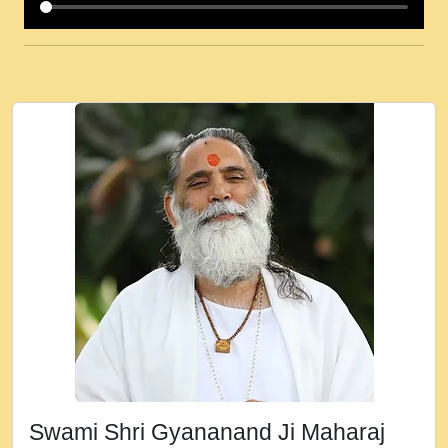
कई पकड क मर हथ र मह वदवन पहच दय! मह जन
उनक पस र मह वदवन पहच दय!.mp3
कषण क दवन जरर सन - O Kanha Abto Murli
Ki - Krishna Bhajan - New Bhajan 2020
#Ishwar Bhakti.mp3
जब से गीता ज्ञान पाया मैं बड़ी मस्ती में हूँ । 2018 -
Rishikesh - Ratan Ji Rasik.mp3
तन हल दल द सनव मड उतत सर रख क, नल रव त
गल लग जव त सर उतत हथ रख द!.mp3
तू कर प्रीतम से प्रीत, यूहीं दिन बीतते जाते हैं ।
2018 - Rishikesh - Swami Gyananand Ji
Maharaj.mp3
न म गवद गपल गद फर, पयर महन न रझद फर! shri
ravinandan shastri ji maharaj.mp3
Swami Shri Gyananand Ji Maharaj