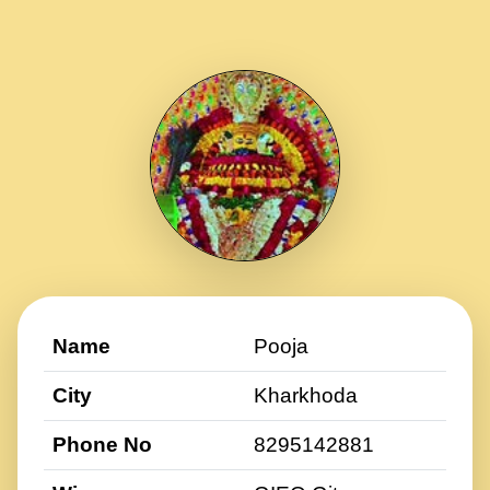
Name
Pooja
City
Kharkhoda
Phone No
8295142881