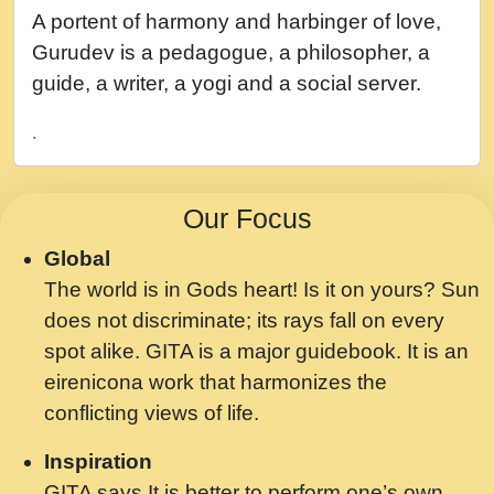
नह भरस रह लडडल... अपन खट करम क !!!! मह दद
A portent of harmony and harbinger of love,
सहर चरण क .....mp3
Gurudev is a pedagogue, a philosopher, a
बगड नसब कसन सवर तर बगर Shri ravinandan
guide, a writer, a yogi and a social server.
shastri ji maharaj.mp3
.
भजन - उठ नींद से अखियां खोल ज़रा.mp3
भजन - चाहे राम हो, चाहे श्याम हो - Bhajan -
Our Focus
Chahe Ram Ho Chahe Shyam Ho.mp3
Global
मझ अपन जवन बनन न आय, रठ हर क मनन न आय
The world is in Gods heart! Is it on yours? Sun
Shri ravinandan shastri ji maharaj.mp3
does not discriminate; its rays fall on every
मन अशांत मंत्र जाप - गीता प्रेरणा -Swami
spot alike. GITA is a major guidebook. It is an
Gyananand Ji Maharaj.mp3
eirenicona work that harmonizes the
मन बध लय परम वल कगन Special Shyam
conflicting views of life.
Bhajan Ram Gopal Shastri Ji
Inspiration
Saawariya.mp3
GITA says It is better to perform one’s own