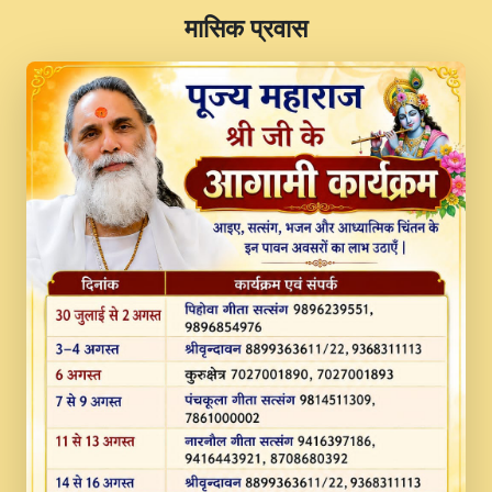
​मासिक प्रवास
JINU SATGURU AAP BULAVE by Rasik
Pawan ji 20-11-19 Sankirtan At VEER JI
PRABHU KUTEER CHANNEL.mp3
Kina Sohna Tera Bhawan Sajaya Mata
Vaishno Devi Aarti Mata Rani Bhajan By
Lakhwinder Wadali Ji.mp3
MERE MANN VICH KANTH KALER
NEW PUNAJBI DEVOTIONAL SONG 2017
FULL VIDEO HD.mp3
Na To Roop Hai Bindu Ji Maharaj Pad - A
Divine Bhajan by Shri Indresh Ji
#BhaktiPath.mp3
Radha Rani Ki Kirpa Best Devotional
Song By Chitra Vichitra.mp3