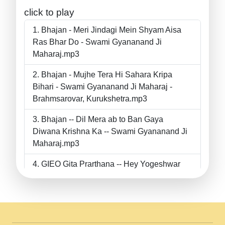
click to play
Bhajan - Meri Jindagi Mein Shyam Aisa
Ras Bhar Do - Swami Gyananand Ji
Maharaj.mp3
Bhajan - Mujhe Tera Hi Sahara Kripa
Bihari - Swami Gyananand Ji Maharaj -
Brahmsarovar, Kurukshetra.mp3
Bhajan -- Dil Mera ab to Ban Gaya
Diwana Krishna Ka -- Swami Gyananand Ji
Maharaj.mp3
GIEO Gita Prarthana -- Hey Yogeshwar
Hey Parmeshwar -- Shanti Sadbhav
Prarthana --.mp3
II Bhajan II Tu Chahiye Tera Pyar Chahiye
II Swami Gyananand Ji Maharaj.mp3