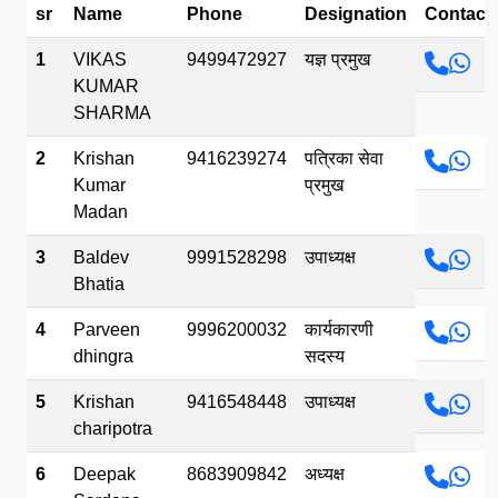
sr
Name
Phone
Designation
Contact
भव.mp3
1
VIKAS
9499472927
यज्ञ प्रमुख
KUMAR
SHARMA
2
Krishan
9416239274
पत्रिका सेवा
Kumar
प्रमुख
Madan
3
Baldev
9991528298
उपाध्यक्ष
Bhatia
4
Parveen
9996200032
कार्यकारणी
dhingra
सदस्य
5
Krishan
9416548448
उपाध्यक्ष
charipotra
6
Deepak
8683909842
अध्यक्ष