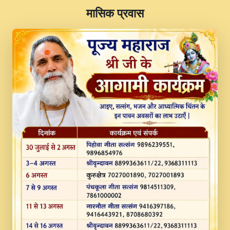
​मासिक प्रवास
JINU SATGURU AAP BULAVE by Rasik
Pawan ji 20-11-19 Sankirtan At VEER JI
PRABHU KUTEER CHANNEL.mp3
Kina Sohna Tera Bhawan Sajaya Mata
Vaishno Devi Aarti Mata Rani Bhajan By
Lakhwinder Wadali Ji.mp3
MERE MANN VICH KANTH KALER
NEW PUNAJBI DEVOTIONAL SONG 2017
FULL VIDEO HD.mp3
Na To Roop Hai Bindu Ji Maharaj Pad - A
Divine Bhajan by Shri Indresh Ji
#BhaktiPath.mp3
Radha Rani Ki Kirpa Best Devotional
Song By Chitra Vichitra.mp3