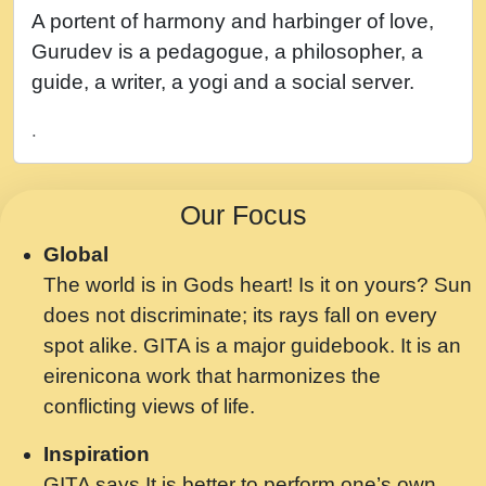
नह भरस रह लडडल... अपन खट करम क !!!! मह दद
A portent of harmony and harbinger of love,
सहर चरण क .....mp3
Gurudev is a pedagogue, a philosopher, a
बगड नसब कसन सवर तर बगर Shri ravinandan
guide, a writer, a yogi and a social server.
shastri ji maharaj.mp3
.
भजन - उठ नींद से अखियां खोल ज़रा.mp3
भजन - चाहे राम हो, चाहे श्याम हो - Bhajan -
Our Focus
Chahe Ram Ho Chahe Shyam Ho.mp3
Global
मझ अपन जवन बनन न आय, रठ हर क मनन न आय
The world is in Gods heart! Is it on yours? Sun
Shri ravinandan shastri ji maharaj.mp3
does not discriminate; its rays fall on every
मन अशांत मंत्र जाप - गीता प्रेरणा -Swami
spot alike. GITA is a major guidebook. It is an
Gyananand Ji Maharaj.mp3
eirenicona work that harmonizes the
मन बध लय परम वल कगन Special Shyam
conflicting views of life.
Bhajan Ram Gopal Shastri Ji
Inspiration
Saawariya.mp3
GITA says It is better to perform one’s own