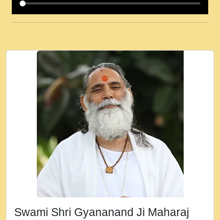
कई पकड क मर हथ र मह वदवन पहच दय! मह जन
उनक पस र मह वदवन पहच दय!.mp3
कषण क दवन जरर सन - O Kanha Abto Murli
Ki - Krishna Bhajan - New Bhajan 2020
#Ishwar Bhakti.mp3
जब से गीता ज्ञान पाया मैं बड़ी मस्ती में हूँ । 2018 -
Rishikesh - Ratan Ji Rasik.mp3
तन हल दल द सनव मड उतत सर रख क, नल रव त
गल लग जव त सर उतत हथ रख द!.mp3
तू कर प्रीतम से प्रीत, यूहीं दिन बीतते जाते हैं ।
2018 - Rishikesh - Swami Gyananand Ji
Maharaj.mp3
न म गवद गपल गद फर, पयर महन न रझद फर! shri
ravinandan shastri ji maharaj.mp3
Swami Shri Gyananand Ji Maharaj