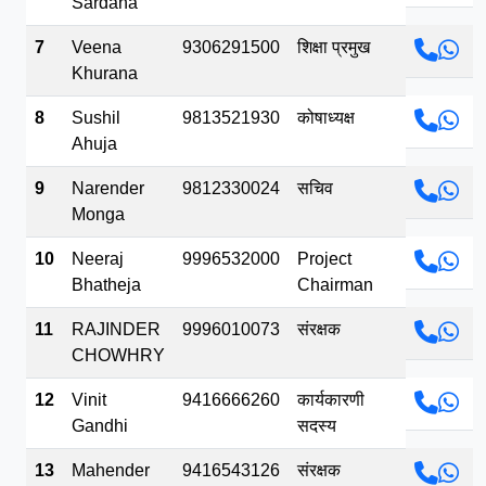
Sardana
7
Veena
9306291500
शिक्षा प्रमुख
Khurana
8
Sushil
9813521930
कोषाध्यक्ष
Ahuja
9
Narender
9812330024
सचिव
Monga
10
Neeraj
9996532000
Project
Bhatheja
Chairman
11
RAJINDER
9996010073
संरक्षक
CHOWHRY
12
Vinit
9416666260
कार्यकारणी
Gandhi
सदस्य
13
Mahender
9416543126
संरक्षक