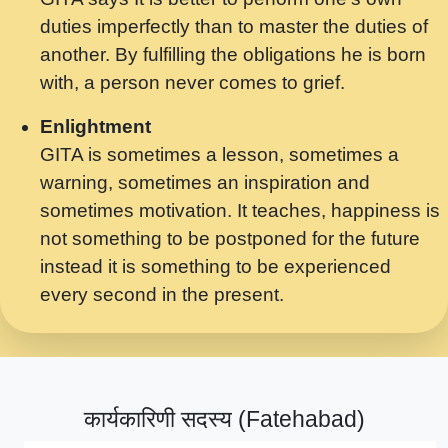
मर गनय न अपरध लडडल शर रध.... Shri
duties imperfectly than to master the duties of
ravinandan shastri ji maharaj.mp3
another. By fulfilling the obligations he is born
मेरे मन हरी का ध्यान लगा - भजन भाव - 2018 -
with, a person never comes to grief.
Rishikesh - Swami Gyananand Ji
Maharaj.mp3
Enlightment
GITA is sometimes a lesson, sometimes a
यह हसरत तलब ह नकज कमर Yahi Hasraten
warning, sometimes an inspiration and
Talab Hai Bhav Pravah #bhajan.mp3
sometimes motivation. It teaches, happiness is
लडल ज बल ल क ज न लग Sadhvi Purnima Ji
not something to be postponed for the future
7.9.2021 जवल नगर दलल #बसर.mp3
instead it is something to be experienced
every second in the present.
सख भ मझ पयर ह दख भ मझ पयर ह!छड म कस दत
दन ह तमहर ह!.mp3
सपरहट भजन 2021 - तर अखय ह जद भर बहर ज म
कब स खड 1.1.2021 !! दलल #बसर.mp3
कार्यकारिणी सदस्य (Fatehabad)
सपरहट शयम भजन - जय जय शयम जय जय शयम
जय जय शर वनदवन धम !! Jai Jai Shyama !! बज