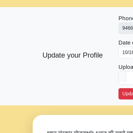
Phon
Date o
Update your Profile
Uploa
Upda