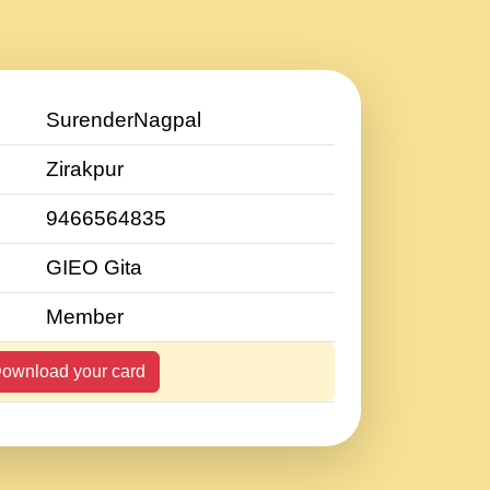
SurenderNagpal
Zirakpur
9466564835
GIEO Gita
Member
ownload your card