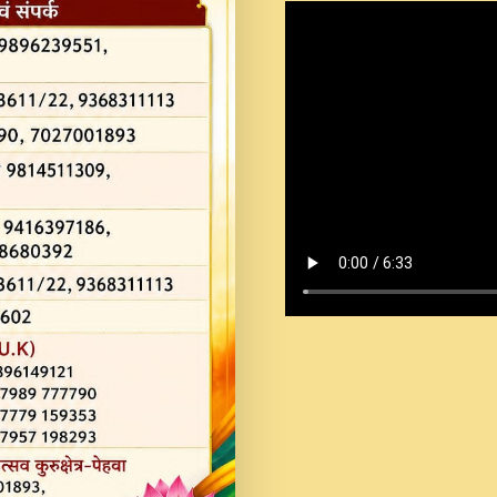
Shastri Ji Saawariya.mp3
Teri Chaukhat Pe.mp3
Teri Sharan Mein Aak
Sankirtan.mp3
अगर दन कशर ज मझ इतन द
#बसर.mp3
अब त आकर बह पकड ल वरन
SATGURU MUSIC !.mp3
ऐहन अखय च महन बस रखय 
कई पकड क मर हथ र मह व
दय!.mp3
कषण क दवन जरर सन - O K
New Bhajan 2020 #Ishwar