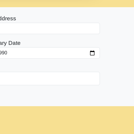
ddress
ary Date