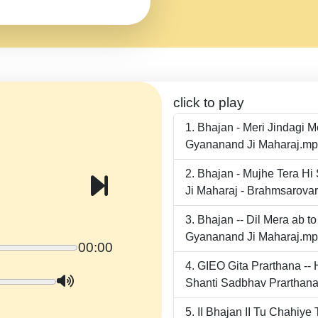
click to play
Bhajan - Meri Jindagi 
Gyananand Ji Maharaj.m
Bhajan - Mujhe Tera Hi
Ji Maharaj - Brahmsarova
Bhajan -- Dil Mera ab 
Gyananand Ji Maharaj.m
00:00
GIEO Gita Prarthana -
Shanti Sadbhav Prarthana
II Bhajan II Tu Chahiy