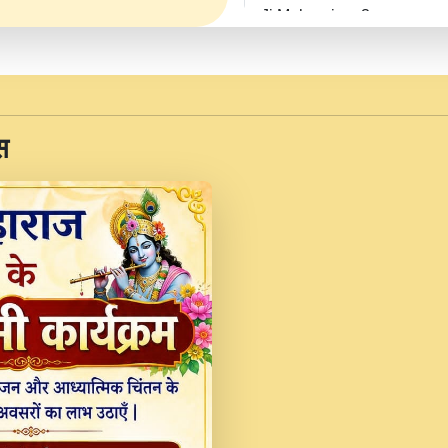
Ji Maharaj.mp3
JINU SATGURU AAP BUL
Sankirtan At VEER JI
Kina Sohna Tera Bhawa
स
Rani Bhajan By Lakhwinde
MERE MANN VICH KA
DEVOTIONAL SONG 2017
Na To Roop Hai Bindu J
Indresh Ji #BhaktiPath.m
Radha Rani Ki Kirpa B
Vichitra.mp3
Shri Krishan Kripakat
महरज ).mp3
Teri Bholi Si Surat S