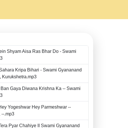
Mein Shyam Aisa Ras Bhar Do - Swami
p3
 Sahara Kripa Bihari - Swami Gyananand
r, Kurukshetra.mp3
to Ban Gaya Diwana Krishna Ka -- Swami
p3
- Hey Yogeshwar Hey Parmeshwar --
 --.mp3
e Tera Pyar Chahiye II Swami Gyananand