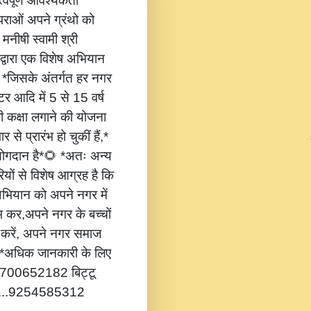
वपूर्ण आवश्यकता
ंपराओं अपने ग्रंथो को
 मनीषी स्वामी श्री
 द्वारा एक विशेष अभियान
,* *जिसके अंतर्गत हर नगर
टर आदि में 5 से 15 वर्ष
की कक्षा लगाने की योजना
 से प्रारंभ हो चुकीं हैं,*
 योगदान है*🌻 *अतः अन्य
यों से विशेष आग्रह है कि
भियान को अपने नगर में
ंभ कर,अपने नगर के बच्चों
ोग करें, अपने नगर समाज
*🔔 *अधिक जानकारी के लिए
...8700652182 बिट्टू
.....9254585312