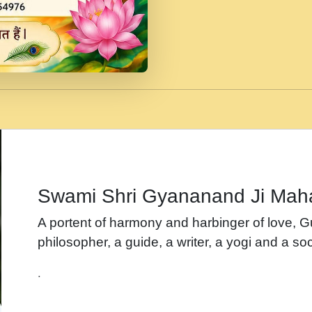
जब से गीता ज्ञान पाया मैं ब
Rasik.mp3
तन हल दल द सनव मड उतत
रख द!.mp3
तू कर प्रीतम से प्रीत, यूह
Gyananand Ji Maharaj.m
न म गवद गपल गद फर, पयर 
maharaj.mp3
Swami Shri Gyananand Ji Mah
नह भरस रह लडडल... अपन 
A portent of harmony and harbinger of love, 
बगड नसब कसन सवर तर बग
philosopher, a guide, a writer, a yogi and a soc
भजन - उठ नींद से अखियां 
.
भजन - चाहे राम हो, चाहे
Shyam Ho.mp3