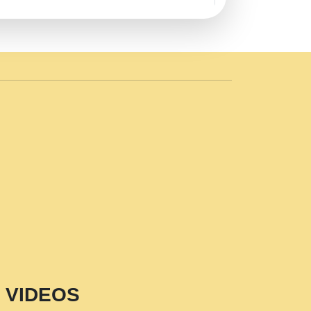
AVE by Rasik Pawan ji 20-11-19
 PRABHU KUTEER CHANNEL.mp3
n Sajaya Mata Vaishno Devi Aarti Mata
r Wadali Ji.mp3
NTH KALER NEW PUNAJBI
 FULL VIDEO HD.mp3
i Maharaj Pad - A Divine Bhajan by Shri
p3
est Devotional Song By Chitra
aksh (शर कषण कप कटकष- परम पजय गत मनष ज
VIDEOS
aawariya Latest Shyam Bhajan Ram Gopal