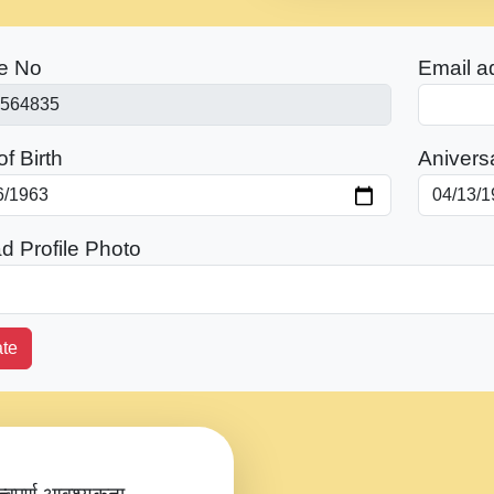
e No
Email a
f Birth
Anivers
d Profile Photo
te