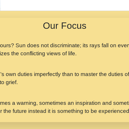
मझ अपन जवन बनन न आय, 
ji maharaj.mp3
Our Focus
मन अशांत मंत्र जाप - गी
मन बध लय परम वल कगन 
Ji Saawariya.mp3
 yours? Sun does not discriminate; its rays fall on eve
zes the conflicting views of life.
मर गनय न अपरध लडडल शर र
maharaj.mp3
’s own duties imperfectly than to master the duties of 
मेरे मन हरी का ध्यान लगा
Gyananand Ji Maharaj.m
o grief.
यह हसरत तलब ह नकज कम
#bhajan.mp3
mes a warning, sometimes an inspiration and someti
r the future instead it is something to be experience
लडल ज बल ल क ज न लग 
#बसर.mp3