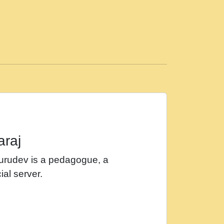
ड़ी मस्ती में हूँ । 2018 - Rishikesh - Ratan Ji
 सर रख क, नल रव त गल लग जव त सर उतत हथ
ीं दिन बीतते जाते हैं । 2018 - Rishikesh - Swami
p3
महन न रझद फर! shri ravinandan shastri ji
araj
खट करम क !!!! मह दद सहर चरण क .....mp3
Gurudev is a pedagogue, a
र Shri ravinandan shastri ji maharaj.mp3
ial server.
खोल ज़रा.mp3
 श्याम हो - Bhajan - Chahe Ram Ho Chahe