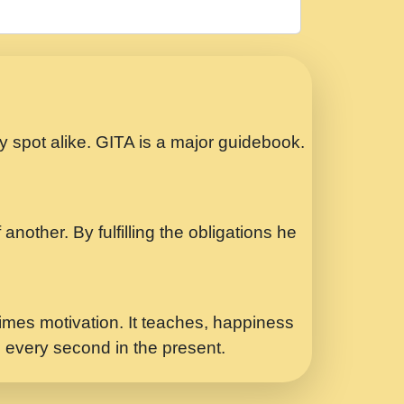
रठ हर क मनन न आय Shri ravinandan shastri
ता प्रेरणा -Swami Gyananand Ji Maharaj.mp3
Special Shyam Bhajan Ram Gopal Shastri
ry spot alike. GITA is a major guidebook.
ध.... Shri ravinandan shastri ji
another. By fulfilling the obligations he
 - भजन भाव - 2018 - Rishikesh - Swami
p3
र Yahi Hasraten Talab Hai Bhav Pravah
mes motivation. It teaches, happiness
d every second in the present.
Sadhvi Purnima Ji 7.9.2021 जवल नगर दलल