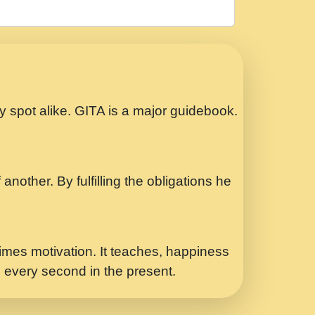
रठ हर क मनन न आय Shri ravinandan shastri
ता प्रेरणा -Swami Gyananand Ji Maharaj.mp3
Special Shyam Bhajan Ram Gopal Shastri
ry spot alike. GITA is a major guidebook.
ध.... Shri ravinandan shastri ji
another. By fulfilling the obligations he
 - भजन भाव - 2018 - Rishikesh - Swami
p3
र Yahi Hasraten Talab Hai Bhav Pravah
mes motivation. It teaches, happiness
d every second in the present.
Sadhvi Purnima Ji 7.9.2021 जवल नगर दलल