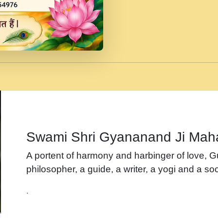
जब से गीता ज्ञान पाया मैं ब
Rasik.mp3
तन हल दल द सनव मड उतत
रख द!.mp3
तू कर प्रीतम से प्रीत, यूह
Gyananand Ji Maharaj.m
न म गवद गपल गद फर, पयर 
maharaj.mp3
Swami Shri Gyananand Ji Mah
नह भरस रह लडडल... अपन 
A portent of harmony and harbinger of love, 
बगड नसब कसन सवर तर बग
philosopher, a guide, a writer, a yogi and a soc
भजन - उठ नींद से अखियां 
.
भजन - चाहे राम हो, चाहे
Shyam Ho.mp3