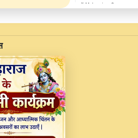
Ji Maharaj.mp3
JINU SATGURU AAP BUL
Sankirtan At VEER JI
Kina Sohna Tera Bhawa
स
Rani Bhajan By Lakhwinde
MERE MANN VICH KA
DEVOTIONAL SONG 2017
Na To Roop Hai Bindu J
Indresh Ji #BhaktiPath.m
Radha Rani Ki Kirpa B
Vichitra.mp3
Shri Krishan Kripakat
महरज ).mp3
Teri Bholi Si Surat S