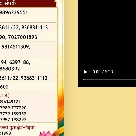
Shastri Ji Saawariya.mp3
Teri Chaukhat Pe.mp3
Teri Sharan Mein Aak
Sankirtan.mp3
अगर दन कशर ज मझ इतन द
#बसर.mp3
अब त आकर बह पकड ल वरन
SATGURU MUSIC !.mp3
ऐहन अखय च महन बस रखय 
कई पकड क मर हथ र मह व
दय!.mp3
कषण क दवन जरर सन - O K
New Bhajan 2020 #Ishwar