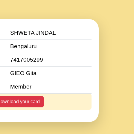
SHWETA JINDAL
Bengaluru
7417005299
GIEO Gita
Member
ownload your card