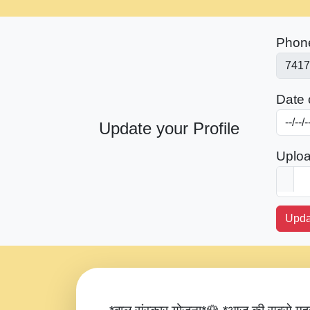
Phon
Date o
Update your Profile
Uploa
Upda