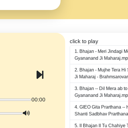
click to play
Bhajan - Meri Jindagi 
Gyananand Ji Maharaj.m
Bhajan - Mujhe Tera Hi
Ji Maharaj - Brahmsarova
Bhajan -- Dil Mera ab 
Gyananand Ji Maharaj.m
00:00
GIEO Gita Prarthana -
Shanti Sadbhav Prarthana
II Bhajan II Tu Chahiy