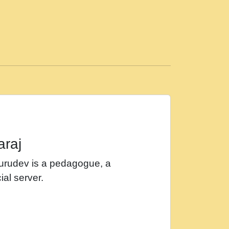
ड़ी मस्ती में हूँ । 2018 - Rishikesh - Ratan Ji
 सर रख क, नल रव त गल लग जव त सर उतत हथ
ीं दिन बीतते जाते हैं । 2018 - Rishikesh - Swami
p3
महन न रझद फर! shri ravinandan shastri ji
araj
खट करम क !!!! मह दद सहर चरण क .....mp3
Gurudev is a pedagogue, a
र Shri ravinandan shastri ji maharaj.mp3
ial server.
खोल ज़रा.mp3
 श्याम हो - Bhajan - Chahe Ram Ho Chahe