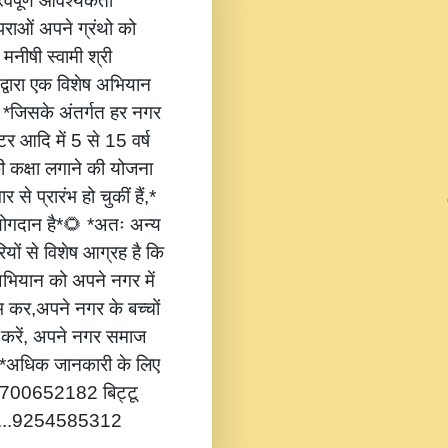
वपूर्ण आवश्यकता
ंपराओं अपने ग्रंथो को
 मनीषी स्वामी श्री
 द्वारा एक विशेष अभियान
,* *जिसके अंतर्गत हर नगर
टर आदि में 5 से 15 वर्ष
की कक्षा लगाने की योजना
 से प्रारंभ हो चुकीं हैं,*
 योगदान है*🌻 *अतः अन्य
यों से विशेष आग्रह है कि
भियान को अपने नगर में
ंभ कर,अपने नगर के बच्चों
ोग करें, अपने नगर समाज
*🔔 *अधिक जानकारी के लिए
...8700652182 बिट्टू
.....9254585312