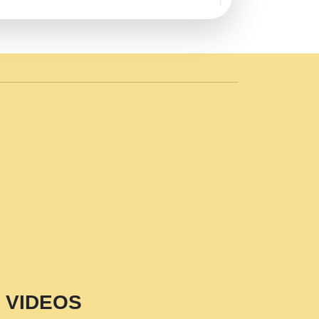
AVE by Rasik Pawan ji 20-11-19
 PRABHU KUTEER CHANNEL.mp3
n Sajaya Mata Vaishno Devi Aarti Mata
r Wadali Ji.mp3
NTH KALER NEW PUNAJBI
 FULL VIDEO HD.mp3
i Maharaj Pad - A Divine Bhajan by Shri
p3
est Devotional Song By Chitra
aksh (शर कषण कप कटकष- परम पजय गत मनष ज
VIDEOS
aawariya Latest Shyam Bhajan Ram Gopal