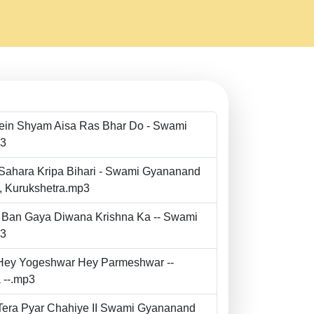
Mein Shyam Aisa Ras Bhar Do - Swami
p3
 Sahara Kripa Bihari - Swami Gyananand
r, Kurukshetra.mp3
to Ban Gaya Diwana Krishna Ka -- Swami
p3
- Hey Yogeshwar Hey Parmeshwar --
 --.mp3
e Tera Pyar Chahiye II Swami Gyananand