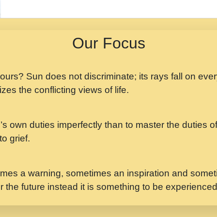
मझ अपन जवन बनन न आय, 
ji maharaj.mp3
Our Focus
मन अशांत मंत्र जाप - गी
मन बध लय परम वल कगन 
Ji Saawariya.mp3
 yours? Sun does not discriminate; its rays fall on eve
zes the conflicting views of life.
मर गनय न अपरध लडडल शर र
maharaj.mp3
’s own duties imperfectly than to master the duties of 
मेरे मन हरी का ध्यान लगा
Gyananand Ji Maharaj.m
o grief.
यह हसरत तलब ह नकज कम
#bhajan.mp3
mes a warning, sometimes an inspiration and someti
r the future instead it is something to be experience
लडल ज बल ल क ज न लग 
#बसर.mp3