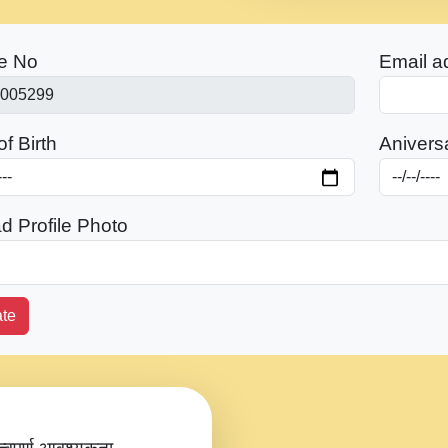
e No
Email a
f Birth
Anivers
d Profile Photo
te