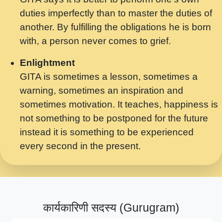
मर गनय न अपरध लडडल शर रध.... Shri
duties imperfectly than to master the duties of
ravinandan shastri ji maharaj.mp3
another. By fulfilling the obligations he is born
मेरे मन हरी का ध्यान लगा - भजन भाव - 2018 -
with, a person never comes to grief.
Rishikesh - Swami Gyananand Ji
Maharaj.mp3
Enlightment
GITA is sometimes a lesson, sometimes a
यह हसरत तलब ह नकज कमर Yahi Hasraten
warning, sometimes an inspiration and
Talab Hai Bhav Pravah #bhajan.mp3
sometimes motivation. It teaches, happiness is
लडल ज बल ल क ज न लग Sadhvi Purnima Ji
not something to be postponed for the future
7.9.2021 जवल नगर दलल #बसर.mp3
instead it is something to be experienced
every second in the present.
सख भ मझ पयर ह दख भ मझ पयर ह!छड म कस दत
दन ह तमहर ह!.mp3
सपरहट भजन 2021 - तर अखय ह जद भर बहर ज म
कब स खड 1.1.2021 !! दलल #बसर.mp3
कार्यकारिणी सदस्य (Gurugram)
सपरहट शयम भजन - जय जय शयम जय जय शयम
जय जय शर वनदवन धम !! Jai Jai Shyama !! बज