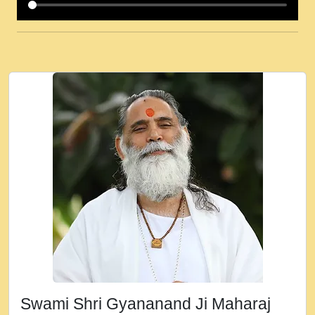
कई पकड क मर हथ र मह वदवन पहच दय! मह जन
उनक पस र मह वदवन पहच दय!.mp3
कषण क दवन जरर सन - O Kanha Abto Murli
Ki - Krishna Bhajan - New Bhajan 2020
#Ishwar Bhakti.mp3
जब से गीता ज्ञान पाया मैं बड़ी मस्ती में हूँ । 2018 -
Rishikesh - Ratan Ji Rasik.mp3
तन हल दल द सनव मड उतत सर रख क, नल रव त
गल लग जव त सर उतत हथ रख द!.mp3
तू कर प्रीतम से प्रीत, यूहीं दिन बीतते जाते हैं ।
2018 - Rishikesh - Swami Gyananand Ji
Maharaj.mp3
न म गवद गपल गद फर, पयर महन न रझद फर! shri
ravinandan shastri ji maharaj.mp3
Swami Shri Gyananand Ji Maharaj