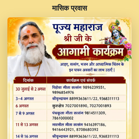
​मासिक प्रवास
JINU SATGURU AAP BULAVE by Rasik
Pawan ji 20-11-19 Sankirtan At VEER JI
PRABHU KUTEER CHANNEL.mp3
Kina Sohna Tera Bhawan Sajaya Mata
Vaishno Devi Aarti Mata Rani Bhajan By
Lakhwinder Wadali Ji.mp3
MERE MANN VICH KANTH KALER
NEW PUNAJBI DEVOTIONAL SONG 2017
FULL VIDEO HD.mp3
Na To Roop Hai Bindu Ji Maharaj Pad - A
Divine Bhajan by Shri Indresh Ji
#BhaktiPath.mp3
Radha Rani Ki Kirpa Best Devotional
Song By Chitra Vichitra.mp3