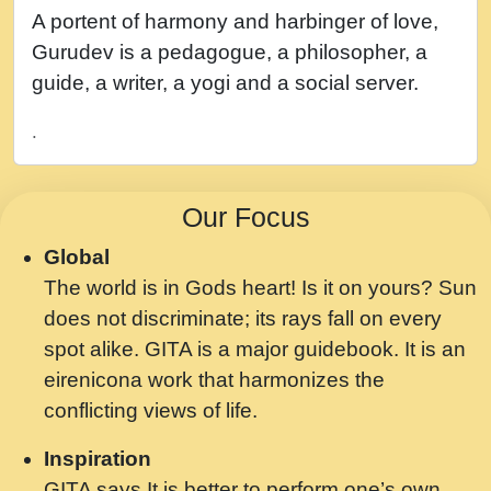
नह भरस रह लडडल... अपन खट करम क !!!! मह दद
A portent of harmony and harbinger of love,
सहर चरण क .....mp3
Gurudev is a pedagogue, a philosopher, a
बगड नसब कसन सवर तर बगर Shri ravinandan
guide, a writer, a yogi and a social server.
shastri ji maharaj.mp3
.
भजन - उठ नींद से अखियां खोल ज़रा.mp3
भजन - चाहे राम हो, चाहे श्याम हो - Bhajan -
Our Focus
Chahe Ram Ho Chahe Shyam Ho.mp3
Global
मझ अपन जवन बनन न आय, रठ हर क मनन न आय
The world is in Gods heart! Is it on yours? Sun
Shri ravinandan shastri ji maharaj.mp3
does not discriminate; its rays fall on every
मन अशांत मंत्र जाप - गीता प्रेरणा -Swami
spot alike. GITA is a major guidebook. It is an
Gyananand Ji Maharaj.mp3
eirenicona work that harmonizes the
मन बध लय परम वल कगन Special Shyam
conflicting views of life.
Bhajan Ram Gopal Shastri Ji
Inspiration
Saawariya.mp3
GITA says It is better to perform one’s own