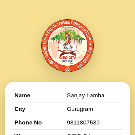
Name
Sanjay Lamba
City
Gurugram
Phone No
9811807539