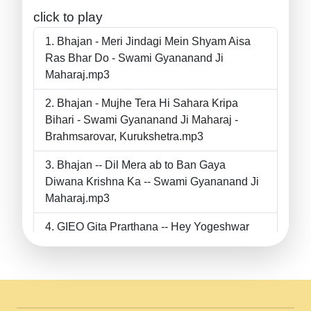
click to play
Bhajan - Meri Jindagi Mein Shyam Aisa
Ras Bhar Do - Swami Gyananand Ji
Maharaj.mp3
Bhajan - Mujhe Tera Hi Sahara Kripa
Bihari - Swami Gyananand Ji Maharaj -
Brahmsarovar, Kurukshetra.mp3
Bhajan -- Dil Mera ab to Ban Gaya
Diwana Krishna Ka -- Swami Gyananand Ji
Maharaj.mp3
GIEO Gita Prarthana -- Hey Yogeshwar
Hey Parmeshwar -- Shanti Sadbhav
Prarthana --.mp3
II Bhajan II Tu Chahiye Tera Pyar Chahiye
II Swami Gyananand Ji Maharaj.mp3