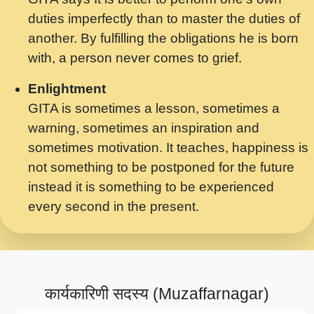
मर गनय न अपरध लडडल शर रध.... Shri
duties imperfectly than to master the duties of
ravinandan shastri ji maharaj.mp3
another. By fulfilling the obligations he is born
मेरे मन हरी का ध्यान लगा - भजन भाव - 2018 -
with, a person never comes to grief.
Rishikesh - Swami Gyananand Ji
Maharaj.mp3
Enlightment
GITA is sometimes a lesson, sometimes a
यह हसरत तलब ह नकज कमर Yahi Hasraten
warning, sometimes an inspiration and
Talab Hai Bhav Pravah #bhajan.mp3
sometimes motivation. It teaches, happiness is
लडल ज बल ल क ज न लग Sadhvi Purnima Ji
not something to be postponed for the future
7.9.2021 जवल नगर दलल #बसर.mp3
instead it is something to be experienced
every second in the present.
सख भ मझ पयर ह दख भ मझ पयर ह!छड म कस दत
दन ह तमहर ह!.mp3
सपरहट भजन 2021 - तर अखय ह जद भर बहर ज म
कब स खड 1.1.2021 !! दलल #बसर.mp3
कार्यकारिणी सदस्य (Muzaffarnagar)
सपरहट शयम भजन - जय जय शयम जय जय शयम
जय जय शर वनदवन धम !! Jai Jai Shyama !! बज