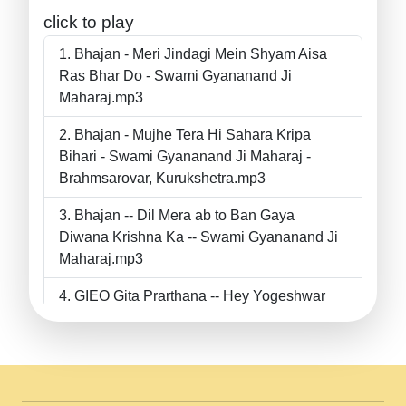
click to play
Bhajan - Meri Jindagi Mein Shyam Aisa
Ras Bhar Do - Swami Gyananand Ji
Maharaj.mp3
Bhajan - Mujhe Tera Hi Sahara Kripa
Bihari - Swami Gyananand Ji Maharaj -
Brahmsarovar, Kurukshetra.mp3
Bhajan -- Dil Mera ab to Ban Gaya
Diwana Krishna Ka -- Swami Gyananand Ji
Maharaj.mp3
GIEO Gita Prarthana -- Hey Yogeshwar
Hey Parmeshwar -- Shanti Sadbhav
Prarthana --.mp3
II Bhajan II Tu Chahiye Tera Pyar Chahiye
II Swami Gyananand Ji Maharaj.mp3