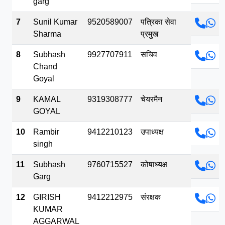
garg
7
Sunil Kumar
9520589007
पत्रिका सेवा
Sharma
प्रमुख
8
Subhash
9927707911
सचिव
Chand
Goyal
9
KAMAL
9319308777
चेयरमैन
GOYAL
10
Rambir
9412210123
उपाध्यक्ष
singh
11
Subhash
9760715527
कोषाध्यक्ष
Garg
12
GIRISH
9412212975
संरक्षक
KUMAR
AGGARWAL