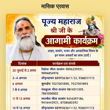
​मासिक प्रवास
JINU SATGURU AAP BULAVE by Rasik
Pawan ji 20-11-19 Sankirtan At VEER JI
PRABHU KUTEER CHANNEL.mp3
Kina Sohna Tera Bhawan Sajaya Mata
Vaishno Devi Aarti Mata Rani Bhajan By
Lakhwinder Wadali Ji.mp3
MERE MANN VICH KANTH KALER
NEW PUNAJBI DEVOTIONAL SONG 2017
FULL VIDEO HD.mp3
Na To Roop Hai Bindu Ji Maharaj Pad - A
Divine Bhajan by Shri Indresh Ji
#BhaktiPath.mp3
Radha Rani Ki Kirpa Best Devotional
Song By Chitra Vichitra.mp3