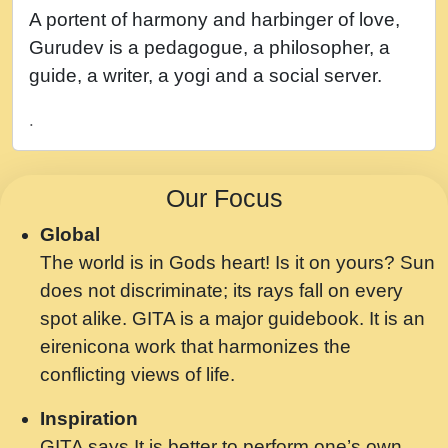
नह भरस रह लडडल... अपन खट करम क !!!! मह दद
A portent of harmony and harbinger of love,
सहर चरण क .....mp3
Gurudev is a pedagogue, a philosopher, a
बगड नसब कसन सवर तर बगर Shri ravinandan
guide, a writer, a yogi and a social server.
shastri ji maharaj.mp3
.
भजन - उठ नींद से अखियां खोल ज़रा.mp3
भजन - चाहे राम हो, चाहे श्याम हो - Bhajan -
Our Focus
Chahe Ram Ho Chahe Shyam Ho.mp3
Global
मझ अपन जवन बनन न आय, रठ हर क मनन न आय
The world is in Gods heart! Is it on yours? Sun
Shri ravinandan shastri ji maharaj.mp3
does not discriminate; its rays fall on every
मन अशांत मंत्र जाप - गीता प्रेरणा -Swami
spot alike. GITA is a major guidebook. It is an
Gyananand Ji Maharaj.mp3
eirenicona work that harmonizes the
मन बध लय परम वल कगन Special Shyam
conflicting views of life.
Bhajan Ram Gopal Shastri Ji
Inspiration
Saawariya.mp3
GITA says It is better to perform one’s own