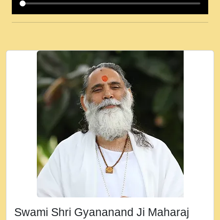
कई पकड क मर हथ र मह वदवन पहच दय! मह जन
उनक पस र मह वदवन पहच दय!.mp3
कषण क दवन जरर सन - O Kanha Abto Murli
Ki - Krishna Bhajan - New Bhajan 2020
#Ishwar Bhakti.mp3
जब से गीता ज्ञान पाया मैं बड़ी मस्ती में हूँ । 2018 -
Rishikesh - Ratan Ji Rasik.mp3
तन हल दल द सनव मड उतत सर रख क, नल रव त
गल लग जव त सर उतत हथ रख द!.mp3
तू कर प्रीतम से प्रीत, यूहीं दिन बीतते जाते हैं ।
2018 - Rishikesh - Swami Gyananand Ji
Maharaj.mp3
न म गवद गपल गद फर, पयर महन न रझद फर! shri
ravinandan shastri ji maharaj.mp3
Swami Shri Gyananand Ji Maharaj