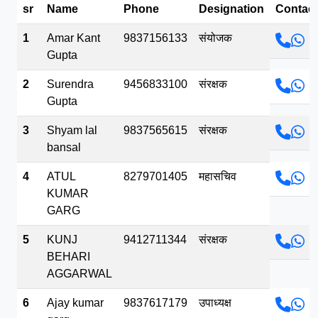
sr
Name
Phone
Designation
Contact
भव.mp3
1
Amar Kant
9837156133
संयोजक
Gupta
2
Surendra
9456833100
संरक्षक
Gupta
3
Shyam lal
9837565615
संरक्षक
bansal
4
ATUL
8279701405
महासचिव
KUMAR
GARG
5
KUNJ
9412711344
संरक्षक
BEHARI
AGGARWAL
6
Ajay kumar
9837617179
उपाध्यक्ष