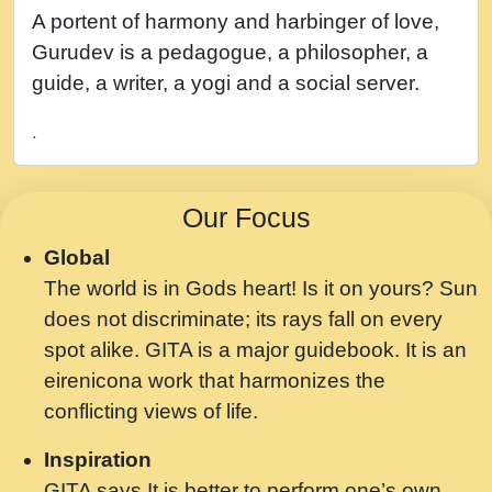
नह भरस रह लडडल... अपन खट करम क !!!! मह दद
A portent of harmony and harbinger of love,
सहर चरण क .....mp3
Gurudev is a pedagogue, a philosopher, a
बगड नसब कसन सवर तर बगर Shri ravinandan
guide, a writer, a yogi and a social server.
shastri ji maharaj.mp3
.
भजन - उठ नींद से अखियां खोल ज़रा.mp3
भजन - चाहे राम हो, चाहे श्याम हो - Bhajan -
Our Focus
Chahe Ram Ho Chahe Shyam Ho.mp3
Global
मझ अपन जवन बनन न आय, रठ हर क मनन न आय
The world is in Gods heart! Is it on yours? Sun
Shri ravinandan shastri ji maharaj.mp3
does not discriminate; its rays fall on every
मन अशांत मंत्र जाप - गीता प्रेरणा -Swami
spot alike. GITA is a major guidebook. It is an
Gyananand Ji Maharaj.mp3
eirenicona work that harmonizes the
मन बध लय परम वल कगन Special Shyam
conflicting views of life.
Bhajan Ram Gopal Shastri Ji
Inspiration
Saawariya.mp3
GITA says It is better to perform one’s own