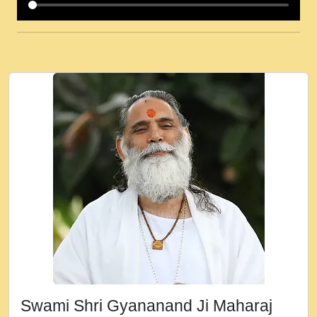
कई पकड क मर हथ र मह वदवन पहच दय! मह जन
उनक पस र मह वदवन पहच दय!.mp3
कषण क दवन जरर सन - O Kanha Abto Murli
Ki - Krishna Bhajan - New Bhajan 2020
#Ishwar Bhakti.mp3
जब से गीता ज्ञान पाया मैं बड़ी मस्ती में हूँ । 2018 -
Rishikesh - Ratan Ji Rasik.mp3
तन हल दल द सनव मड उतत सर रख क, नल रव त
गल लग जव त सर उतत हथ रख द!.mp3
तू कर प्रीतम से प्रीत, यूहीं दिन बीतते जाते हैं ।
2018 - Rishikesh - Swami Gyananand Ji
Maharaj.mp3
न म गवद गपल गद फर, पयर महन न रझद फर! shri
ravinandan shastri ji maharaj.mp3
Swami Shri Gyananand Ji Maharaj