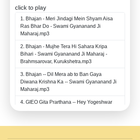
click to play
Bhajan - Meri Jindagi Mein Shyam Aisa
Ras Bhar Do - Swami Gyananand Ji
Maharaj.mp3
Bhajan - Mujhe Tera Hi Sahara Kripa
Bihari - Swami Gyananand Ji Maharaj -
Brahmsarovar, Kurukshetra.mp3
Bhajan -- Dil Mera ab to Ban Gaya
Diwana Krishna Ka -- Swami Gyananand Ji
Maharaj.mp3
GIEO Gita Prarthana -- Hey Yogeshwar
Hey Parmeshwar -- Shanti Sadbhav
Prarthana --.mp3
II Bhajan II Tu Chahiye Tera Pyar Chahiye
II Swami Gyananand Ji Maharaj.mp3