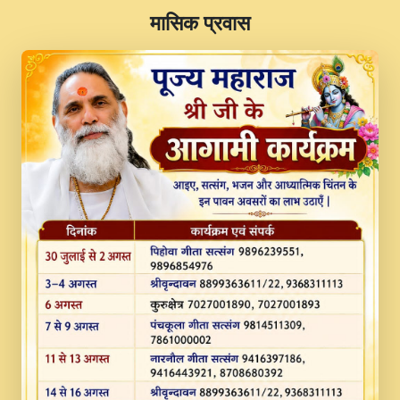
​मासिक प्रवास
JINU SATGURU AAP BULAVE by Rasik
Pawan ji 20-11-19 Sankirtan At VEER JI
PRABHU KUTEER CHANNEL.mp3
Kina Sohna Tera Bhawan Sajaya Mata
Vaishno Devi Aarti Mata Rani Bhajan By
Lakhwinder Wadali Ji.mp3
MERE MANN VICH KANTH KALER
NEW PUNAJBI DEVOTIONAL SONG 2017
FULL VIDEO HD.mp3
Na To Roop Hai Bindu Ji Maharaj Pad - A
Divine Bhajan by Shri Indresh Ji
#BhaktiPath.mp3
Radha Rani Ki Kirpa Best Devotional
Song By Chitra Vichitra.mp3