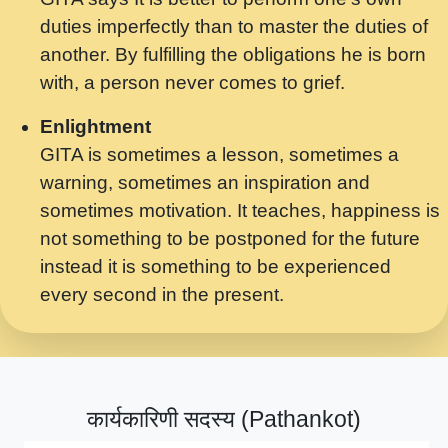
मर गनय न अपरध लडडल शर रध.... Shri
duties imperfectly than to master the duties of
ravinandan shastri ji maharaj.mp3
another. By fulfilling the obligations he is born
मेरे मन हरी का ध्यान लगा - भजन भाव - 2018 -
with, a person never comes to grief.
Rishikesh - Swami Gyananand Ji
Maharaj.mp3
Enlightment
GITA is sometimes a lesson, sometimes a
यह हसरत तलब ह नकज कमर Yahi Hasraten
warning, sometimes an inspiration and
Talab Hai Bhav Pravah #bhajan.mp3
sometimes motivation. It teaches, happiness is
लडल ज बल ल क ज न लग Sadhvi Purnima Ji
not something to be postponed for the future
7.9.2021 जवल नगर दलल #बसर.mp3
instead it is something to be experienced
every second in the present.
सख भ मझ पयर ह दख भ मझ पयर ह!छड म कस दत
दन ह तमहर ह!.mp3
सपरहट भजन 2021 - तर अखय ह जद भर बहर ज म
कब स खड 1.1.2021 !! दलल #बसर.mp3
कार्यकारिणी सदस्य (Pathankot)
सपरहट शयम भजन - जय जय शयम जय जय शयम
जय जय शर वनदवन धम !! Jai Jai Shyama !! बज