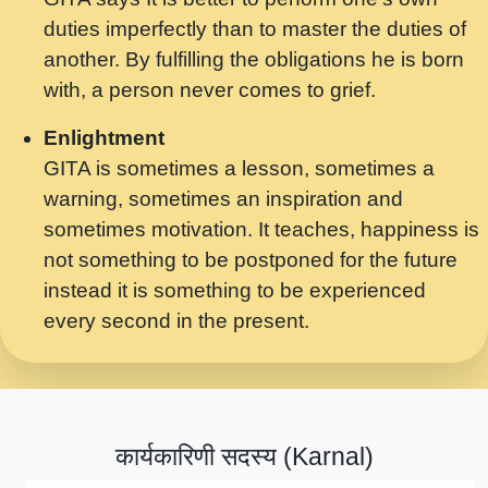
मर गनय न अपरध लडडल शर रध.... Shri
duties imperfectly than to master the duties of
ravinandan shastri ji maharaj.mp3
another. By fulfilling the obligations he is born
मेरे मन हरी का ध्यान लगा - भजन भाव - 2018 -
with, a person never comes to grief.
Rishikesh - Swami Gyananand Ji
Maharaj.mp3
Enlightment
GITA is sometimes a lesson, sometimes a
यह हसरत तलब ह नकज कमर Yahi Hasraten
warning, sometimes an inspiration and
Talab Hai Bhav Pravah #bhajan.mp3
sometimes motivation. It teaches, happiness is
लडल ज बल ल क ज न लग Sadhvi Purnima Ji
not something to be postponed for the future
7.9.2021 जवल नगर दलल #बसर.mp3
instead it is something to be experienced
every second in the present.
सख भ मझ पयर ह दख भ मझ पयर ह!छड म कस दत
दन ह तमहर ह!.mp3
सपरहट भजन 2021 - तर अखय ह जद भर बहर ज म
कब स खड 1.1.2021 !! दलल #बसर.mp3
कार्यकारिणी सदस्य (Karnal)
सपरहट शयम भजन - जय जय शयम जय जय शयम
जय जय शर वनदवन धम !! Jai Jai Shyama !! बज