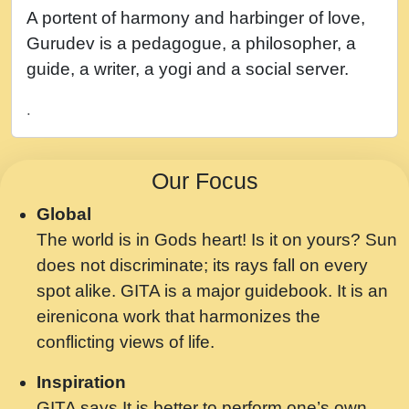
नह भरस रह लडडल... अपन खट करम क !!!! मह दद
A portent of harmony and harbinger of love,
सहर चरण क .....mp3
Gurudev is a pedagogue, a philosopher, a
बगड नसब कसन सवर तर बगर Shri ravinandan
guide, a writer, a yogi and a social server.
shastri ji maharaj.mp3
.
भजन - उठ नींद से अखियां खोल ज़रा.mp3
भजन - चाहे राम हो, चाहे श्याम हो - Bhajan -
Our Focus
Chahe Ram Ho Chahe Shyam Ho.mp3
Global
मझ अपन जवन बनन न आय, रठ हर क मनन न आय
The world is in Gods heart! Is it on yours? Sun
Shri ravinandan shastri ji maharaj.mp3
does not discriminate; its rays fall on every
मन अशांत मंत्र जाप - गीता प्रेरणा -Swami
spot alike. GITA is a major guidebook. It is an
Gyananand Ji Maharaj.mp3
eirenicona work that harmonizes the
मन बध लय परम वल कगन Special Shyam
conflicting views of life.
Bhajan Ram Gopal Shastri Ji
Inspiration
Saawariya.mp3
GITA says It is better to perform one’s own