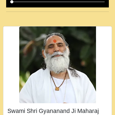
कई पकड क मर हथ र मह वदवन पहच दय! मह जन
उनक पस र मह वदवन पहच दय!.mp3
कषण क दवन जरर सन - O Kanha Abto Murli
Ki - Krishna Bhajan - New Bhajan 2020
#Ishwar Bhakti.mp3
जब से गीता ज्ञान पाया मैं बड़ी मस्ती में हूँ । 2018 -
Rishikesh - Ratan Ji Rasik.mp3
तन हल दल द सनव मड उतत सर रख क, नल रव त
गल लग जव त सर उतत हथ रख द!.mp3
तू कर प्रीतम से प्रीत, यूहीं दिन बीतते जाते हैं ।
2018 - Rishikesh - Swami Gyananand Ji
Maharaj.mp3
न म गवद गपल गद फर, पयर महन न रझद फर! shri
ravinandan shastri ji maharaj.mp3
Swami Shri Gyananand Ji Maharaj