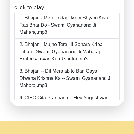
click to play
Bhajan - Meri Jindagi Mein Shyam Aisa
Ras Bhar Do - Swami Gyananand Ji
Maharaj.mp3
Bhajan - Mujhe Tera Hi Sahara Kripa
Bihari - Swami Gyananand Ji Maharaj -
Brahmsarovar, Kurukshetra.mp3
Bhajan -- Dil Mera ab to Ban Gaya
Diwana Krishna Ka -- Swami Gyananand Ji
Maharaj.mp3
GIEO Gita Prarthana -- Hey Yogeshwar
Hey Parmeshwar -- Shanti Sadbhav
Prarthana --.mp3
II Bhajan II Tu Chahiye Tera Pyar Chahiye
II Swami Gyananand Ji Maharaj.mp3