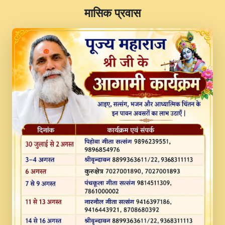
​मासिक प्रवास
JINU SATGURU AAP BULAVE by Rasik
Pawan ji 20-11-19 Sankirtan At VEER JI
PRABHU KUTEER CHANNEL.mp3
Kina Sohna Tera Bhawan Sajaya Mata
Vaishno Devi Aarti Mata Rani Bhajan By
Lakhwinder Wadali Ji.mp3
MERE MANN VICH KANTH KALER
NEW PUNAJBI DEVOTIONAL SONG 2017
FULL VIDEO HD.mp3
Na To Roop Hai Bindu Ji Maharaj Pad - A
Divine Bhajan by Shri Indresh Ji
#BhaktiPath.mp3
Radha Rani Ki Kirpa Best Devotional
Song By Chitra Vichitra.mp3