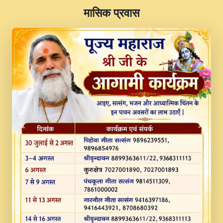
​मासिक प्रवास
JINU SATGURU AAP BULAVE by Rasik
Pawan ji 20-11-19 Sankirtan At VEER JI
PRABHU KUTEER CHANNEL.mp3
Kina Sohna Tera Bhawan Sajaya Mata
Vaishno Devi Aarti Mata Rani Bhajan By
Lakhwinder Wadali Ji.mp3
MERE MANN VICH KANTH KALER
NEW PUNAJBI DEVOTIONAL SONG 2017
FULL VIDEO HD.mp3
Na To Roop Hai Bindu Ji Maharaj Pad - A
Divine Bhajan by Shri Indresh Ji
#BhaktiPath.mp3
Radha Rani Ki Kirpa Best Devotional
Song By Chitra Vichitra.mp3