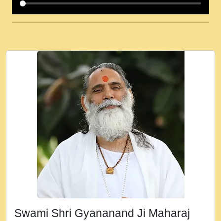
कई पकड क मर हथ र मह वदवन पहच दय! मह जन
उनक पस र मह वदवन पहच दय!.mp3
कषण क दवन जरर सन - O Kanha Abto Murli
Ki - Krishna Bhajan - New Bhajan 2020
#Ishwar Bhakti.mp3
जब से गीता ज्ञान पाया मैं बड़ी मस्ती में हूँ । 2018 -
Rishikesh - Ratan Ji Rasik.mp3
तन हल दल द सनव मड उतत सर रख क, नल रव त
गल लग जव त सर उतत हथ रख द!.mp3
तू कर प्रीतम से प्रीत, यूहीं दिन बीतते जाते हैं ।
2018 - Rishikesh - Swami Gyananand Ji
Maharaj.mp3
न म गवद गपल गद फर, पयर महन न रझद फर! shri
ravinandan shastri ji maharaj.mp3
Swami Shri Gyananand Ji Maharaj