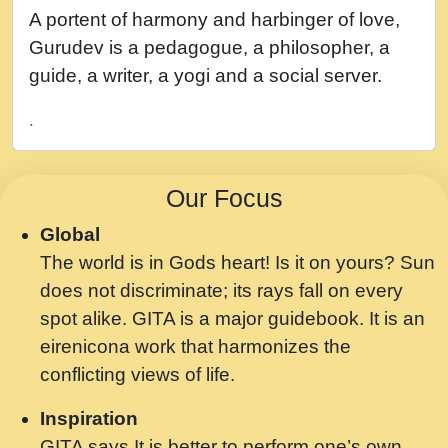
नह भरस रह लडडल... अपन खट करम क !!!! मह दद
A portent of harmony and harbinger of love,
सहर चरण क .....mp3
Gurudev is a pedagogue, a philosopher, a
बगड नसब कसन सवर तर बगर Shri ravinandan
guide, a writer, a yogi and a social server.
shastri ji maharaj.mp3
.
भजन - उठ नींद से अखियां खोल ज़रा.mp3
भजन - चाहे राम हो, चाहे श्याम हो - Bhajan -
Our Focus
Chahe Ram Ho Chahe Shyam Ho.mp3
Global
मझ अपन जवन बनन न आय, रठ हर क मनन न आय
The world is in Gods heart! Is it on yours? Sun
Shri ravinandan shastri ji maharaj.mp3
does not discriminate; its rays fall on every
मन अशांत मंत्र जाप - गीता प्रेरणा -Swami
spot alike. GITA is a major guidebook. It is an
Gyananand Ji Maharaj.mp3
eirenicona work that harmonizes the
मन बध लय परम वल कगन Special Shyam
conflicting views of life.
Bhajan Ram Gopal Shastri Ji
Inspiration
Saawariya.mp3
GITA says It is better to perform one’s own