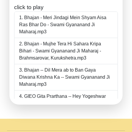
click to play
Bhajan - Meri Jindagi Mein Shyam Aisa
Ras Bhar Do - Swami Gyananand Ji
Maharaj.mp3
Bhajan - Mujhe Tera Hi Sahara Kripa
Bihari - Swami Gyananand Ji Maharaj -
Brahmsarovar, Kurukshetra.mp3
Bhajan -- Dil Mera ab to Ban Gaya
Diwana Krishna Ka -- Swami Gyananand Ji
Maharaj.mp3
GIEO Gita Prarthana -- Hey Yogeshwar
Hey Parmeshwar -- Shanti Sadbhav
Prarthana --.mp3
II Bhajan II Tu Chahiye Tera Pyar Chahiye
II Swami Gyananand Ji Maharaj.mp3