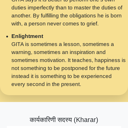
मर गनय न अपरध लडडल शर रध.... Shri
duties imperfectly than to master the duties of
ravinandan shastri ji maharaj.mp3
another. By fulfilling the obligations he is born
मेरे मन हरी का ध्यान लगा - भजन भाव - 2018 -
with, a person never comes to grief.
Rishikesh - Swami Gyananand Ji
Maharaj.mp3
Enlightment
GITA is sometimes a lesson, sometimes a
यह हसरत तलब ह नकज कमर Yahi Hasraten
warning, sometimes an inspiration and
Talab Hai Bhav Pravah #bhajan.mp3
sometimes motivation. It teaches, happiness is
लडल ज बल ल क ज न लग Sadhvi Purnima Ji
not something to be postponed for the future
7.9.2021 जवल नगर दलल #बसर.mp3
instead it is something to be experienced
every second in the present.
सख भ मझ पयर ह दख भ मझ पयर ह!छड म कस दत
दन ह तमहर ह!.mp3
सपरहट भजन 2021 - तर अखय ह जद भर बहर ज म
कब स खड 1.1.2021 !! दलल #बसर.mp3
कार्यकारिणी सदस्य (Kharar)
सपरहट शयम भजन - जय जय शयम जय जय शयम
जय जय शर वनदवन धम !! Jai Jai Shyama !! बज