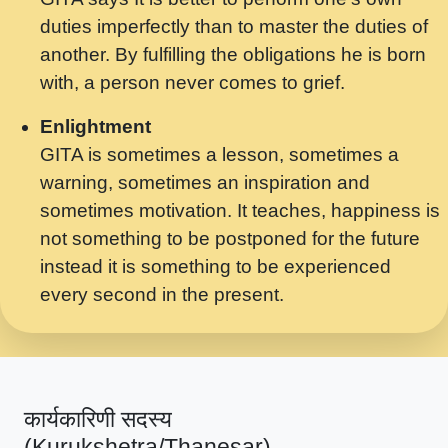
मर गनय न अपरध लडडल शर रध.... Shri
duties imperfectly than to master the duties of
ravinandan shastri ji maharaj.mp3
another. By fulfilling the obligations he is born
मेरे मन हरी का ध्यान लगा - भजन भाव - 2018 -
with, a person never comes to grief.
Rishikesh - Swami Gyananand Ji
Maharaj.mp3
Enlightment
GITA is sometimes a lesson, sometimes a
यह हसरत तलब ह नकज कमर Yahi Hasraten
warning, sometimes an inspiration and
Talab Hai Bhav Pravah #bhajan.mp3
sometimes motivation. It teaches, happiness is
लडल ज बल ल क ज न लग Sadhvi Purnima Ji
not something to be postponed for the future
7.9.2021 जवल नगर दलल #बसर.mp3
instead it is something to be experienced
every second in the present.
सख भ मझ पयर ह दख भ मझ पयर ह!छड म कस दत
दन ह तमहर ह!.mp3
सपरहट भजन 2021 - तर अखय ह जद भर बहर ज म
कब स खड 1.1.2021 !! दलल #बसर.mp3
कार्यकारिणी सदस्य
सपरहट शयम भजन - जय जय शयम जय जय शयम
(Kurukshetra/Thanesar)
जय जय शर वनदवन धम !! Jai Jai Shyama !! बज