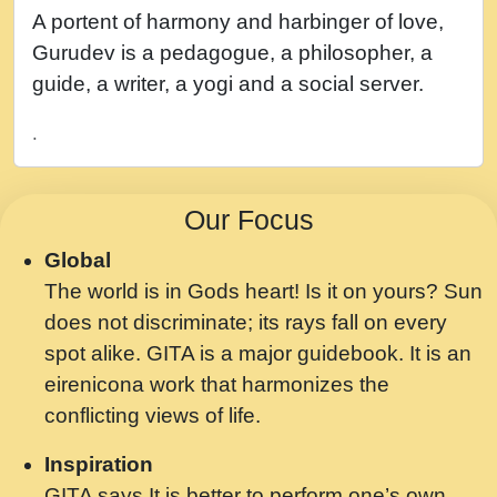
नह भरस रह लडडल... अपन खट करम क !!!! मह दद
A portent of harmony and harbinger of love,
सहर चरण क .....mp3
Gurudev is a pedagogue, a philosopher, a
बगड नसब कसन सवर तर बगर Shri ravinandan
guide, a writer, a yogi and a social server.
shastri ji maharaj.mp3
.
भजन - उठ नींद से अखियां खोल ज़रा.mp3
भजन - चाहे राम हो, चाहे श्याम हो - Bhajan -
Our Focus
Chahe Ram Ho Chahe Shyam Ho.mp3
Global
मझ अपन जवन बनन न आय, रठ हर क मनन न आय
The world is in Gods heart! Is it on yours? Sun
Shri ravinandan shastri ji maharaj.mp3
does not discriminate; its rays fall on every
मन अशांत मंत्र जाप - गीता प्रेरणा -Swami
spot alike. GITA is a major guidebook. It is an
Gyananand Ji Maharaj.mp3
eirenicona work that harmonizes the
मन बध लय परम वल कगन Special Shyam
conflicting views of life.
Bhajan Ram Gopal Shastri Ji
Inspiration
Saawariya.mp3
GITA says It is better to perform one’s own