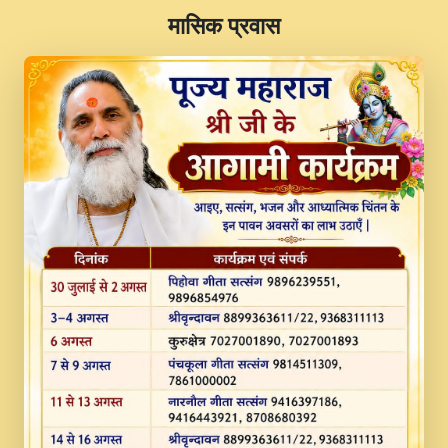
​मासिक प्रवास
JINU SATGURU AAP BULAVE by Rasik
Pawan ji 20-11-19 Sankirtan At VEER JI
PRABHU KUTEER CHANNEL.mp3
Kina Sohna Tera Bhawan Sajaya Mata
Vaishno Devi Aarti Mata Rani Bhajan By
Lakhwinder Wadali Ji.mp3
MERE MANN VICH KANTH KALER
NEW PUNAJBI DEVOTIONAL SONG 2017
FULL VIDEO HD.mp3
Na To Roop Hai Bindu Ji Maharaj Pad - A
Divine Bhajan by Shri Indresh Ji
#BhaktiPath.mp3
Radha Rani Ki Kirpa Best Devotional
Song By Chitra Vichitra.mp3