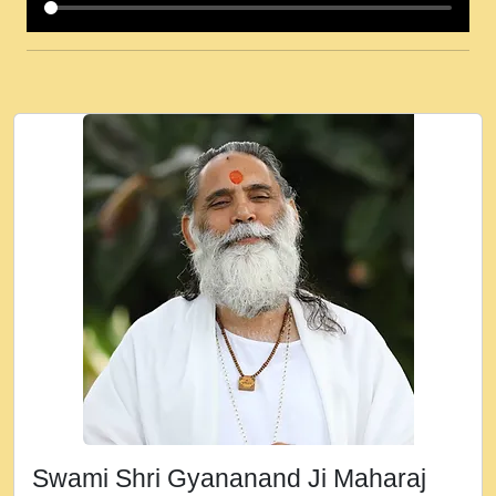
कई पकड क मर हथ र मह वदवन पहच दय! मह जन
उनक पस र मह वदवन पहच दय!.mp3
कषण क दवन जरर सन - O Kanha Abto Murli
Ki - Krishna Bhajan - New Bhajan 2020
#Ishwar Bhakti.mp3
जब से गीता ज्ञान पाया मैं बड़ी मस्ती में हूँ । 2018 -
Rishikesh - Ratan Ji Rasik.mp3
तन हल दल द सनव मड उतत सर रख क, नल रव त
गल लग जव त सर उतत हथ रख द!.mp3
तू कर प्रीतम से प्रीत, यूहीं दिन बीतते जाते हैं ।
2018 - Rishikesh - Swami Gyananand Ji
Maharaj.mp3
न म गवद गपल गद फर, पयर महन न रझद फर! shri
ravinandan shastri ji maharaj.mp3
Swami Shri Gyananand Ji Maharaj