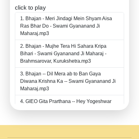
click to play
Bhajan - Meri Jindagi Mein Shyam Aisa
Ras Bhar Do - Swami Gyananand Ji
Maharaj.mp3
Bhajan - Mujhe Tera Hi Sahara Kripa
Bihari - Swami Gyananand Ji Maharaj -
Brahmsarovar, Kurukshetra.mp3
Bhajan -- Dil Mera ab to Ban Gaya
Diwana Krishna Ka -- Swami Gyananand Ji
Maharaj.mp3
GIEO Gita Prarthana -- Hey Yogeshwar
Hey Parmeshwar -- Shanti Sadbhav
Prarthana --.mp3
II Bhajan II Tu Chahiye Tera Pyar Chahiye
II Swami Gyananand Ji Maharaj.mp3