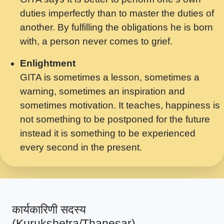
मर गनय न अपरध लडडल शर रध.... Shri
duties imperfectly than to master the duties of
ravinandan shastri ji maharaj.mp3
another. By fulfilling the obligations he is born
मेरे मन हरी का ध्यान लगा - भजन भाव - 2018 -
with, a person never comes to grief.
Rishikesh - Swami Gyananand Ji
Maharaj.mp3
Enlightment
GITA is sometimes a lesson, sometimes a
यह हसरत तलब ह नकज कमर Yahi Hasraten
warning, sometimes an inspiration and
Talab Hai Bhav Pravah #bhajan.mp3
sometimes motivation. It teaches, happiness is
लडल ज बल ल क ज न लग Sadhvi Purnima Ji
not something to be postponed for the future
7.9.2021 जवल नगर दलल #बसर.mp3
instead it is something to be experienced
every second in the present.
सख भ मझ पयर ह दख भ मझ पयर ह!छड म कस दत
दन ह तमहर ह!.mp3
सपरहट भजन 2021 - तर अखय ह जद भर बहर ज म
कब स खड 1.1.2021 !! दलल #बसर.mp3
कार्यकारिणी सदस्य
सपरहट शयम भजन - जय जय शयम जय जय शयम
(Kurukshetra/Thanesar)
जय जय शर वनदवन धम !! Jai Jai Shyama !! बज