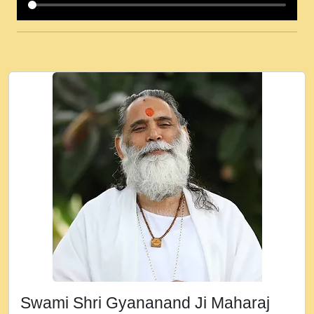
कई पकड क मर हथ र मह वदवन पहच दय! मह जन
उनक पस र मह वदवन पहच दय!.mp3
कषण क दवन जरर सन - O Kanha Abto Murli
Ki - Krishna Bhajan - New Bhajan 2020
#Ishwar Bhakti.mp3
जब से गीता ज्ञान पाया मैं बड़ी मस्ती में हूँ । 2018 -
Rishikesh - Ratan Ji Rasik.mp3
तन हल दल द सनव मड उतत सर रख क, नल रव त
गल लग जव त सर उतत हथ रख द!.mp3
तू कर प्रीतम से प्रीत, यूहीं दिन बीतते जाते हैं ।
2018 - Rishikesh - Swami Gyananand Ji
Maharaj.mp3
न म गवद गपल गद फर, पयर महन न रझद फर! shri
ravinandan shastri ji maharaj.mp3
Swami Shri Gyananand Ji Maharaj