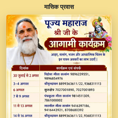
​मासिक प्रवास
JINU SATGURU AAP BULAVE by Rasik
Pawan ji 20-11-19 Sankirtan At VEER JI
PRABHU KUTEER CHANNEL.mp3
Kina Sohna Tera Bhawan Sajaya Mata
Vaishno Devi Aarti Mata Rani Bhajan By
Lakhwinder Wadali Ji.mp3
MERE MANN VICH KANTH KALER
NEW PUNAJBI DEVOTIONAL SONG 2017
FULL VIDEO HD.mp3
Na To Roop Hai Bindu Ji Maharaj Pad - A
Divine Bhajan by Shri Indresh Ji
#BhaktiPath.mp3
Radha Rani Ki Kirpa Best Devotional
Song By Chitra Vichitra.mp3