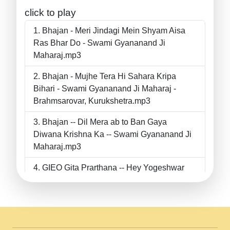
click to play
Bhajan - Meri Jindagi Mein Shyam Aisa
Ras Bhar Do - Swami Gyananand Ji
Maharaj.mp3
Bhajan - Mujhe Tera Hi Sahara Kripa
Bihari - Swami Gyananand Ji Maharaj -
Brahmsarovar, Kurukshetra.mp3
Bhajan -- Dil Mera ab to Ban Gaya
Diwana Krishna Ka -- Swami Gyananand Ji
Maharaj.mp3
GIEO Gita Prarthana -- Hey Yogeshwar
Hey Parmeshwar -- Shanti Sadbhav
Prarthana --.mp3
II Bhajan II Tu Chahiye Tera Pyar Chahiye
II Swami Gyananand Ji Maharaj.mp3