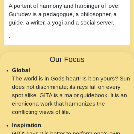
नह भरस रह लडडल... अपन खट करम क !!!! मह दद
A portent of harmony and harbinger of love,
सहर चरण क .....mp3
Gurudev is a pedagogue, a philosopher, a
बगड नसब कसन सवर तर बगर Shri ravinandan
guide, a writer, a yogi and a social server.
shastri ji maharaj.mp3
.
भजन - उठ नींद से अखियां खोल ज़रा.mp3
भजन - चाहे राम हो, चाहे श्याम हो - Bhajan -
Our Focus
Chahe Ram Ho Chahe Shyam Ho.mp3
Global
मझ अपन जवन बनन न आय, रठ हर क मनन न आय
The world is in Gods heart! Is it on yours? Sun
Shri ravinandan shastri ji maharaj.mp3
does not discriminate; its rays fall on every
मन अशांत मंत्र जाप - गीता प्रेरणा -Swami
spot alike. GITA is a major guidebook. It is an
Gyananand Ji Maharaj.mp3
eirenicona work that harmonizes the
मन बध लय परम वल कगन Special Shyam
conflicting views of life.
Bhajan Ram Gopal Shastri Ji
Inspiration
Saawariya.mp3
GITA says It is better to perform one’s own