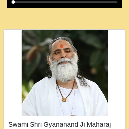
कई पकड क मर हथ र मह वदवन पहच दय! मह जन
उनक पस र मह वदवन पहच दय!.mp3
कषण क दवन जरर सन - O Kanha Abto Murli
Ki - Krishna Bhajan - New Bhajan 2020
#Ishwar Bhakti.mp3
जब से गीता ज्ञान पाया मैं बड़ी मस्ती में हूँ । 2018 -
Rishikesh - Ratan Ji Rasik.mp3
तन हल दल द सनव मड उतत सर रख क, नल रव त
गल लग जव त सर उतत हथ रख द!.mp3
तू कर प्रीतम से प्रीत, यूहीं दिन बीतते जाते हैं ।
2018 - Rishikesh - Swami Gyananand Ji
Maharaj.mp3
न म गवद गपल गद फर, पयर महन न रझद फर! shri
ravinandan shastri ji maharaj.mp3
Swami Shri Gyananand Ji Maharaj