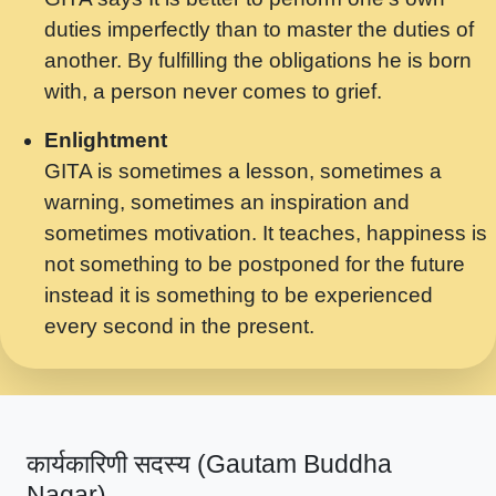
मर गनय न अपरध लडडल शर रध.... Shri
duties imperfectly than to master the duties of
ravinandan shastri ji maharaj.mp3
another. By fulfilling the obligations he is born
मेरे मन हरी का ध्यान लगा - भजन भाव - 2018 -
with, a person never comes to grief.
Rishikesh - Swami Gyananand Ji
Maharaj.mp3
Enlightment
GITA is sometimes a lesson, sometimes a
यह हसरत तलब ह नकज कमर Yahi Hasraten
warning, sometimes an inspiration and
Talab Hai Bhav Pravah #bhajan.mp3
sometimes motivation. It teaches, happiness is
लडल ज बल ल क ज न लग Sadhvi Purnima Ji
not something to be postponed for the future
7.9.2021 जवल नगर दलल #बसर.mp3
instead it is something to be experienced
every second in the present.
सख भ मझ पयर ह दख भ मझ पयर ह!छड म कस दत
दन ह तमहर ह!.mp3
सपरहट भजन 2021 - तर अखय ह जद भर बहर ज म
कब स खड 1.1.2021 !! दलल #बसर.mp3
कार्यकारिणी सदस्य (Gautam Buddha
सपरहट शयम भजन - जय जय शयम जय जय शयम
Nagar)
जय जय शर वनदवन धम !! Jai Jai Shyama !! बज