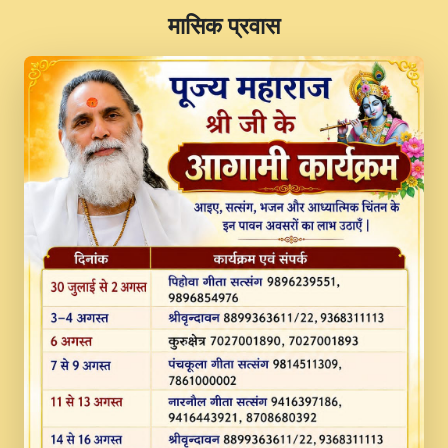
​मासिक प्रवास
JINU SATGURU AAP BULAVE by Rasik
Pawan ji 20-11-19 Sankirtan At VEER JI
PRABHU KUTEER CHANNEL.mp3
Kina Sohna Tera Bhawan Sajaya Mata
Vaishno Devi Aarti Mata Rani Bhajan By
Lakhwinder Wadali Ji.mp3
MERE MANN VICH KANTH KALER
NEW PUNAJBI DEVOTIONAL SONG 2017
FULL VIDEO HD.mp3
Na To Roop Hai Bindu Ji Maharaj Pad - A
Divine Bhajan by Shri Indresh Ji
#BhaktiPath.mp3
Radha Rani Ki Kirpa Best Devotional
Song By Chitra Vichitra.mp3