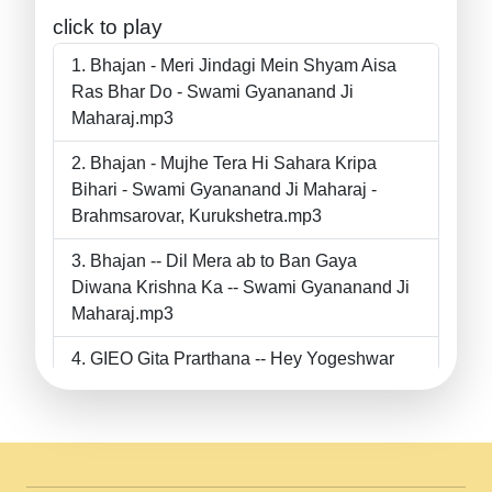
click to play
Bhajan - Meri Jindagi Mein Shyam Aisa
Ras Bhar Do - Swami Gyananand Ji
Maharaj.mp3
Bhajan - Mujhe Tera Hi Sahara Kripa
Bihari - Swami Gyananand Ji Maharaj -
Brahmsarovar, Kurukshetra.mp3
Bhajan -- Dil Mera ab to Ban Gaya
Diwana Krishna Ka -- Swami Gyananand Ji
Maharaj.mp3
GIEO Gita Prarthana -- Hey Yogeshwar
Hey Parmeshwar -- Shanti Sadbhav
Prarthana --.mp3
II Bhajan II Tu Chahiye Tera Pyar Chahiye
II Swami Gyananand Ji Maharaj.mp3