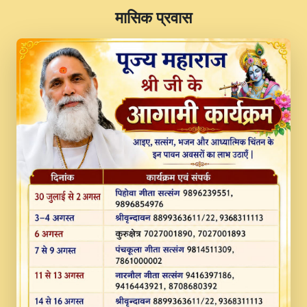
​मासिक प्रवास
JINU SATGURU AAP BULAVE by Rasik
Pawan ji 20-11-19 Sankirtan At VEER JI
PRABHU KUTEER CHANNEL.mp3
Kina Sohna Tera Bhawan Sajaya Mata
Vaishno Devi Aarti Mata Rani Bhajan By
Lakhwinder Wadali Ji.mp3
MERE MANN VICH KANTH KALER
NEW PUNAJBI DEVOTIONAL SONG 2017
FULL VIDEO HD.mp3
Na To Roop Hai Bindu Ji Maharaj Pad - A
Divine Bhajan by Shri Indresh Ji
#BhaktiPath.mp3
Radha Rani Ki Kirpa Best Devotional
Song By Chitra Vichitra.mp3