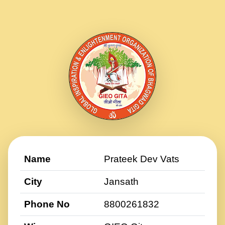
Name
Prateek Dev Vats
City
Jansath
Phone No
8800261832