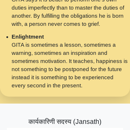
मर गनय न अपरध लडडल शर रध.... Shri
duties imperfectly than to master the duties of
ravinandan shastri ji maharaj.mp3
another. By fulfilling the obligations he is born
मेरे मन हरी का ध्यान लगा - भजन भाव - 2018 -
with, a person never comes to grief.
Rishikesh - Swami Gyananand Ji
Maharaj.mp3
Enlightment
GITA is sometimes a lesson, sometimes a
यह हसरत तलब ह नकज कमर Yahi Hasraten
warning, sometimes an inspiration and
Talab Hai Bhav Pravah #bhajan.mp3
sometimes motivation. It teaches, happiness is
लडल ज बल ल क ज न लग Sadhvi Purnima Ji
not something to be postponed for the future
7.9.2021 जवल नगर दलल #बसर.mp3
instead it is something to be experienced
every second in the present.
सख भ मझ पयर ह दख भ मझ पयर ह!छड म कस दत
दन ह तमहर ह!.mp3
सपरहट भजन 2021 - तर अखय ह जद भर बहर ज म
कब स खड 1.1.2021 !! दलल #बसर.mp3
कार्यकारिणी सदस्य (Jansath)
सपरहट शयम भजन - जय जय शयम जय जय शयम
जय जय शर वनदवन धम !! Jai Jai Shyama !! बज