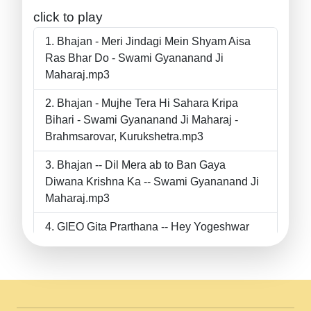
click to play
Bhajan - Meri Jindagi Mein Shyam Aisa
Ras Bhar Do - Swami Gyananand Ji
Maharaj.mp3
Bhajan - Mujhe Tera Hi Sahara Kripa
Bihari - Swami Gyananand Ji Maharaj -
Brahmsarovar, Kurukshetra.mp3
Bhajan -- Dil Mera ab to Ban Gaya
Diwana Krishna Ka -- Swami Gyananand Ji
Maharaj.mp3
GIEO Gita Prarthana -- Hey Yogeshwar
Hey Parmeshwar -- Shanti Sadbhav
Prarthana --.mp3
II Bhajan II Tu Chahiye Tera Pyar Chahiye
II Swami Gyananand Ji Maharaj.mp3