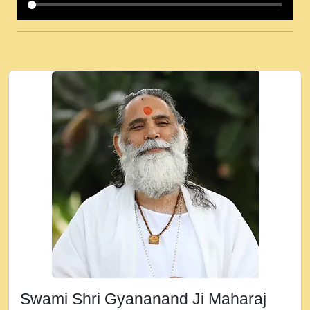
कई पकड क मर हथ र मह वदवन पहच दय! मह जन
उनक पस र मह वदवन पहच दय!.mp3
कषण क दवन जरर सन - O Kanha Abto Murli
Ki - Krishna Bhajan - New Bhajan 2020
#Ishwar Bhakti.mp3
जब से गीता ज्ञान पाया मैं बड़ी मस्ती में हूँ । 2018 -
Rishikesh - Ratan Ji Rasik.mp3
तन हल दल द सनव मड उतत सर रख क, नल रव त
गल लग जव त सर उतत हथ रख द!.mp3
तू कर प्रीतम से प्रीत, यूहीं दिन बीतते जाते हैं ।
2018 - Rishikesh - Swami Gyananand Ji
Maharaj.mp3
न म गवद गपल गद फर, पयर महन न रझद फर! shri
ravinandan shastri ji maharaj.mp3
Swami Shri Gyananand Ji Maharaj