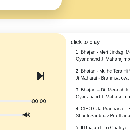
click to play
Bhajan - Meri Jindagi 
Gyananand Ji Maharaj.m
Bhajan - Mujhe Tera Hi
Ji Maharaj - Brahmsarova
Bhajan -- Dil Mera ab 
Gyananand Ji Maharaj.m
00:00
GIEO Gita Prarthana -
Shanti Sadbhav Prarthana
II Bhajan II Tu Chahiy