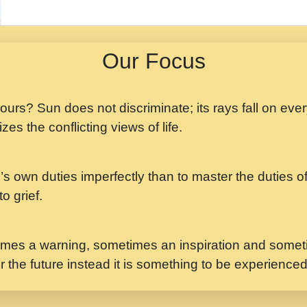
मझ अपन जवन बनन न आय, 
ji maharaj.mp3
Our Focus
मन अशांत मंत्र जाप - गी
मन बध लय परम वल कगन 
Ji Saawariya.mp3
 yours? Sun does not discriminate; its rays fall on eve
zes the conflicting views of life.
मर गनय न अपरध लडडल शर र
maharaj.mp3
’s own duties imperfectly than to master the duties of 
मेरे मन हरी का ध्यान लगा
Gyananand Ji Maharaj.m
o grief.
यह हसरत तलब ह नकज कम
#bhajan.mp3
mes a warning, sometimes an inspiration and someti
r the future instead it is something to be experience
लडल ज बल ल क ज न लग 
#बसर.mp3