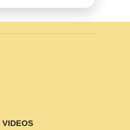
AVE by Rasik Pawan ji 20-11-19
 PRABHU KUTEER CHANNEL.mp3
n Sajaya Mata Vaishno Devi Aarti Mata
r Wadali Ji.mp3
NTH KALER NEW PUNAJBI
 FULL VIDEO HD.mp3
i Maharaj Pad - A Divine Bhajan by Shri
p3
est Devotional Song By Chitra
aksh (शर कषण कप कटकष- परम पजय गत मनष ज
VIDEOS
aawariya Latest Shyam Bhajan Ram Gopal