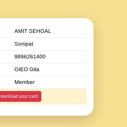
AMIT SEHGAL
Sonipat
9896261400
GIEO Gita
Member
ownload your card