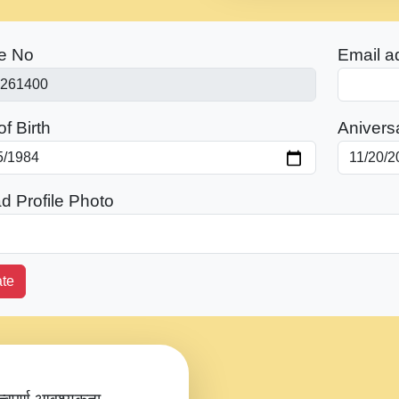
e No
Email a
f Birth
Anivers
d Profile Photo
te