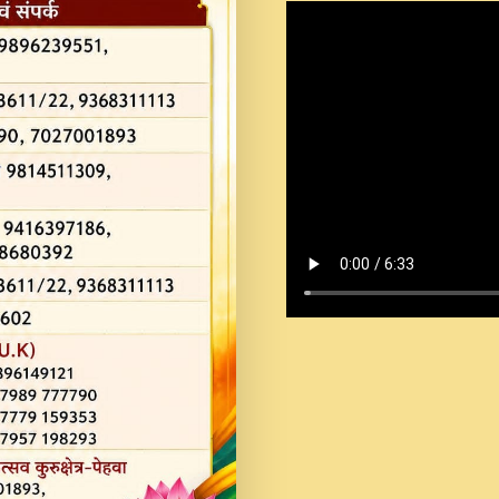
Shastri Ji Saawariya.mp3
Teri Chaukhat Pe.mp3
Teri Sharan Mein Aak
Sankirtan.mp3
अगर दन कशर ज मझ इतन द
#बसर.mp3
अब त आकर बह पकड ल वरन
SATGURU MUSIC !.mp3
ऐहन अखय च महन बस रखय 
कई पकड क मर हथ र मह व
दय!.mp3
कषण क दवन जरर सन - O K
New Bhajan 2020 #Ishwar