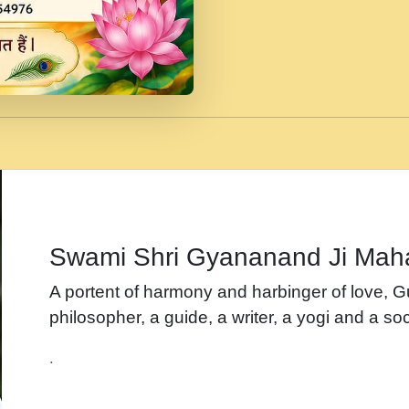
जब से गीता ज्ञान पाया मैं ब
Rasik.mp3
तन हल दल द सनव मड उतत
रख द!.mp3
तू कर प्रीतम से प्रीत, यूह
Gyananand Ji Maharaj.m
न म गवद गपल गद फर, पयर 
maharaj.mp3
Swami Shri Gyananand Ji Mah
नह भरस रह लडडल... अपन 
A portent of harmony and harbinger of love, 
बगड नसब कसन सवर तर बग
philosopher, a guide, a writer, a yogi and a soc
भजन - उठ नींद से अखियां 
.
भजन - चाहे राम हो, चाहे
Shyam Ho.mp3