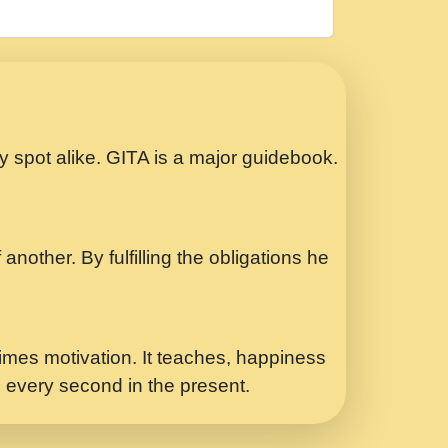
रठ हर क मनन न आय Shri ravinandan shastri
ता प्रेरणा -Swami Gyananand Ji Maharaj.mp3
Special Shyam Bhajan Ram Gopal Shastri
ry spot alike. GITA is a major guidebook.
ध.... Shri ravinandan shastri ji
another. By fulfilling the obligations he
 - भजन भाव - 2018 - Rishikesh - Swami
p3
र Yahi Hasraten Talab Hai Bhav Pravah
mes motivation. It teaches, happiness
d every second in the present.
Sadhvi Purnima Ji 7.9.2021 जवल नगर दलल