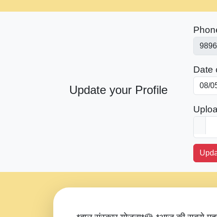
Phon
Date o
Update your Profile
Uploa
Upda