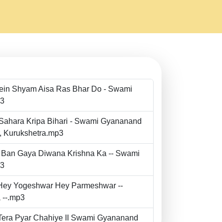
Mein Shyam Aisa Ras Bhar Do - Swami
p3
 Sahara Kripa Bihari - Swami Gyananand
r, Kurukshetra.mp3
to Ban Gaya Diwana Krishna Ka -- Swami
p3
- Hey Yogeshwar Hey Parmeshwar --
 --.mp3
e Tera Pyar Chahiye II Swami Gyananand