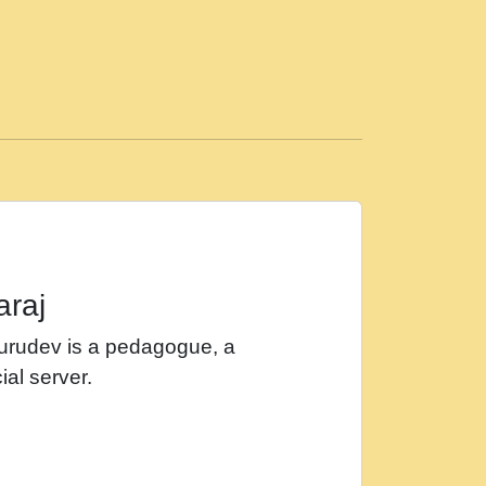
ड़ी मस्ती में हूँ । 2018 - Rishikesh - Ratan Ji
 सर रख क, नल रव त गल लग जव त सर उतत हथ
ीं दिन बीतते जाते हैं । 2018 - Rishikesh - Swami
p3
महन न रझद फर! shri ravinandan shastri ji
araj
खट करम क !!!! मह दद सहर चरण क .....mp3
Gurudev is a pedagogue, a
र Shri ravinandan shastri ji maharaj.mp3
ial server.
खोल ज़रा.mp3
 श्याम हो - Bhajan - Chahe Ram Ho Chahe