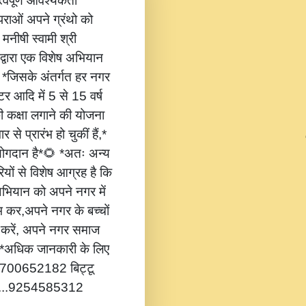
वपूर्ण आवश्यकता
ंपराओं अपने ग्रंथो को
 मनीषी स्वामी श्री
 द्वारा एक विशेष अभियान
,* *जिसके अंतर्गत हर नगर
टर आदि में 5 से 15 वर्ष
की कक्षा लगाने की योजना
 से प्रारंभ हो चुकीं हैं,*
 योगदान है*🌻 *अतः अन्य
यों से विशेष आग्रह है कि
भियान को अपने नगर में
ंभ कर,अपने नगर के बच्चों
ोग करें, अपने नगर समाज
*🔔 *अधिक जानकारी के लिए
...8700652182 बिट्टू
.....9254585312