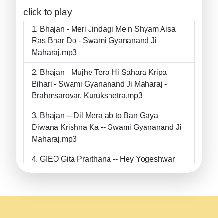
click to play
Bhajan - Meri Jindagi Mein Shyam Aisa
Ras Bhar Do - Swami Gyananand Ji
Maharaj.mp3
Bhajan - Mujhe Tera Hi Sahara Kripa
Bihari - Swami Gyananand Ji Maharaj -
Brahmsarovar, Kurukshetra.mp3
Bhajan -- Dil Mera ab to Ban Gaya
Diwana Krishna Ka -- Swami Gyananand Ji
Maharaj.mp3
GIEO Gita Prarthana -- Hey Yogeshwar
Hey Parmeshwar -- Shanti Sadbhav
Prarthana --.mp3
II Bhajan II Tu Chahiye Tera Pyar Chahiye
II Swami Gyananand Ji Maharaj.mp3