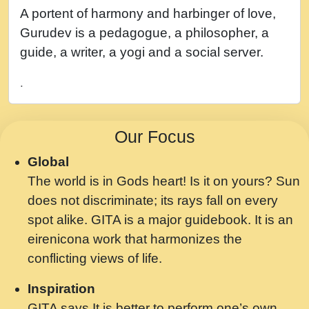
नह भरस रह लडडल... अपन खट करम क !!!! मह दद
A portent of harmony and harbinger of love,
सहर चरण क .....mp3
Gurudev is a pedagogue, a philosopher, a
बगड नसब कसन सवर तर बगर Shri ravinandan
guide, a writer, a yogi and a social server.
shastri ji maharaj.mp3
.
भजन - उठ नींद से अखियां खोल ज़रा.mp3
भजन - चाहे राम हो, चाहे श्याम हो - Bhajan -
Our Focus
Chahe Ram Ho Chahe Shyam Ho.mp3
Global
मझ अपन जवन बनन न आय, रठ हर क मनन न आय
The world is in Gods heart! Is it on yours? Sun
Shri ravinandan shastri ji maharaj.mp3
does not discriminate; its rays fall on every
मन अशांत मंत्र जाप - गीता प्रेरणा -Swami
spot alike. GITA is a major guidebook. It is an
Gyananand Ji Maharaj.mp3
eirenicona work that harmonizes the
मन बध लय परम वल कगन Special Shyam
conflicting views of life.
Bhajan Ram Gopal Shastri Ji
Inspiration
Saawariya.mp3
GITA says It is better to perform one’s own