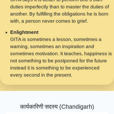
मर गनय न अपरध लडडल शर रध.... Shri
duties imperfectly than to master the duties of
ravinandan shastri ji maharaj.mp3
another. By fulfilling the obligations he is born
मेरे मन हरी का ध्यान लगा - भजन भाव - 2018 -
with, a person never comes to grief.
Rishikesh - Swami Gyananand Ji
Maharaj.mp3
Enlightment
GITA is sometimes a lesson, sometimes a
यह हसरत तलब ह नकज कमर Yahi Hasraten
warning, sometimes an inspiration and
Talab Hai Bhav Pravah #bhajan.mp3
sometimes motivation. It teaches, happiness is
लडल ज बल ल क ज न लग Sadhvi Purnima Ji
not something to be postponed for the future
7.9.2021 जवल नगर दलल #बसर.mp3
instead it is something to be experienced
every second in the present.
सख भ मझ पयर ह दख भ मझ पयर ह!छड म कस दत
दन ह तमहर ह!.mp3
सपरहट भजन 2021 - तर अखय ह जद भर बहर ज म
कब स खड 1.1.2021 !! दलल #बसर.mp3
कार्यकारिणी सदस्य (Chandigarh)
सपरहट शयम भजन - जय जय शयम जय जय शयम
जय जय शर वनदवन धम !! Jai Jai Shyama !! बज