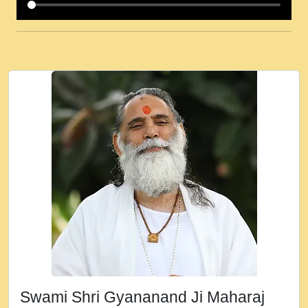
कई पकड क मर हथ र मह वदवन पहच दय! मह जन
उनक पस र मह वदवन पहच दय!.mp3
कषण क दवन जरर सन - O Kanha Abto Murli
Ki - Krishna Bhajan - New Bhajan 2020
#Ishwar Bhakti.mp3
जब से गीता ज्ञान पाया मैं बड़ी मस्ती में हूँ । 2018 -
Rishikesh - Ratan Ji Rasik.mp3
तन हल दल द सनव मड उतत सर रख क, नल रव त
गल लग जव त सर उतत हथ रख द!.mp3
तू कर प्रीतम से प्रीत, यूहीं दिन बीतते जाते हैं ।
2018 - Rishikesh - Swami Gyananand Ji
Maharaj.mp3
न म गवद गपल गद फर, पयर महन न रझद फर! shri
ravinandan shastri ji maharaj.mp3
Swami Shri Gyananand Ji Maharaj