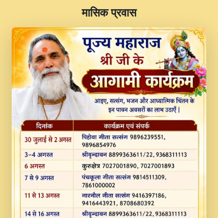
​मासिक प्रवास
JINU SATGURU AAP BULAVE by Rasik
Pawan ji 20-11-19 Sankirtan At VEER JI
PRABHU KUTEER CHANNEL.mp3
Kina Sohna Tera Bhawan Sajaya Mata
Vaishno Devi Aarti Mata Rani Bhajan By
Lakhwinder Wadali Ji.mp3
MERE MANN VICH KANTH KALER
NEW PUNAJBI DEVOTIONAL SONG 2017
FULL VIDEO HD.mp3
Na To Roop Hai Bindu Ji Maharaj Pad - A
Divine Bhajan by Shri Indresh Ji
#BhaktiPath.mp3
Radha Rani Ki Kirpa Best Devotional
Song By Chitra Vichitra.mp3