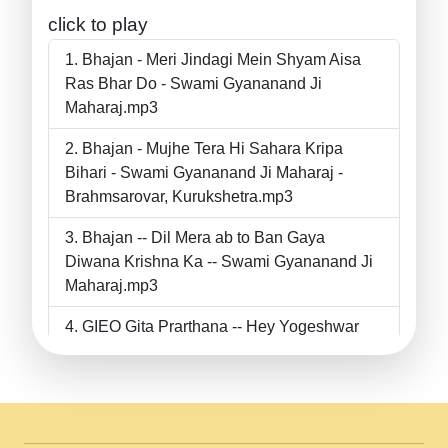
click to play
Bhajan - Meri Jindagi Mein Shyam Aisa
Ras Bhar Do - Swami Gyananand Ji
Maharaj.mp3
Bhajan - Mujhe Tera Hi Sahara Kripa
Bihari - Swami Gyananand Ji Maharaj -
Brahmsarovar, Kurukshetra.mp3
Bhajan -- Dil Mera ab to Ban Gaya
Diwana Krishna Ka -- Swami Gyananand Ji
Maharaj.mp3
GIEO Gita Prarthana -- Hey Yogeshwar
Hey Parmeshwar -- Shanti Sadbhav
Prarthana --.mp3
II Bhajan II Tu Chahiye Tera Pyar Chahiye
II Swami Gyananand Ji Maharaj.mp3