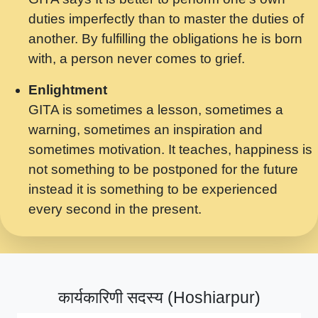
मर गनय न अपरध लडडल शर रध.... Shri
duties imperfectly than to master the duties of
ravinandan shastri ji maharaj.mp3
another. By fulfilling the obligations he is born
मेरे मन हरी का ध्यान लगा - भजन भाव - 2018 -
with, a person never comes to grief.
Rishikesh - Swami Gyananand Ji
Maharaj.mp3
Enlightment
GITA is sometimes a lesson, sometimes a
यह हसरत तलब ह नकज कमर Yahi Hasraten
warning, sometimes an inspiration and
Talab Hai Bhav Pravah #bhajan.mp3
sometimes motivation. It teaches, happiness is
लडल ज बल ल क ज न लग Sadhvi Purnima Ji
not something to be postponed for the future
7.9.2021 जवल नगर दलल #बसर.mp3
instead it is something to be experienced
every second in the present.
सख भ मझ पयर ह दख भ मझ पयर ह!छड म कस दत
दन ह तमहर ह!.mp3
सपरहट भजन 2021 - तर अखय ह जद भर बहर ज म
कब स खड 1.1.2021 !! दलल #बसर.mp3
कार्यकारिणी सदस्य (Hoshiarpur)
सपरहट शयम भजन - जय जय शयम जय जय शयम
जय जय शर वनदवन धम !! Jai Jai Shyama !! बज