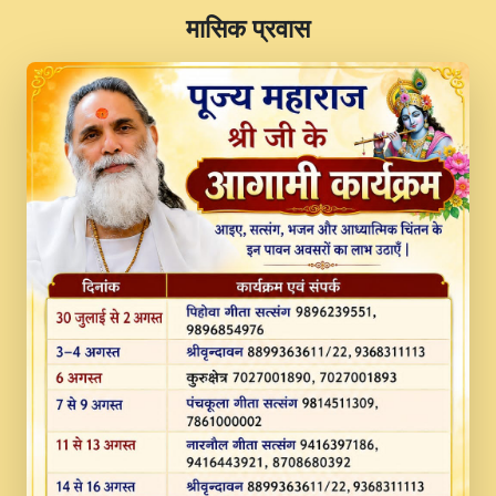
​मासिक प्रवास
JINU SATGURU AAP BULAVE by Rasik
Pawan ji 20-11-19 Sankirtan At VEER JI
PRABHU KUTEER CHANNEL.mp3
Kina Sohna Tera Bhawan Sajaya Mata
Vaishno Devi Aarti Mata Rani Bhajan By
Lakhwinder Wadali Ji.mp3
MERE MANN VICH KANTH KALER
NEW PUNAJBI DEVOTIONAL SONG 2017
FULL VIDEO HD.mp3
Na To Roop Hai Bindu Ji Maharaj Pad - A
Divine Bhajan by Shri Indresh Ji
#BhaktiPath.mp3
Radha Rani Ki Kirpa Best Devotional
Song By Chitra Vichitra.mp3