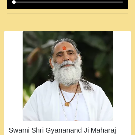
कई पकड क मर हथ र मह वदवन पहच दय! मह जन
उनक पस र मह वदवन पहच दय!.mp3
कषण क दवन जरर सन - O Kanha Abto Murli
Ki - Krishna Bhajan - New Bhajan 2020
#Ishwar Bhakti.mp3
जब से गीता ज्ञान पाया मैं बड़ी मस्ती में हूँ । 2018 -
Rishikesh - Ratan Ji Rasik.mp3
तन हल दल द सनव मड उतत सर रख क, नल रव त
गल लग जव त सर उतत हथ रख द!.mp3
तू कर प्रीतम से प्रीत, यूहीं दिन बीतते जाते हैं ।
2018 - Rishikesh - Swami Gyananand Ji
Maharaj.mp3
न म गवद गपल गद फर, पयर महन न रझद फर! shri
ravinandan shastri ji maharaj.mp3
Swami Shri Gyananand Ji Maharaj