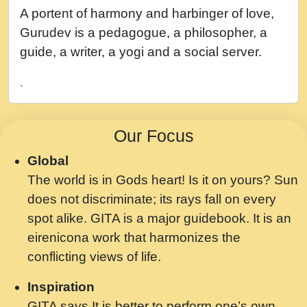
नह भरस रह लडडल... अपन खट करम क !!!! मह दद
A portent of harmony and harbinger of love,
सहर चरण क .....mp3
Gurudev is a pedagogue, a philosopher, a
बगड नसब कसन सवर तर बगर Shri ravinandan
guide, a writer, a yogi and a social server.
shastri ji maharaj.mp3
.
भजन - उठ नींद से अखियां खोल ज़रा.mp3
भजन - चाहे राम हो, चाहे श्याम हो - Bhajan -
Our Focus
Chahe Ram Ho Chahe Shyam Ho.mp3
Global
मझ अपन जवन बनन न आय, रठ हर क मनन न आय
The world is in Gods heart! Is it on yours? Sun
Shri ravinandan shastri ji maharaj.mp3
does not discriminate; its rays fall on every
मन अशांत मंत्र जाप - गीता प्रेरणा -Swami
spot alike. GITA is a major guidebook. It is an
Gyananand Ji Maharaj.mp3
eirenicona work that harmonizes the
मन बध लय परम वल कगन Special Shyam
conflicting views of life.
Bhajan Ram Gopal Shastri Ji
Inspiration
Saawariya.mp3
GITA says It is better to perform one’s own