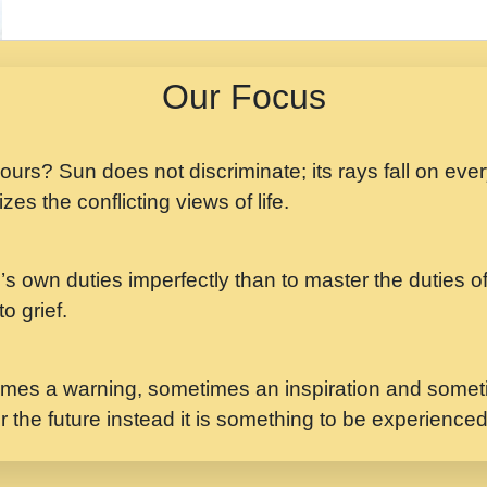
मझ अपन जवन बनन न आय, 
ji maharaj.mp3
Our Focus
मन अशांत मंत्र जाप - गी
मन बध लय परम वल कगन 
Ji Saawariya.mp3
 yours? Sun does not discriminate; its rays fall on eve
zes the conflicting views of life.
मर गनय न अपरध लडडल शर र
maharaj.mp3
’s own duties imperfectly than to master the duties of 
मेरे मन हरी का ध्यान लगा
Gyananand Ji Maharaj.m
o grief.
यह हसरत तलब ह नकज कम
#bhajan.mp3
mes a warning, sometimes an inspiration and someti
r the future instead it is something to be experience
लडल ज बल ल क ज न लग 
#बसर.mp3