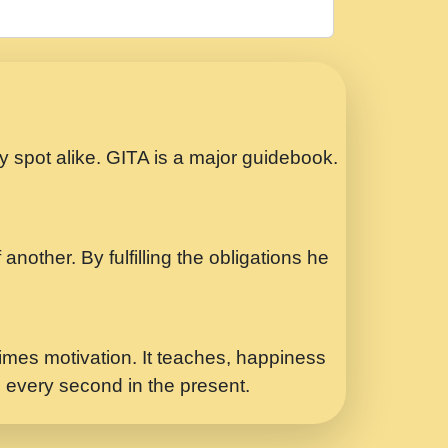
रठ हर क मनन न आय Shri ravinandan shastri
ता प्रेरणा -Swami Gyananand Ji Maharaj.mp3
Special Shyam Bhajan Ram Gopal Shastri
ry spot alike. GITA is a major guidebook.
ध.... Shri ravinandan shastri ji
another. By fulfilling the obligations he
 - भजन भाव - 2018 - Rishikesh - Swami
p3
र Yahi Hasraten Talab Hai Bhav Pravah
mes motivation. It teaches, happiness
d every second in the present.
Sadhvi Purnima Ji 7.9.2021 जवल नगर दलल