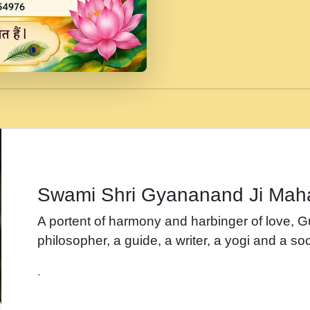
जब से गीता ज्ञान पाया मैं ब
Rasik.mp3
तन हल दल द सनव मड उतत
रख द!.mp3
तू कर प्रीतम से प्रीत, यूह
Gyananand Ji Maharaj.m
न म गवद गपल गद फर, पयर 
maharaj.mp3
Swami Shri Gyananand Ji Mah
नह भरस रह लडडल... अपन 
A portent of harmony and harbinger of love, 
बगड नसब कसन सवर तर बग
philosopher, a guide, a writer, a yogi and a soc
भजन - उठ नींद से अखियां 
.
भजन - चाहे राम हो, चाहे
Shyam Ho.mp3