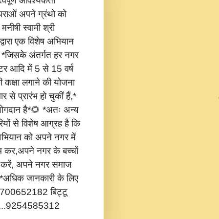
वपूर्ण आवश्यकता
ंपराओं अपने ग्रंथो को
 मनीषी स्वामी श्री
 द्वारा एक विशेष अभियान
,* *जिसके अंतर्गत हर नगर
टर आदि में 5 से 15 वर्ष
की कक्षा लगाने की योजना
 से प्रारंभ हो चुकीं हैं,*
 योगदान है*🌻 *अतः अन्य
यों से विशेष आग्रह है कि
भियान को अपने नगर में
ंभ कर,अपने नगर के बच्चों
ोग करें, अपने नगर समाज
*🔔 *अधिक जानकारी के लिए
...8700652182 बिट्टू
.....9254585312