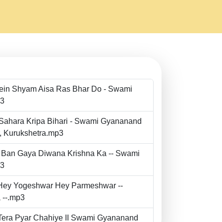
Mein Shyam Aisa Ras Bhar Do - Swami
p3
 Sahara Kripa Bihari - Swami Gyananand
r, Kurukshetra.mp3
to Ban Gaya Diwana Krishna Ka -- Swami
p3
- Hey Yogeshwar Hey Parmeshwar --
 --.mp3
e Tera Pyar Chahiye II Swami Gyananand