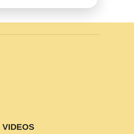
AVE by Rasik Pawan ji 20-11-19
 PRABHU KUTEER CHANNEL.mp3
n Sajaya Mata Vaishno Devi Aarti Mata
r Wadali Ji.mp3
NTH KALER NEW PUNAJBI
 FULL VIDEO HD.mp3
i Maharaj Pad - A Divine Bhajan by Shri
p3
est Devotional Song By Chitra
aksh (शर कषण कप कटकष- परम पजय गत मनष ज
VIDEOS
aawariya Latest Shyam Bhajan Ram Gopal