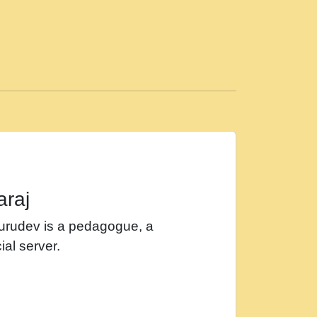
ड़ी मस्ती में हूँ । 2018 - Rishikesh - Ratan Ji
 सर रख क, नल रव त गल लग जव त सर उतत हथ
ीं दिन बीतते जाते हैं । 2018 - Rishikesh - Swami
p3
महन न रझद फर! shri ravinandan shastri ji
araj
खट करम क !!!! मह दद सहर चरण क .....mp3
Gurudev is a pedagogue, a
र Shri ravinandan shastri ji maharaj.mp3
ial server.
खोल ज़रा.mp3
 श्याम हो - Bhajan - Chahe Ram Ho Chahe