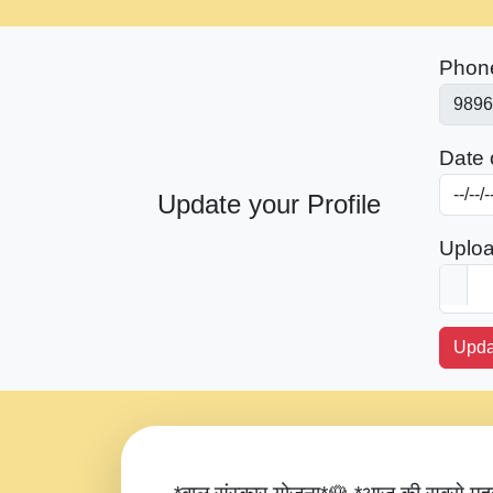
Phon
Date o
Update your Profile
Uploa
Upda