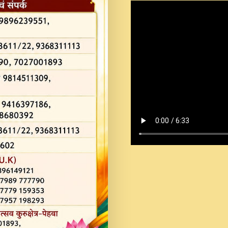
Shastri Ji Saawariya.mp3
Teri Chaukhat Pe.mp3
Teri Sharan Mein Aak
Sankirtan.mp3
अगर दन कशर ज मझ इतन द
#बसर.mp3
अब त आकर बह पकड ल वरन
SATGURU MUSIC !.mp3
ऐहन अखय च महन बस रखय 
कई पकड क मर हथ र मह व
दय!.mp3
कषण क दवन जरर सन - O K
New Bhajan 2020 #Ishwar