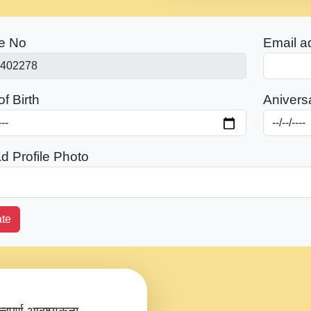
e No
Email a
f Birth
Anivers
d Profile Photo
te