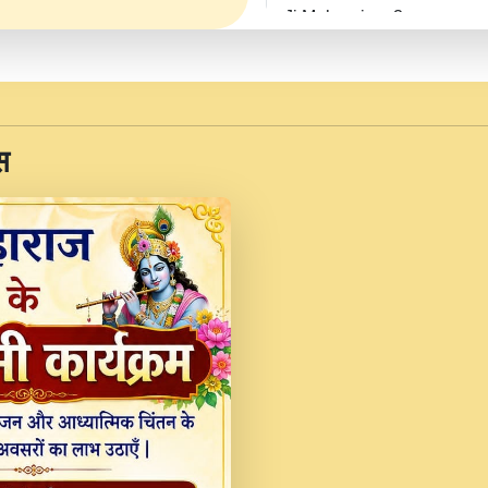
Ji Maharaj.mp3
JINU SATGURU AAP BUL
Sankirtan At VEER JI
Kina Sohna Tera Bhawa
स
Rani Bhajan By Lakhwinde
MERE MANN VICH KA
DEVOTIONAL SONG 2017
Na To Roop Hai Bindu J
Indresh Ji #BhaktiPath.m
Radha Rani Ki Kirpa B
Vichitra.mp3
Shri Krishan Kripakat
महरज ).mp3
Teri Bholi Si Surat S