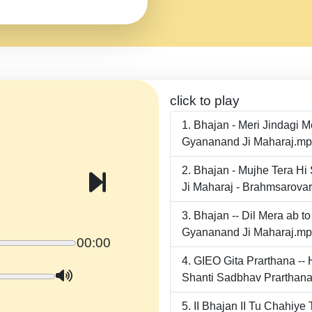
click to play
Bhajan - Meri Jindagi 
Gyananand Ji Maharaj.m
Bhajan - Mujhe Tera Hi
Ji Maharaj - Brahmsarova
Bhajan -- Dil Mera ab 
Gyananand Ji Maharaj.m
00:00
GIEO Gita Prarthana -
Shanti Sadbhav Prarthana
II Bhajan II Tu Chahiy