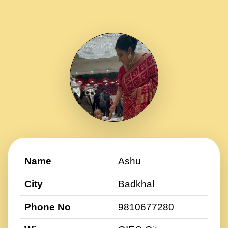
Name
Ashu
City
Badkhal
Phone No
9810677280