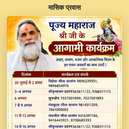
​मासिक प्रवास
JINU SATGURU AAP BULAVE by Rasik
Pawan ji 20-11-19 Sankirtan At VEER JI
PRABHU KUTEER CHANNEL.mp3
Kina Sohna Tera Bhawan Sajaya Mata
Vaishno Devi Aarti Mata Rani Bhajan By
Lakhwinder Wadali Ji.mp3
MERE MANN VICH KANTH KALER
NEW PUNAJBI DEVOTIONAL SONG 2017
FULL VIDEO HD.mp3
Na To Roop Hai Bindu Ji Maharaj Pad - A
Divine Bhajan by Shri Indresh Ji
#BhaktiPath.mp3
Radha Rani Ki Kirpa Best Devotional
Song By Chitra Vichitra.mp3