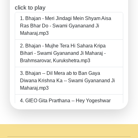
click to play
Bhajan - Meri Jindagi Mein Shyam Aisa
Ras Bhar Do - Swami Gyananand Ji
Maharaj.mp3
Bhajan - Mujhe Tera Hi Sahara Kripa
Bihari - Swami Gyananand Ji Maharaj -
Brahmsarovar, Kurukshetra.mp3
Bhajan -- Dil Mera ab to Ban Gaya
Diwana Krishna Ka -- Swami Gyananand Ji
Maharaj.mp3
GIEO Gita Prarthana -- Hey Yogeshwar
Hey Parmeshwar -- Shanti Sadbhav
Prarthana --.mp3
II Bhajan II Tu Chahiye Tera Pyar Chahiye
II Swami Gyananand Ji Maharaj.mp3