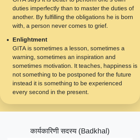
मर गनय न अपरध लडडल शर रध.... Shri
duties imperfectly than to master the duties of
ravinandan shastri ji maharaj.mp3
another. By fulfilling the obligations he is born
मेरे मन हरी का ध्यान लगा - भजन भाव - 2018 -
with, a person never comes to grief.
Rishikesh - Swami Gyananand Ji
Maharaj.mp3
Enlightment
GITA is sometimes a lesson, sometimes a
यह हसरत तलब ह नकज कमर Yahi Hasraten
warning, sometimes an inspiration and
Talab Hai Bhav Pravah #bhajan.mp3
sometimes motivation. It teaches, happiness is
लडल ज बल ल क ज न लग Sadhvi Purnima Ji
not something to be postponed for the future
7.9.2021 जवल नगर दलल #बसर.mp3
instead it is something to be experienced
every second in the present.
सख भ मझ पयर ह दख भ मझ पयर ह!छड म कस दत
दन ह तमहर ह!.mp3
सपरहट भजन 2021 - तर अखय ह जद भर बहर ज म
कब स खड 1.1.2021 !! दलल #बसर.mp3
कार्यकारिणी सदस्य (Badkhal)
सपरहट शयम भजन - जय जय शयम जय जय शयम
जय जय शर वनदवन धम !! Jai Jai Shyama !! बज