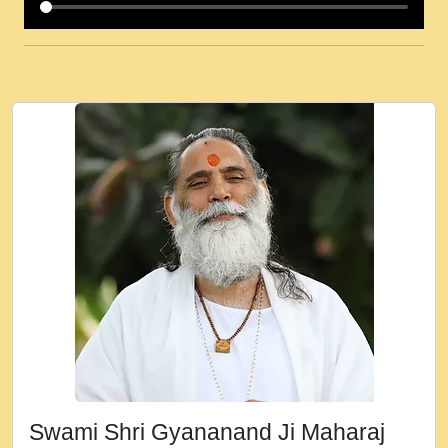
कई पकड क मर हथ र मह वदवन पहच दय! मह जन
उनक पस र मह वदवन पहच दय!.mp3
कषण क दवन जरर सन - O Kanha Abto Murli
Ki - Krishna Bhajan - New Bhajan 2020
#Ishwar Bhakti.mp3
जब से गीता ज्ञान पाया मैं बड़ी मस्ती में हूँ । 2018 -
Rishikesh - Ratan Ji Rasik.mp3
तन हल दल द सनव मड उतत सर रख क, नल रव त
गल लग जव त सर उतत हथ रख द!.mp3
तू कर प्रीतम से प्रीत, यूहीं दिन बीतते जाते हैं ।
2018 - Rishikesh - Swami Gyananand Ji
Maharaj.mp3
न म गवद गपल गद फर, पयर महन न रझद फर! shri
ravinandan shastri ji maharaj.mp3
Swami Shri Gyananand Ji Maharaj