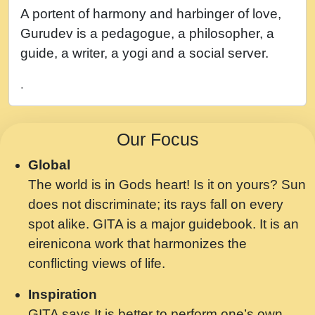
नह भरस रह लडडल... अपन खट करम क !!!! मह दद
A portent of harmony and harbinger of love,
सहर चरण क .....mp3
Gurudev is a pedagogue, a philosopher, a
बगड नसब कसन सवर तर बगर Shri ravinandan
guide, a writer, a yogi and a social server.
shastri ji maharaj.mp3
.
भजन - उठ नींद से अखियां खोल ज़रा.mp3
भजन - चाहे राम हो, चाहे श्याम हो - Bhajan -
Our Focus
Chahe Ram Ho Chahe Shyam Ho.mp3
Global
मझ अपन जवन बनन न आय, रठ हर क मनन न आय
The world is in Gods heart! Is it on yours? Sun
Shri ravinandan shastri ji maharaj.mp3
does not discriminate; its rays fall on every
मन अशांत मंत्र जाप - गीता प्रेरणा -Swami
spot alike. GITA is a major guidebook. It is an
Gyananand Ji Maharaj.mp3
eirenicona work that harmonizes the
मन बध लय परम वल कगन Special Shyam
conflicting views of life.
Bhajan Ram Gopal Shastri Ji
Inspiration
Saawariya.mp3
GITA says It is better to perform one’s own