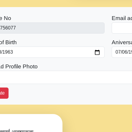
e No
Email a
f Birth
Anivers
d Profile Photo
te