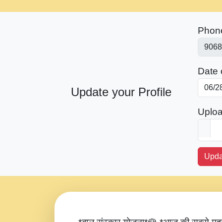
Phon
Date o
Update your Profile
Uploa
Upda