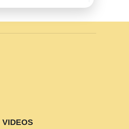
AVE by Rasik Pawan ji 20-11-19
 PRABHU KUTEER CHANNEL.mp3
n Sajaya Mata Vaishno Devi Aarti Mata
r Wadali Ji.mp3
NTH KALER NEW PUNAJBI
 FULL VIDEO HD.mp3
i Maharaj Pad - A Divine Bhajan by Shri
p3
est Devotional Song By Chitra
aksh (शर कषण कप कटकष- परम पजय गत मनष ज
VIDEOS
aawariya Latest Shyam Bhajan Ram Gopal