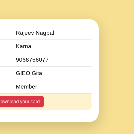
Rajeev Nagpal
Karnal
9068756077
GIEO Gita
Member
ownload your card