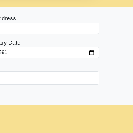
ddress
ary Date