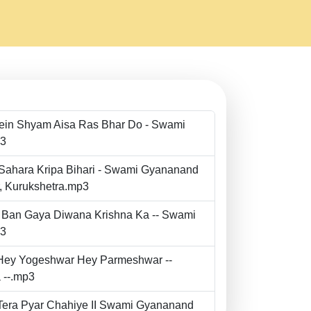
Mein Shyam Aisa Ras Bhar Do - Swami
p3
 Sahara Kripa Bihari - Swami Gyananand
r, Kurukshetra.mp3
to Ban Gaya Diwana Krishna Ka -- Swami
p3
- Hey Yogeshwar Hey Parmeshwar --
 --.mp3
e Tera Pyar Chahiye II Swami Gyananand