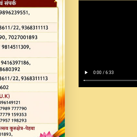
Shastri Ji Saawariya.mp3
Teri Chaukhat Pe.mp3
Teri Sharan Mein Aak
Sankirtan.mp3
अगर दन कशर ज मझ इतन द
#बसर.mp3
अब त आकर बह पकड ल वरन
SATGURU MUSIC !.mp3
ऐहन अखय च महन बस रखय 
कई पकड क मर हथ र मह व
दय!.mp3
कषण क दवन जरर सन - O K
New Bhajan 2020 #Ishwar