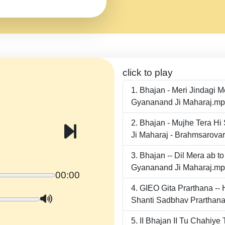
click to play
Bhajan - Meri Jindagi 
Gyananand Ji Maharaj.m
Bhajan - Mujhe Tera Hi
Ji Maharaj - Brahmsarova
Bhajan -- Dil Mera ab 
Gyananand Ji Maharaj.m
00:00
GIEO Gita Prarthana -
Shanti Sadbhav Prarthana
II Bhajan II Tu Chahiy