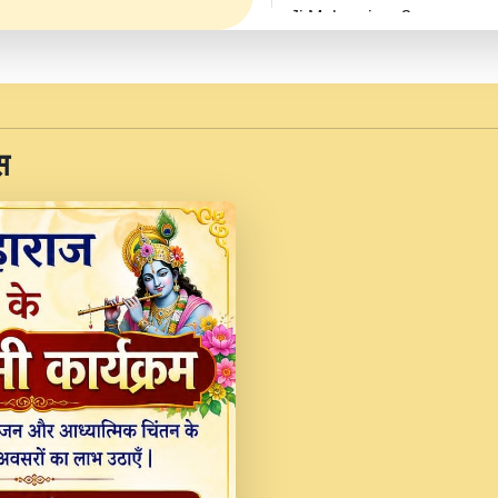
Ji Maharaj.mp3
JINU SATGURU AAP BUL
Sankirtan At VEER JI
Kina Sohna Tera Bhawa
स
Rani Bhajan By Lakhwinde
MERE MANN VICH KA
DEVOTIONAL SONG 2017
Na To Roop Hai Bindu J
Indresh Ji #BhaktiPath.m
Radha Rani Ki Kirpa B
Vichitra.mp3
Shri Krishan Kripakat
महरज ).mp3
Teri Bholi Si Surat S