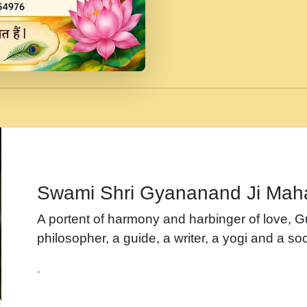
जब से गीता ज्ञान पाया मैं ब
Rasik.mp3
तन हल दल द सनव मड उतत
रख द!.mp3
तू कर प्रीतम से प्रीत, यूह
Gyananand Ji Maharaj.m
न म गवद गपल गद फर, पयर 
maharaj.mp3
Swami Shri Gyananand Ji Mah
नह भरस रह लडडल... अपन 
A portent of harmony and harbinger of love, 
बगड नसब कसन सवर तर बग
philosopher, a guide, a writer, a yogi and a soc
भजन - उठ नींद से अखियां 
.
भजन - चाहे राम हो, चाहे
Shyam Ho.mp3