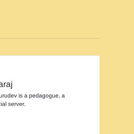
ड़ी मस्ती में हूँ । 2018 - Rishikesh - Ratan Ji
 सर रख क, नल रव त गल लग जव त सर उतत हथ
ीं दिन बीतते जाते हैं । 2018 - Rishikesh - Swami
p3
महन न रझद फर! shri ravinandan shastri ji
araj
खट करम क !!!! मह दद सहर चरण क .....mp3
Gurudev is a pedagogue, a
र Shri ravinandan shastri ji maharaj.mp3
ial server.
खोल ज़रा.mp3
 श्याम हो - Bhajan - Chahe Ram Ho Chahe