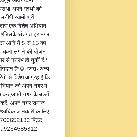
वपूर्ण आवश्यकता
ंपराओं अपने ग्रंथो को
 मनीषी स्वामी श्री
 द्वारा एक विशेष अभियान
,* *जिसके अंतर्गत हर नगर
टर आदि में 5 से 15 वर्ष
की कक्षा लगाने की योजना
 से प्रारंभ हो चुकीं हैं,*
 योगदान है*🌻 *अतः अन्य
यों से विशेष आग्रह है कि
भियान को अपने नगर में
ंभ कर,अपने नगर के बच्चों
ोग करें, अपने नगर समाज
*🔔 *अधिक जानकारी के लिए
...8700652182 बिट्टू
.....9254585312