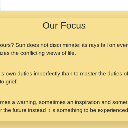
मझ अपन जवन बनन न आय, 
ji maharaj.mp3
Our Focus
मन अशांत मंत्र जाप - गी
मन बध लय परम वल कगन 
Ji Saawariya.mp3
 yours? Sun does not discriminate; its rays fall on eve
zes the conflicting views of life.
मर गनय न अपरध लडडल शर र
maharaj.mp3
’s own duties imperfectly than to master the duties of 
मेरे मन हरी का ध्यान लगा
Gyananand Ji Maharaj.m
o grief.
यह हसरत तलब ह नकज कम
#bhajan.mp3
mes a warning, sometimes an inspiration and someti
r the future instead it is something to be experience
लडल ज बल ल क ज न लग 
#बसर.mp3