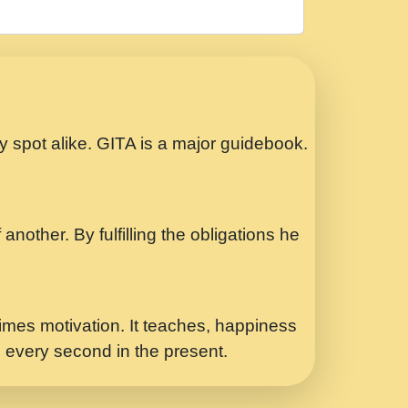
रठ हर क मनन न आय Shri ravinandan shastri
ता प्रेरणा -Swami Gyananand Ji Maharaj.mp3
Special Shyam Bhajan Ram Gopal Shastri
ry spot alike. GITA is a major guidebook.
ध.... Shri ravinandan shastri ji
another. By fulfilling the obligations he
 - भजन भाव - 2018 - Rishikesh - Swami
p3
र Yahi Hasraten Talab Hai Bhav Pravah
mes motivation. It teaches, happiness
d every second in the present.
Sadhvi Purnima Ji 7.9.2021 जवल नगर दलल