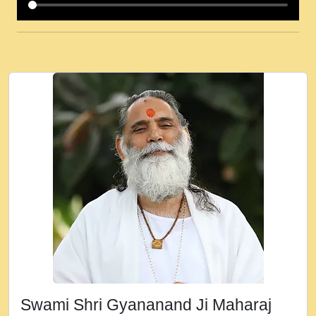
कई पकड क मर हथ र मह वदवन पहच दय! मह जन
उनक पस र मह वदवन पहच दय!.mp3
कषण क दवन जरर सन - O Kanha Abto Murli
Ki - Krishna Bhajan - New Bhajan 2020
#Ishwar Bhakti.mp3
जब से गीता ज्ञान पाया मैं बड़ी मस्ती में हूँ । 2018 -
Rishikesh - Ratan Ji Rasik.mp3
तन हल दल द सनव मड उतत सर रख क, नल रव त
गल लग जव त सर उतत हथ रख द!.mp3
तू कर प्रीतम से प्रीत, यूहीं दिन बीतते जाते हैं ।
2018 - Rishikesh - Swami Gyananand Ji
Maharaj.mp3
न म गवद गपल गद फर, पयर महन न रझद फर! shri
ravinandan shastri ji maharaj.mp3
Swami Shri Gyananand Ji Maharaj