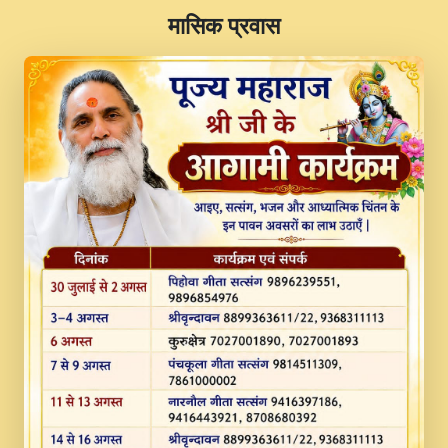
​मासिक प्रवास
JINU SATGURU AAP BULAVE by Rasik
Pawan ji 20-11-19 Sankirtan At VEER JI
PRABHU KUTEER CHANNEL.mp3
Kina Sohna Tera Bhawan Sajaya Mata
Vaishno Devi Aarti Mata Rani Bhajan By
Lakhwinder Wadali Ji.mp3
MERE MANN VICH KANTH KALER
NEW PUNAJBI DEVOTIONAL SONG 2017
FULL VIDEO HD.mp3
Na To Roop Hai Bindu Ji Maharaj Pad - A
Divine Bhajan by Shri Indresh Ji
#BhaktiPath.mp3
Radha Rani Ki Kirpa Best Devotional
Song By Chitra Vichitra.mp3