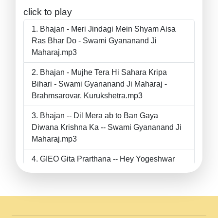
click to play
Bhajan - Meri Jindagi Mein Shyam Aisa
Ras Bhar Do - Swami Gyananand Ji
Maharaj.mp3
Bhajan - Mujhe Tera Hi Sahara Kripa
Bihari - Swami Gyananand Ji Maharaj -
Brahmsarovar, Kurukshetra.mp3
Bhajan -- Dil Mera ab to Ban Gaya
Diwana Krishna Ka -- Swami Gyananand Ji
Maharaj.mp3
GIEO Gita Prarthana -- Hey Yogeshwar
Hey Parmeshwar -- Shanti Sadbhav
Prarthana --.mp3
II Bhajan II Tu Chahiye Tera Pyar Chahiye
II Swami Gyananand Ji Maharaj.mp3