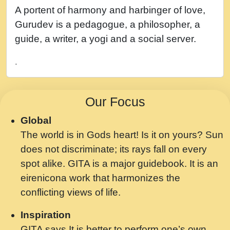
नह भरस रह लडडल... अपन खट करम क !!!! मह दद
A portent of harmony and harbinger of love,
सहर चरण क .....mp3
Gurudev is a pedagogue, a philosopher, a
बगड नसब कसन सवर तर बगर Shri ravinandan
guide, a writer, a yogi and a social server.
shastri ji maharaj.mp3
.
भजन - उठ नींद से अखियां खोल ज़रा.mp3
भजन - चाहे राम हो, चाहे श्याम हो - Bhajan -
Our Focus
Chahe Ram Ho Chahe Shyam Ho.mp3
Global
मझ अपन जवन बनन न आय, रठ हर क मनन न आय
The world is in Gods heart! Is it on yours? Sun
Shri ravinandan shastri ji maharaj.mp3
does not discriminate; its rays fall on every
मन अशांत मंत्र जाप - गीता प्रेरणा -Swami
spot alike. GITA is a major guidebook. It is an
Gyananand Ji Maharaj.mp3
eirenicona work that harmonizes the
मन बध लय परम वल कगन Special Shyam
conflicting views of life.
Bhajan Ram Gopal Shastri Ji
Inspiration
Saawariya.mp3
GITA says It is better to perform one’s own