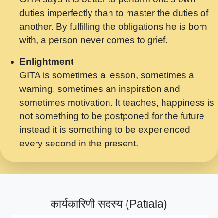
मर गनय न अपरध लडडल शर रध.... Shri
duties imperfectly than to master the duties of
ravinandan shastri ji maharaj.mp3
another. By fulfilling the obligations he is born
मेरे मन हरी का ध्यान लगा - भजन भाव - 2018 -
with, a person never comes to grief.
Rishikesh - Swami Gyananand Ji
Maharaj.mp3
Enlightment
GITA is sometimes a lesson, sometimes a
यह हसरत तलब ह नकज कमर Yahi Hasraten
warning, sometimes an inspiration and
Talab Hai Bhav Pravah #bhajan.mp3
sometimes motivation. It teaches, happiness is
लडल ज बल ल क ज न लग Sadhvi Purnima Ji
not something to be postponed for the future
7.9.2021 जवल नगर दलल #बसर.mp3
instead it is something to be experienced
every second in the present.
सख भ मझ पयर ह दख भ मझ पयर ह!छड म कस दत
दन ह तमहर ह!.mp3
सपरहट भजन 2021 - तर अखय ह जद भर बहर ज म
कब स खड 1.1.2021 !! दलल #बसर.mp3
कार्यकारिणी सदस्य (Patiala)
सपरहट शयम भजन - जय जय शयम जय जय शयम
जय जय शर वनदवन धम !! Jai Jai Shyama !! बज