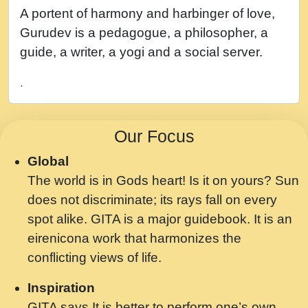
नह भरस रह लडडल... अपन खट करम क !!!! मह दद
A portent of harmony and harbinger of love,
सहर चरण क .....mp3
Gurudev is a pedagogue, a philosopher, a
बगड नसब कसन सवर तर बगर Shri ravinandan
guide, a writer, a yogi and a social server.
shastri ji maharaj.mp3
.
भजन - उठ नींद से अखियां खोल ज़रा.mp3
भजन - चाहे राम हो, चाहे श्याम हो - Bhajan -
Our Focus
Chahe Ram Ho Chahe Shyam Ho.mp3
Global
मझ अपन जवन बनन न आय, रठ हर क मनन न आय
The world is in Gods heart! Is it on yours? Sun
Shri ravinandan shastri ji maharaj.mp3
does not discriminate; its rays fall on every
मन अशांत मंत्र जाप - गीता प्रेरणा -Swami
spot alike. GITA is a major guidebook. It is an
Gyananand Ji Maharaj.mp3
eirenicona work that harmonizes the
मन बध लय परम वल कगन Special Shyam
conflicting views of life.
Bhajan Ram Gopal Shastri Ji
Inspiration
Saawariya.mp3
GITA says It is better to perform one’s own