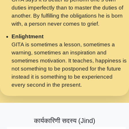
मर गनय न अपरध लडडल शर रध.... Shri
duties imperfectly than to master the duties of
ravinandan shastri ji maharaj.mp3
another. By fulfilling the obligations he is born
मेरे मन हरी का ध्यान लगा - भजन भाव - 2018 -
with, a person never comes to grief.
Rishikesh - Swami Gyananand Ji
Maharaj.mp3
Enlightment
GITA is sometimes a lesson, sometimes a
यह हसरत तलब ह नकज कमर Yahi Hasraten
warning, sometimes an inspiration and
Talab Hai Bhav Pravah #bhajan.mp3
sometimes motivation. It teaches, happiness is
लडल ज बल ल क ज न लग Sadhvi Purnima Ji
not something to be postponed for the future
7.9.2021 जवल नगर दलल #बसर.mp3
instead it is something to be experienced
every second in the present.
सख भ मझ पयर ह दख भ मझ पयर ह!छड म कस दत
दन ह तमहर ह!.mp3
सपरहट भजन 2021 - तर अखय ह जद भर बहर ज म
कब स खड 1.1.2021 !! दलल #बसर.mp3
कार्यकारिणी सदस्य (Jind)
सपरहट शयम भजन - जय जय शयम जय जय शयम
जय जय शर वनदवन धम !! Jai Jai Shyama !! बज