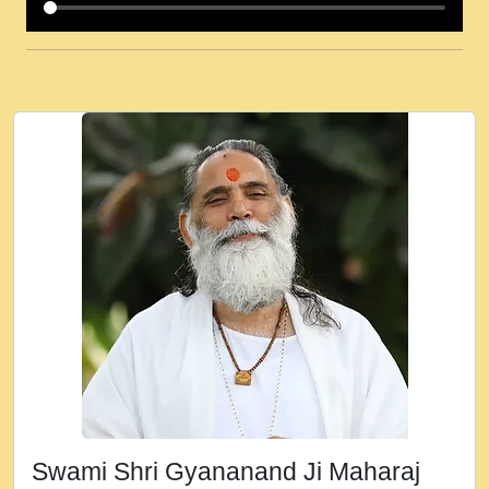
कई पकड क मर हथ र मह वदवन पहच दय! मह जन
उनक पस र मह वदवन पहच दय!.mp3
कषण क दवन जरर सन - O Kanha Abto Murli
Ki - Krishna Bhajan - New Bhajan 2020
#Ishwar Bhakti.mp3
जब से गीता ज्ञान पाया मैं बड़ी मस्ती में हूँ । 2018 -
Rishikesh - Ratan Ji Rasik.mp3
तन हल दल द सनव मड उतत सर रख क, नल रव त
गल लग जव त सर उतत हथ रख द!.mp3
तू कर प्रीतम से प्रीत, यूहीं दिन बीतते जाते हैं ।
2018 - Rishikesh - Swami Gyananand Ji
Maharaj.mp3
न म गवद गपल गद फर, पयर महन न रझद फर! shri
ravinandan shastri ji maharaj.mp3
Swami Shri Gyananand Ji Maharaj