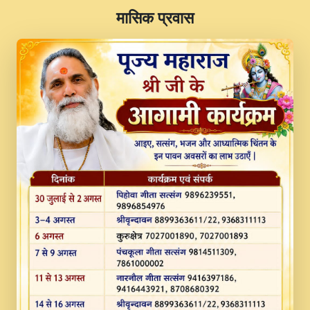
​मासिक प्रवास
JINU SATGURU AAP BULAVE by Rasik
Pawan ji 20-11-19 Sankirtan At VEER JI
PRABHU KUTEER CHANNEL.mp3
Kina Sohna Tera Bhawan Sajaya Mata
Vaishno Devi Aarti Mata Rani Bhajan By
Lakhwinder Wadali Ji.mp3
MERE MANN VICH KANTH KALER
NEW PUNAJBI DEVOTIONAL SONG 2017
FULL VIDEO HD.mp3
Na To Roop Hai Bindu Ji Maharaj Pad - A
Divine Bhajan by Shri Indresh Ji
#BhaktiPath.mp3
Radha Rani Ki Kirpa Best Devotional
Song By Chitra Vichitra.mp3