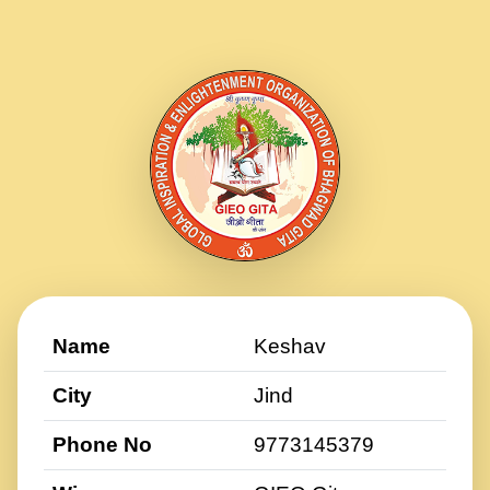
Name
Keshav
City
Jind
Phone No
9773145379