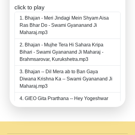
click to play
Bhajan - Meri Jindagi Mein Shyam Aisa
Ras Bhar Do - Swami Gyananand Ji
Maharaj.mp3
Bhajan - Mujhe Tera Hi Sahara Kripa
Bihari - Swami Gyananand Ji Maharaj -
Brahmsarovar, Kurukshetra.mp3
Bhajan -- Dil Mera ab to Ban Gaya
Diwana Krishna Ka -- Swami Gyananand Ji
Maharaj.mp3
GIEO Gita Prarthana -- Hey Yogeshwar
Hey Parmeshwar -- Shanti Sadbhav
Prarthana --.mp3
II Bhajan II Tu Chahiye Tera Pyar Chahiye
II Swami Gyananand Ji Maharaj.mp3