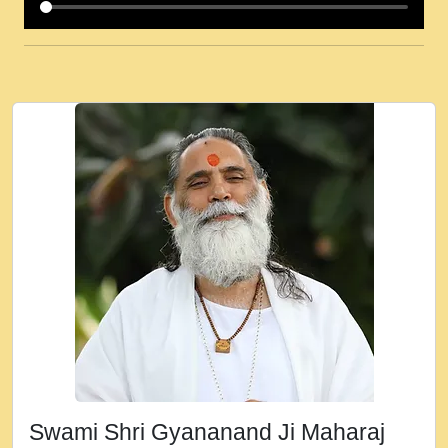
कई पकड क मर हथ र मह वदवन पहच दय! मह जन
उनक पस र मह वदवन पहच दय!.mp3
कषण क दवन जरर सन - O Kanha Abto Murli
Ki - Krishna Bhajan - New Bhajan 2020
#Ishwar Bhakti.mp3
जब से गीता ज्ञान पाया मैं बड़ी मस्ती में हूँ । 2018 -
Rishikesh - Ratan Ji Rasik.mp3
तन हल दल द सनव मड उतत सर रख क, नल रव त
गल लग जव त सर उतत हथ रख द!.mp3
तू कर प्रीतम से प्रीत, यूहीं दिन बीतते जाते हैं ।
2018 - Rishikesh - Swami Gyananand Ji
Maharaj.mp3
न म गवद गपल गद फर, पयर महन न रझद फर! shri
ravinandan shastri ji maharaj.mp3
Swami Shri Gyananand Ji Maharaj