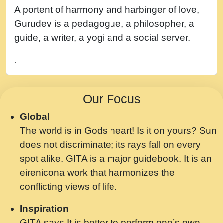
नह भरस रह लडडल... अपन खट करम क !!!! मह दद
A portent of harmony and harbinger of love,
सहर चरण क .....mp3
Gurudev is a pedagogue, a philosopher, a
बगड नसब कसन सवर तर बगर Shri ravinandan
guide, a writer, a yogi and a social server.
shastri ji maharaj.mp3
.
भजन - उठ नींद से अखियां खोल ज़रा.mp3
भजन - चाहे राम हो, चाहे श्याम हो - Bhajan -
Our Focus
Chahe Ram Ho Chahe Shyam Ho.mp3
Global
मझ अपन जवन बनन न आय, रठ हर क मनन न आय
The world is in Gods heart! Is it on yours? Sun
Shri ravinandan shastri ji maharaj.mp3
does not discriminate; its rays fall on every
मन अशांत मंत्र जाप - गीता प्रेरणा -Swami
spot alike. GITA is a major guidebook. It is an
Gyananand Ji Maharaj.mp3
eirenicona work that harmonizes the
मन बध लय परम वल कगन Special Shyam
conflicting views of life.
Bhajan Ram Gopal Shastri Ji
Inspiration
Saawariya.mp3
GITA says It is better to perform one’s own