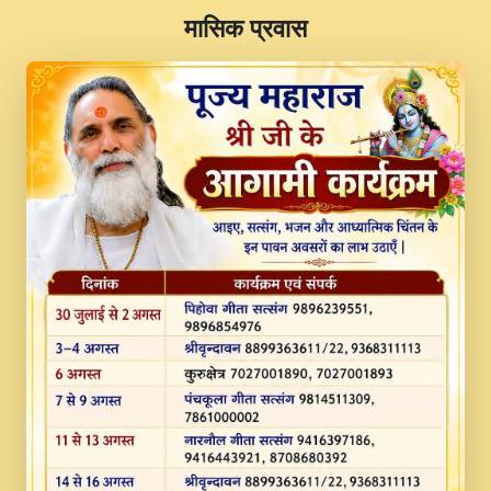
​मासिक प्रवास
JINU SATGURU AAP BULAVE by Rasik
Pawan ji 20-11-19 Sankirtan At VEER JI
PRABHU KUTEER CHANNEL.mp3
Kina Sohna Tera Bhawan Sajaya Mata
Vaishno Devi Aarti Mata Rani Bhajan By
Lakhwinder Wadali Ji.mp3
MERE MANN VICH KANTH KALER
NEW PUNAJBI DEVOTIONAL SONG 2017
FULL VIDEO HD.mp3
Na To Roop Hai Bindu Ji Maharaj Pad - A
Divine Bhajan by Shri Indresh Ji
#BhaktiPath.mp3
Radha Rani Ki Kirpa Best Devotional
Song By Chitra Vichitra.mp3