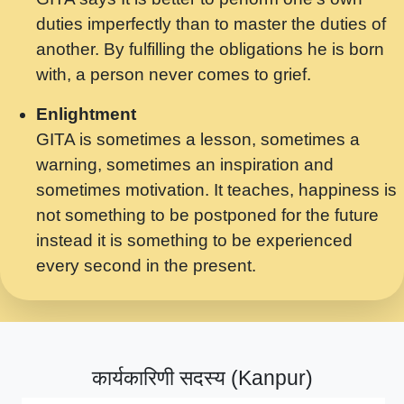
मर गनय न अपरध लडडल शर रध.... Shri
duties imperfectly than to master the duties of
ravinandan shastri ji maharaj.mp3
another. By fulfilling the obligations he is born
मेरे मन हरी का ध्यान लगा - भजन भाव - 2018 -
with, a person never comes to grief.
Rishikesh - Swami Gyananand Ji
Maharaj.mp3
Enlightment
GITA is sometimes a lesson, sometimes a
यह हसरत तलब ह नकज कमर Yahi Hasraten
warning, sometimes an inspiration and
Talab Hai Bhav Pravah #bhajan.mp3
sometimes motivation. It teaches, happiness is
लडल ज बल ल क ज न लग Sadhvi Purnima Ji
not something to be postponed for the future
7.9.2021 जवल नगर दलल #बसर.mp3
instead it is something to be experienced
every second in the present.
सख भ मझ पयर ह दख भ मझ पयर ह!छड म कस दत
दन ह तमहर ह!.mp3
सपरहट भजन 2021 - तर अखय ह जद भर बहर ज म
कब स खड 1.1.2021 !! दलल #बसर.mp3
कार्यकारिणी सदस्य (Kanpur)
सपरहट शयम भजन - जय जय शयम जय जय शयम
जय जय शर वनदवन धम !! Jai Jai Shyama !! बज