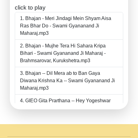
click to play
Bhajan - Meri Jindagi Mein Shyam Aisa
Ras Bhar Do - Swami Gyananand Ji
Maharaj.mp3
Bhajan - Mujhe Tera Hi Sahara Kripa
Bihari - Swami Gyananand Ji Maharaj -
Brahmsarovar, Kurukshetra.mp3
Bhajan -- Dil Mera ab to Ban Gaya
Diwana Krishna Ka -- Swami Gyananand Ji
Maharaj.mp3
GIEO Gita Prarthana -- Hey Yogeshwar
Hey Parmeshwar -- Shanti Sadbhav
Prarthana --.mp3
II Bhajan II Tu Chahiye Tera Pyar Chahiye
II Swami Gyananand Ji Maharaj.mp3