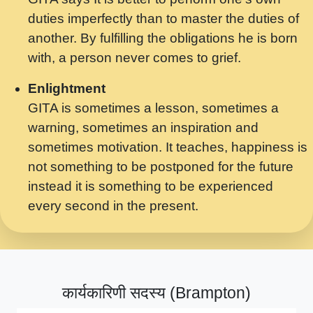
मर गनय न अपरध लडडल शर रध.... Shri
duties imperfectly than to master the duties of
ravinandan shastri ji maharaj.mp3
another. By fulfilling the obligations he is born
मेरे मन हरी का ध्यान लगा - भजन भाव - 2018 -
with, a person never comes to grief.
Rishikesh - Swami Gyananand Ji
Maharaj.mp3
Enlightment
GITA is sometimes a lesson, sometimes a
यह हसरत तलब ह नकज कमर Yahi Hasraten
warning, sometimes an inspiration and
Talab Hai Bhav Pravah #bhajan.mp3
sometimes motivation. It teaches, happiness is
लडल ज बल ल क ज न लग Sadhvi Purnima Ji
not something to be postponed for the future
7.9.2021 जवल नगर दलल #बसर.mp3
instead it is something to be experienced
every second in the present.
सख भ मझ पयर ह दख भ मझ पयर ह!छड म कस दत
दन ह तमहर ह!.mp3
सपरहट भजन 2021 - तर अखय ह जद भर बहर ज म
कब स खड 1.1.2021 !! दलल #बसर.mp3
कार्यकारिणी सदस्य (Brampton)
सपरहट शयम भजन - जय जय शयम जय जय शयम
जय जय शर वनदवन धम !! Jai Jai Shyama !! बज