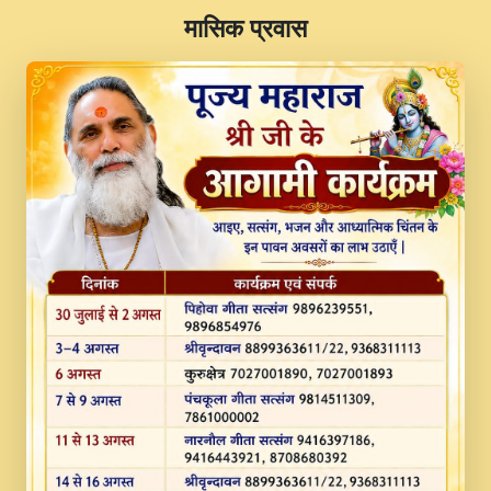
​मासिक प्रवास
JINU SATGURU AAP BULAVE by Rasik
Pawan ji 20-11-19 Sankirtan At VEER JI
PRABHU KUTEER CHANNEL.mp3
Kina Sohna Tera Bhawan Sajaya Mata
Vaishno Devi Aarti Mata Rani Bhajan By
Lakhwinder Wadali Ji.mp3
MERE MANN VICH KANTH KALER
NEW PUNAJBI DEVOTIONAL SONG 2017
FULL VIDEO HD.mp3
Na To Roop Hai Bindu Ji Maharaj Pad - A
Divine Bhajan by Shri Indresh Ji
#BhaktiPath.mp3
Radha Rani Ki Kirpa Best Devotional
Song By Chitra Vichitra.mp3