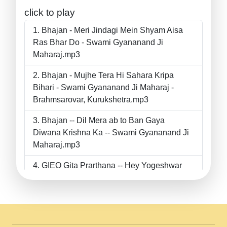
click to play
Bhajan - Meri Jindagi Mein Shyam Aisa
Ras Bhar Do - Swami Gyananand Ji
Maharaj.mp3
Bhajan - Mujhe Tera Hi Sahara Kripa
Bihari - Swami Gyananand Ji Maharaj -
Brahmsarovar, Kurukshetra.mp3
Bhajan -- Dil Mera ab to Ban Gaya
Diwana Krishna Ka -- Swami Gyananand Ji
Maharaj.mp3
GIEO Gita Prarthana -- Hey Yogeshwar
Hey Parmeshwar -- Shanti Sadbhav
Prarthana --.mp3
II Bhajan II Tu Chahiye Tera Pyar Chahiye
II Swami Gyananand Ji Maharaj.mp3