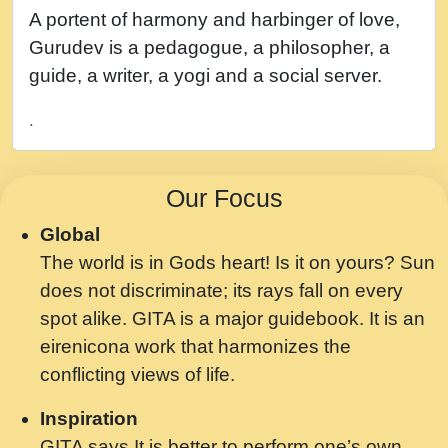
नह भरस रह लडडल... अपन खट करम क !!!! मह दद
A portent of harmony and harbinger of love,
सहर चरण क .....mp3
Gurudev is a pedagogue, a philosopher, a
बगड नसब कसन सवर तर बगर Shri ravinandan
guide, a writer, a yogi and a social server.
shastri ji maharaj.mp3
.
भजन - उठ नींद से अखियां खोल ज़रा.mp3
भजन - चाहे राम हो, चाहे श्याम हो - Bhajan -
Our Focus
Chahe Ram Ho Chahe Shyam Ho.mp3
Global
मझ अपन जवन बनन न आय, रठ हर क मनन न आय
The world is in Gods heart! Is it on yours? Sun
Shri ravinandan shastri ji maharaj.mp3
does not discriminate; its rays fall on every
मन अशांत मंत्र जाप - गीता प्रेरणा -Swami
spot alike. GITA is a major guidebook. It is an
Gyananand Ji Maharaj.mp3
eirenicona work that harmonizes the
मन बध लय परम वल कगन Special Shyam
conflicting views of life.
Bhajan Ram Gopal Shastri Ji
Inspiration
Saawariya.mp3
GITA says It is better to perform one’s own