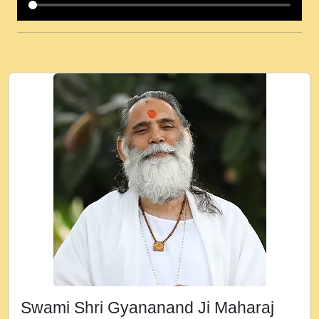
कई पकड क मर हथ र मह वदवन पहच दय! मह जन
उनक पस र मह वदवन पहच दय!.mp3
कषण क दवन जरर सन - O Kanha Abto Murli
Ki - Krishna Bhajan - New Bhajan 2020
#Ishwar Bhakti.mp3
जब से गीता ज्ञान पाया मैं बड़ी मस्ती में हूँ । 2018 -
Rishikesh - Ratan Ji Rasik.mp3
तन हल दल द सनव मड उतत सर रख क, नल रव त
गल लग जव त सर उतत हथ रख द!.mp3
तू कर प्रीतम से प्रीत, यूहीं दिन बीतते जाते हैं ।
2018 - Rishikesh - Swami Gyananand Ji
Maharaj.mp3
न म गवद गपल गद फर, पयर महन न रझद फर! shri
ravinandan shastri ji maharaj.mp3
Swami Shri Gyananand Ji Maharaj