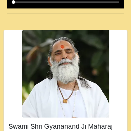
कई पकड क मर हथ र मह वदवन पहच दय! मह जन
उनक पस र मह वदवन पहच दय!.mp3
कषण क दवन जरर सन - O Kanha Abto Murli
Ki - Krishna Bhajan - New Bhajan 2020
#Ishwar Bhakti.mp3
जब से गीता ज्ञान पाया मैं बड़ी मस्ती में हूँ । 2018 -
Rishikesh - Ratan Ji Rasik.mp3
तन हल दल द सनव मड उतत सर रख क, नल रव त
गल लग जव त सर उतत हथ रख द!.mp3
तू कर प्रीतम से प्रीत, यूहीं दिन बीतते जाते हैं ।
2018 - Rishikesh - Swami Gyananand Ji
Maharaj.mp3
न म गवद गपल गद फर, पयर महन न रझद फर! shri
ravinandan shastri ji maharaj.mp3
Swami Shri Gyananand Ji Maharaj