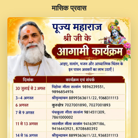
​मासिक प्रवास
JINU SATGURU AAP BULAVE by Rasik
Pawan ji 20-11-19 Sankirtan At VEER JI
PRABHU KUTEER CHANNEL.mp3
Kina Sohna Tera Bhawan Sajaya Mata
Vaishno Devi Aarti Mata Rani Bhajan By
Lakhwinder Wadali Ji.mp3
MERE MANN VICH KANTH KALER
NEW PUNAJBI DEVOTIONAL SONG 2017
FULL VIDEO HD.mp3
Na To Roop Hai Bindu Ji Maharaj Pad - A
Divine Bhajan by Shri Indresh Ji
#BhaktiPath.mp3
Radha Rani Ki Kirpa Best Devotional
Song By Chitra Vichitra.mp3