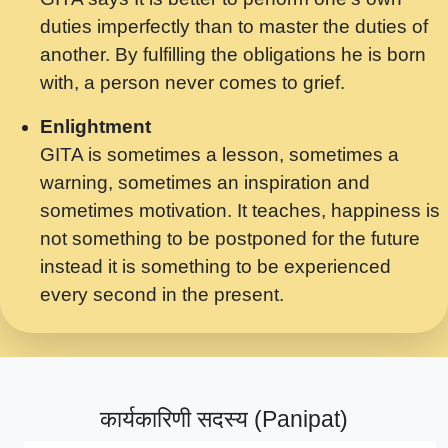
मर गनय न अपरध लडडल शर रध.... Shri
duties imperfectly than to master the duties of
ravinandan shastri ji maharaj.mp3
another. By fulfilling the obligations he is born
मेरे मन हरी का ध्यान लगा - भजन भाव - 2018 -
with, a person never comes to grief.
Rishikesh - Swami Gyananand Ji
Maharaj.mp3
Enlightment
GITA is sometimes a lesson, sometimes a
यह हसरत तलब ह नकज कमर Yahi Hasraten
warning, sometimes an inspiration and
Talab Hai Bhav Pravah #bhajan.mp3
sometimes motivation. It teaches, happiness is
लडल ज बल ल क ज न लग Sadhvi Purnima Ji
not something to be postponed for the future
7.9.2021 जवल नगर दलल #बसर.mp3
instead it is something to be experienced
every second in the present.
सख भ मझ पयर ह दख भ मझ पयर ह!छड म कस दत
दन ह तमहर ह!.mp3
सपरहट भजन 2021 - तर अखय ह जद भर बहर ज म
कब स खड 1.1.2021 !! दलल #बसर.mp3
कार्यकारिणी सदस्य (Panipat)
सपरहट शयम भजन - जय जय शयम जय जय शयम
जय जय शर वनदवन धम !! Jai Jai Shyama !! बज