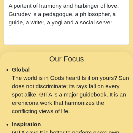
नह भरस रह लडडल... अपन खट करम क !!!! मह दद
A portent of harmony and harbinger of love,
सहर चरण क .....mp3
Gurudev is a pedagogue, a philosopher, a
बगड नसब कसन सवर तर बगर Shri ravinandan
guide, a writer, a yogi and a social server.
shastri ji maharaj.mp3
.
भजन - उठ नींद से अखियां खोल ज़रा.mp3
भजन - चाहे राम हो, चाहे श्याम हो - Bhajan -
Our Focus
Chahe Ram Ho Chahe Shyam Ho.mp3
Global
मझ अपन जवन बनन न आय, रठ हर क मनन न आय
The world is in Gods heart! Is it on yours? Sun
Shri ravinandan shastri ji maharaj.mp3
does not discriminate; its rays fall on every
मन अशांत मंत्र जाप - गीता प्रेरणा -Swami
spot alike. GITA is a major guidebook. It is an
Gyananand Ji Maharaj.mp3
eirenicona work that harmonizes the
मन बध लय परम वल कगन Special Shyam
conflicting views of life.
Bhajan Ram Gopal Shastri Ji
Inspiration
Saawariya.mp3
GITA says It is better to perform one’s own