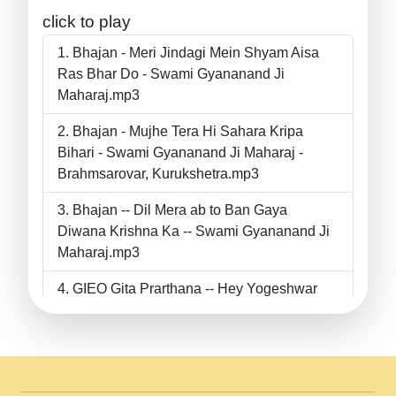
click to play
Bhajan - Meri Jindagi Mein Shyam Aisa
Ras Bhar Do - Swami Gyananand Ji
Maharaj.mp3
Bhajan - Mujhe Tera Hi Sahara Kripa
Bihari - Swami Gyananand Ji Maharaj -
Brahmsarovar, Kurukshetra.mp3
Bhajan -- Dil Mera ab to Ban Gaya
Diwana Krishna Ka -- Swami Gyananand Ji
Maharaj.mp3
GIEO Gita Prarthana -- Hey Yogeshwar
Hey Parmeshwar -- Shanti Sadbhav
Prarthana --.mp3
II Bhajan II Tu Chahiye Tera Pyar Chahiye
II Swami Gyananand Ji Maharaj.mp3