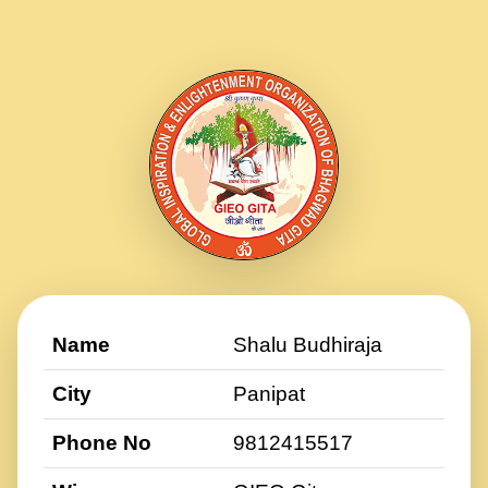
Name
Shalu Budhiraja
City
Panipat
Phone No
9812415517