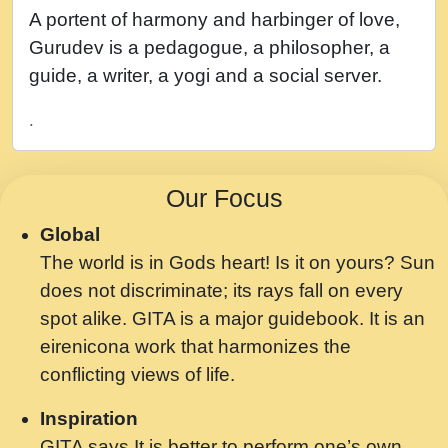
नह भरस रह लडडल... अपन खट करम क !!!! मह दद
A portent of harmony and harbinger of love,
सहर चरण क .....mp3
Gurudev is a pedagogue, a philosopher, a
बगड नसब कसन सवर तर बगर Shri ravinandan
guide, a writer, a yogi and a social server.
shastri ji maharaj.mp3
.
भजन - उठ नींद से अखियां खोल ज़रा.mp3
भजन - चाहे राम हो, चाहे श्याम हो - Bhajan -
Our Focus
Chahe Ram Ho Chahe Shyam Ho.mp3
Global
मझ अपन जवन बनन न आय, रठ हर क मनन न आय
The world is in Gods heart! Is it on yours? Sun
Shri ravinandan shastri ji maharaj.mp3
does not discriminate; its rays fall on every
मन अशांत मंत्र जाप - गीता प्रेरणा -Swami
spot alike. GITA is a major guidebook. It is an
Gyananand Ji Maharaj.mp3
eirenicona work that harmonizes the
मन बध लय परम वल कगन Special Shyam
conflicting views of life.
Bhajan Ram Gopal Shastri Ji
Inspiration
Saawariya.mp3
GITA says It is better to perform one’s own