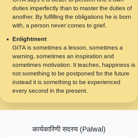
मर गनय न अपरध लडडल शर रध.... Shri
duties imperfectly than to master the duties of
ravinandan shastri ji maharaj.mp3
another. By fulfilling the obligations he is born
मेरे मन हरी का ध्यान लगा - भजन भाव - 2018 -
with, a person never comes to grief.
Rishikesh - Swami Gyananand Ji
Maharaj.mp3
Enlightment
GITA is sometimes a lesson, sometimes a
यह हसरत तलब ह नकज कमर Yahi Hasraten
warning, sometimes an inspiration and
Talab Hai Bhav Pravah #bhajan.mp3
sometimes motivation. It teaches, happiness is
लडल ज बल ल क ज न लग Sadhvi Purnima Ji
not something to be postponed for the future
7.9.2021 जवल नगर दलल #बसर.mp3
instead it is something to be experienced
every second in the present.
सख भ मझ पयर ह दख भ मझ पयर ह!छड म कस दत
दन ह तमहर ह!.mp3
सपरहट भजन 2021 - तर अखय ह जद भर बहर ज म
कब स खड 1.1.2021 !! दलल #बसर.mp3
कार्यकारिणी सदस्य (Palwal)
सपरहट शयम भजन - जय जय शयम जय जय शयम
जय जय शर वनदवन धम !! Jai Jai Shyama !! बज