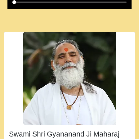
कई पकड क मर हथ र मह वदवन पहच दय! मह जन
उनक पस र मह वदवन पहच दय!.mp3
कषण क दवन जरर सन - O Kanha Abto Murli
Ki - Krishna Bhajan - New Bhajan 2020
#Ishwar Bhakti.mp3
जब से गीता ज्ञान पाया मैं बड़ी मस्ती में हूँ । 2018 -
Rishikesh - Ratan Ji Rasik.mp3
तन हल दल द सनव मड उतत सर रख क, नल रव त
गल लग जव त सर उतत हथ रख द!.mp3
तू कर प्रीतम से प्रीत, यूहीं दिन बीतते जाते हैं ।
2018 - Rishikesh - Swami Gyananand Ji
Maharaj.mp3
न म गवद गपल गद फर, पयर महन न रझद फर! shri
ravinandan shastri ji maharaj.mp3
Swami Shri Gyananand Ji Maharaj