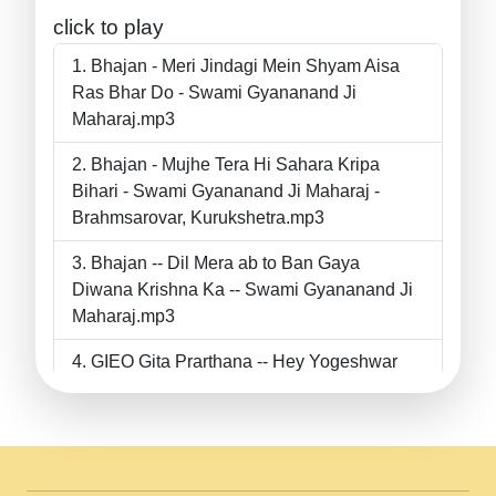
click to play
Bhajan - Meri Jindagi Mein Shyam Aisa
Ras Bhar Do - Swami Gyananand Ji
Maharaj.mp3
Bhajan - Mujhe Tera Hi Sahara Kripa
Bihari - Swami Gyananand Ji Maharaj -
Brahmsarovar, Kurukshetra.mp3
Bhajan -- Dil Mera ab to Ban Gaya
Diwana Krishna Ka -- Swami Gyananand Ji
Maharaj.mp3
GIEO Gita Prarthana -- Hey Yogeshwar
Hey Parmeshwar -- Shanti Sadbhav
Prarthana --.mp3
II Bhajan II Tu Chahiye Tera Pyar Chahiye
II Swami Gyananand Ji Maharaj.mp3