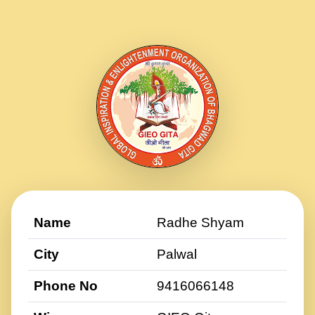
Name
Radhe Shyam
City
Palwal
Phone No
9416066148