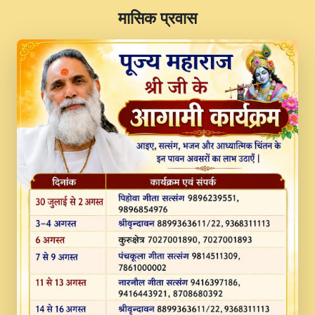
​मासिक प्रवास
JINU SATGURU AAP BULAVE by Rasik
Pawan ji 20-11-19 Sankirtan At VEER JI
PRABHU KUTEER CHANNEL.mp3
Kina Sohna Tera Bhawan Sajaya Mata
Vaishno Devi Aarti Mata Rani Bhajan By
Lakhwinder Wadali Ji.mp3
MERE MANN VICH KANTH KALER
NEW PUNAJBI DEVOTIONAL SONG 2017
FULL VIDEO HD.mp3
Na To Roop Hai Bindu Ji Maharaj Pad - A
Divine Bhajan by Shri Indresh Ji
#BhaktiPath.mp3
Radha Rani Ki Kirpa Best Devotional
Song By Chitra Vichitra.mp3