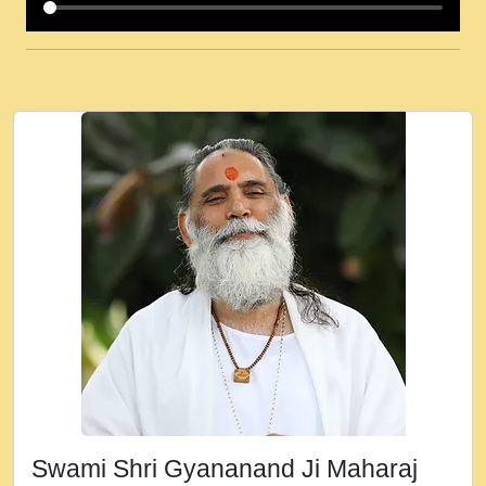
कई पकड क मर हथ र मह वदवन पहच दय! मह जन
उनक पस र मह वदवन पहच दय!.mp3
कषण क दवन जरर सन - O Kanha Abto Murli
Ki - Krishna Bhajan - New Bhajan 2020
#Ishwar Bhakti.mp3
जब से गीता ज्ञान पाया मैं बड़ी मस्ती में हूँ । 2018 -
Rishikesh - Ratan Ji Rasik.mp3
तन हल दल द सनव मड उतत सर रख क, नल रव त
गल लग जव त सर उतत हथ रख द!.mp3
तू कर प्रीतम से प्रीत, यूहीं दिन बीतते जाते हैं ।
2018 - Rishikesh - Swami Gyananand Ji
Maharaj.mp3
न म गवद गपल गद फर, पयर महन न रझद फर! shri
ravinandan shastri ji maharaj.mp3
Swami Shri Gyananand Ji Maharaj