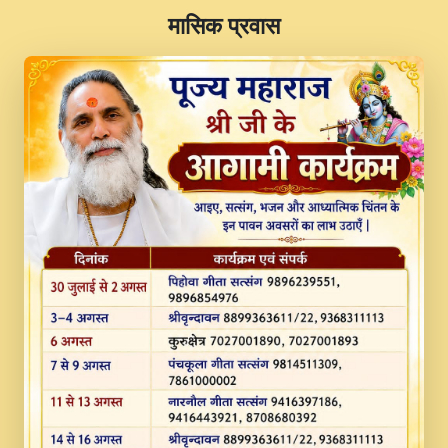
​मासिक प्रवास
JINU SATGURU AAP BULAVE by Rasik
Pawan ji 20-11-19 Sankirtan At VEER JI
PRABHU KUTEER CHANNEL.mp3
Kina Sohna Tera Bhawan Sajaya Mata
Vaishno Devi Aarti Mata Rani Bhajan By
Lakhwinder Wadali Ji.mp3
MERE MANN VICH KANTH KALER
NEW PUNAJBI DEVOTIONAL SONG 2017
FULL VIDEO HD.mp3
Na To Roop Hai Bindu Ji Maharaj Pad - A
Divine Bhajan by Shri Indresh Ji
#BhaktiPath.mp3
Radha Rani Ki Kirpa Best Devotional
Song By Chitra Vichitra.mp3