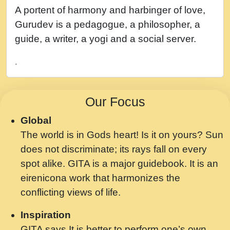
नह भरस रह लडडल... अपन खट करम क !!!! मह दद
A portent of harmony and harbinger of love,
सहर चरण क .....mp3
Gurudev is a pedagogue, a philosopher, a
बगड नसब कसन सवर तर बगर Shri ravinandan
guide, a writer, a yogi and a social server.
shastri ji maharaj.mp3
.
भजन - उठ नींद से अखियां खोल ज़रा.mp3
भजन - चाहे राम हो, चाहे श्याम हो - Bhajan -
Our Focus
Chahe Ram Ho Chahe Shyam Ho.mp3
Global
मझ अपन जवन बनन न आय, रठ हर क मनन न आय
The world is in Gods heart! Is it on yours? Sun
Shri ravinandan shastri ji maharaj.mp3
does not discriminate; its rays fall on every
मन अशांत मंत्र जाप - गीता प्रेरणा -Swami
spot alike. GITA is a major guidebook. It is an
Gyananand Ji Maharaj.mp3
eirenicona work that harmonizes the
मन बध लय परम वल कगन Special Shyam
conflicting views of life.
Bhajan Ram Gopal Shastri Ji
Inspiration
Saawariya.mp3
GITA says It is better to perform one’s own