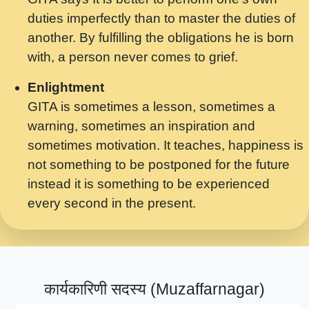
मर गनय न अपरध लडडल शर रध.... Shri
duties imperfectly than to master the duties of
ravinandan shastri ji maharaj.mp3
another. By fulfilling the obligations he is born
मेरे मन हरी का ध्यान लगा - भजन भाव - 2018 -
with, a person never comes to grief.
Rishikesh - Swami Gyananand Ji
Maharaj.mp3
Enlightment
GITA is sometimes a lesson, sometimes a
यह हसरत तलब ह नकज कमर Yahi Hasraten
warning, sometimes an inspiration and
Talab Hai Bhav Pravah #bhajan.mp3
sometimes motivation. It teaches, happiness is
लडल ज बल ल क ज न लग Sadhvi Purnima Ji
not something to be postponed for the future
7.9.2021 जवल नगर दलल #बसर.mp3
instead it is something to be experienced
every second in the present.
सख भ मझ पयर ह दख भ मझ पयर ह!छड म कस दत
दन ह तमहर ह!.mp3
सपरहट भजन 2021 - तर अखय ह जद भर बहर ज म
कब स खड 1.1.2021 !! दलल #बसर.mp3
कार्यकारिणी सदस्य (Muzaffarnagar)
सपरहट शयम भजन - जय जय शयम जय जय शयम
जय जय शर वनदवन धम !! Jai Jai Shyama !! बज