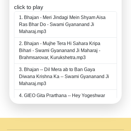
click to play
Bhajan - Meri Jindagi Mein Shyam Aisa
Ras Bhar Do - Swami Gyananand Ji
Maharaj.mp3
Bhajan - Mujhe Tera Hi Sahara Kripa
Bihari - Swami Gyananand Ji Maharaj -
Brahmsarovar, Kurukshetra.mp3
Bhajan -- Dil Mera ab to Ban Gaya
Diwana Krishna Ka -- Swami Gyananand Ji
Maharaj.mp3
GIEO Gita Prarthana -- Hey Yogeshwar
Hey Parmeshwar -- Shanti Sadbhav
Prarthana --.mp3
II Bhajan II Tu Chahiye Tera Pyar Chahiye
II Swami Gyananand Ji Maharaj.mp3