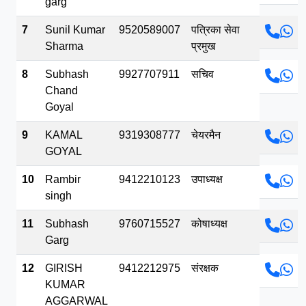
garg
7
Sunil Kumar
9520589007
पत्रिका सेवा
Sharma
प्रमुख
8
Subhash
9927707911
सचिव
Chand
Goyal
9
KAMAL
9319308777
चेयरमैन
GOYAL
10
Rambir
9412210123
उपाध्यक्ष
singh
11
Subhash
9760715527
कोषाध्यक्ष
Garg
12
GIRISH
9412212975
संरक्षक
KUMAR
AGGARWAL