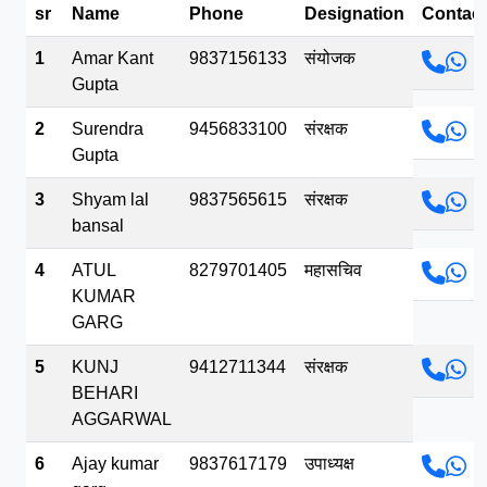
sr
Name
Phone
Designation
Contact
भव.mp3
1
Amar Kant
9837156133
संयोजक
Gupta
2
Surendra
9456833100
संरक्षक
Gupta
3
Shyam lal
9837565615
संरक्षक
bansal
4
ATUL
8279701405
महासचिव
KUMAR
GARG
5
KUNJ
9412711344
संरक्षक
BEHARI
AGGARWAL
6
Ajay kumar
9837617179
उपाध्यक्ष