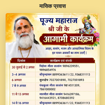
​मासिक प्रवास
JINU SATGURU AAP BULAVE by Rasik
Pawan ji 20-11-19 Sankirtan At VEER JI
PRABHU KUTEER CHANNEL.mp3
Kina Sohna Tera Bhawan Sajaya Mata
Vaishno Devi Aarti Mata Rani Bhajan By
Lakhwinder Wadali Ji.mp3
MERE MANN VICH KANTH KALER
NEW PUNAJBI DEVOTIONAL SONG 2017
FULL VIDEO HD.mp3
Na To Roop Hai Bindu Ji Maharaj Pad - A
Divine Bhajan by Shri Indresh Ji
#BhaktiPath.mp3
Radha Rani Ki Kirpa Best Devotional
Song By Chitra Vichitra.mp3