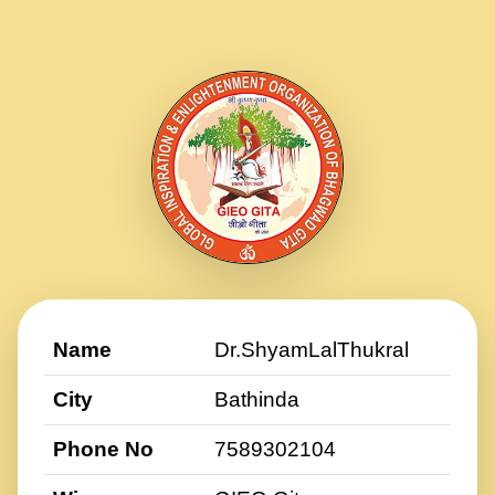
Name
Dr.ShyamLalThukral
City
Bathinda
Phone No
7589302104