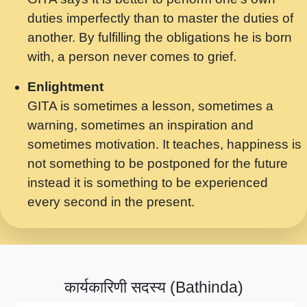
मर गनय न अपरध लडडल शर रध.... Shri
duties imperfectly than to master the duties of
ravinandan shastri ji maharaj.mp3
another. By fulfilling the obligations he is born
मेरे मन हरी का ध्यान लगा - भजन भाव - 2018 -
with, a person never comes to grief.
Rishikesh - Swami Gyananand Ji
Maharaj.mp3
Enlightment
GITA is sometimes a lesson, sometimes a
यह हसरत तलब ह नकज कमर Yahi Hasraten
warning, sometimes an inspiration and
Talab Hai Bhav Pravah #bhajan.mp3
sometimes motivation. It teaches, happiness is
लडल ज बल ल क ज न लग Sadhvi Purnima Ji
not something to be postponed for the future
7.9.2021 जवल नगर दलल #बसर.mp3
instead it is something to be experienced
every second in the present.
सख भ मझ पयर ह दख भ मझ पयर ह!छड म कस दत
दन ह तमहर ह!.mp3
सपरहट भजन 2021 - तर अखय ह जद भर बहर ज म
कब स खड 1.1.2021 !! दलल #बसर.mp3
कार्यकारिणी सदस्य (Bathinda)
सपरहट शयम भजन - जय जय शयम जय जय शयम
जय जय शर वनदवन धम !! Jai Jai Shyama !! बज