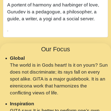
नह भरस रह लडडल... अपन खट करम क !!!! मह दद
A portent of harmony and harbinger of love,
सहर चरण क .....mp3
Gurudev is a pedagogue, a philosopher, a
बगड नसब कसन सवर तर बगर Shri ravinandan
guide, a writer, a yogi and a social server.
shastri ji maharaj.mp3
.
भजन - उठ नींद से अखियां खोल ज़रा.mp3
भजन - चाहे राम हो, चाहे श्याम हो - Bhajan -
Our Focus
Chahe Ram Ho Chahe Shyam Ho.mp3
Global
मझ अपन जवन बनन न आय, रठ हर क मनन न आय
The world is in Gods heart! Is it on yours? Sun
Shri ravinandan shastri ji maharaj.mp3
does not discriminate; its rays fall on every
मन अशांत मंत्र जाप - गीता प्रेरणा -Swami
spot alike. GITA is a major guidebook. It is an
Gyananand Ji Maharaj.mp3
eirenicona work that harmonizes the
मन बध लय परम वल कगन Special Shyam
conflicting views of life.
Bhajan Ram Gopal Shastri Ji
Inspiration
Saawariya.mp3
GITA says It is better to perform one’s own