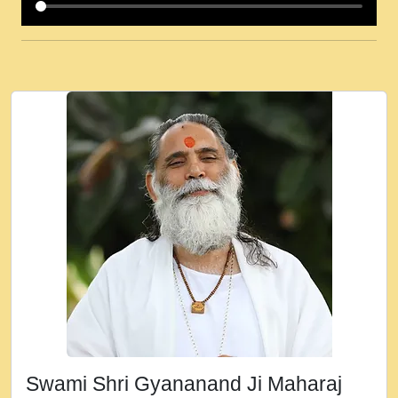
कई पकड क मर हथ र मह वदवन पहच दय! मह जन
उनक पस र मह वदवन पहच दय!.mp3
कषण क दवन जरर सन - O Kanha Abto Murli
Ki - Krishna Bhajan - New Bhajan 2020
#Ishwar Bhakti.mp3
जब से गीता ज्ञान पाया मैं बड़ी मस्ती में हूँ । 2018 -
Rishikesh - Ratan Ji Rasik.mp3
तन हल दल द सनव मड उतत सर रख क, नल रव त
गल लग जव त सर उतत हथ रख द!.mp3
तू कर प्रीतम से प्रीत, यूहीं दिन बीतते जाते हैं ।
2018 - Rishikesh - Swami Gyananand Ji
Maharaj.mp3
न म गवद गपल गद फर, पयर महन न रझद फर! shri
ravinandan shastri ji maharaj.mp3
Swami Shri Gyananand Ji Maharaj