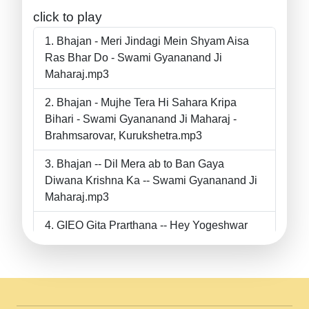
click to play
Bhajan - Meri Jindagi Mein Shyam Aisa
Ras Bhar Do - Swami Gyananand Ji
Maharaj.mp3
Bhajan - Mujhe Tera Hi Sahara Kripa
Bihari - Swami Gyananand Ji Maharaj -
Brahmsarovar, Kurukshetra.mp3
Bhajan -- Dil Mera ab to Ban Gaya
Diwana Krishna Ka -- Swami Gyananand Ji
Maharaj.mp3
GIEO Gita Prarthana -- Hey Yogeshwar
Hey Parmeshwar -- Shanti Sadbhav
Prarthana --.mp3
II Bhajan II Tu Chahiye Tera Pyar Chahiye
II Swami Gyananand Ji Maharaj.mp3