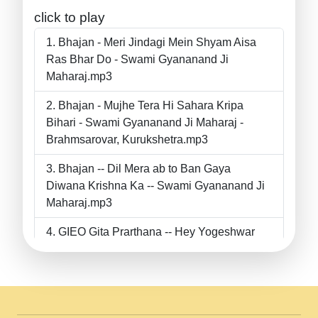
click to play
Bhajan - Meri Jindagi Mein Shyam Aisa
Ras Bhar Do - Swami Gyananand Ji
Maharaj.mp3
Bhajan - Mujhe Tera Hi Sahara Kripa
Bihari - Swami Gyananand Ji Maharaj -
Brahmsarovar, Kurukshetra.mp3
Bhajan -- Dil Mera ab to Ban Gaya
Diwana Krishna Ka -- Swami Gyananand Ji
Maharaj.mp3
GIEO Gita Prarthana -- Hey Yogeshwar
Hey Parmeshwar -- Shanti Sadbhav
Prarthana --.mp3
II Bhajan II Tu Chahiye Tera Pyar Chahiye
II Swami Gyananand Ji Maharaj.mp3