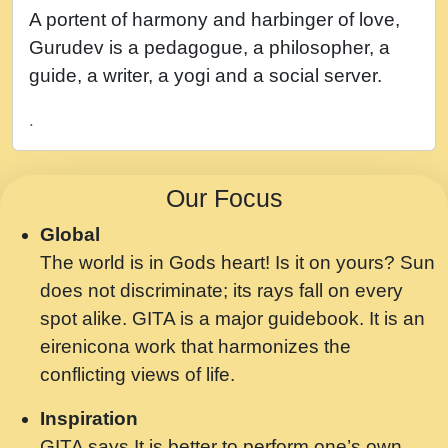
नह भरस रह लडडल... अपन खट करम क !!!! मह दद
A portent of harmony and harbinger of love,
सहर चरण क .....mp3
Gurudev is a pedagogue, a philosopher, a
बगड नसब कसन सवर तर बगर Shri ravinandan
guide, a writer, a yogi and a social server.
shastri ji maharaj.mp3
.
भजन - उठ नींद से अखियां खोल ज़रा.mp3
भजन - चाहे राम हो, चाहे श्याम हो - Bhajan -
Our Focus
Chahe Ram Ho Chahe Shyam Ho.mp3
Global
मझ अपन जवन बनन न आय, रठ हर क मनन न आय
The world is in Gods heart! Is it on yours? Sun
Shri ravinandan shastri ji maharaj.mp3
does not discriminate; its rays fall on every
मन अशांत मंत्र जाप - गीता प्रेरणा -Swami
spot alike. GITA is a major guidebook. It is an
Gyananand Ji Maharaj.mp3
eirenicona work that harmonizes the
मन बध लय परम वल कगन Special Shyam
conflicting views of life.
Bhajan Ram Gopal Shastri Ji
Inspiration
Saawariya.mp3
GITA says It is better to perform one’s own