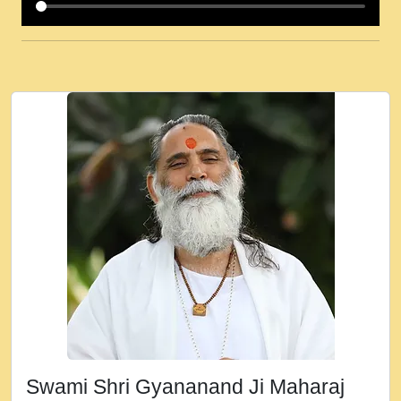
कई पकड क मर हथ र मह वदवन पहच दय! मह जन
उनक पस र मह वदवन पहच दय!.mp3
कषण क दवन जरर सन - O Kanha Abto Murli
Ki - Krishna Bhajan - New Bhajan 2020
#Ishwar Bhakti.mp3
जब से गीता ज्ञान पाया मैं बड़ी मस्ती में हूँ । 2018 -
Rishikesh - Ratan Ji Rasik.mp3
तन हल दल द सनव मड उतत सर रख क, नल रव त
गल लग जव त सर उतत हथ रख द!.mp3
तू कर प्रीतम से प्रीत, यूहीं दिन बीतते जाते हैं ।
2018 - Rishikesh - Swami Gyananand Ji
Maharaj.mp3
न म गवद गपल गद फर, पयर महन न रझद फर! shri
ravinandan shastri ji maharaj.mp3
Swami Shri Gyananand Ji Maharaj