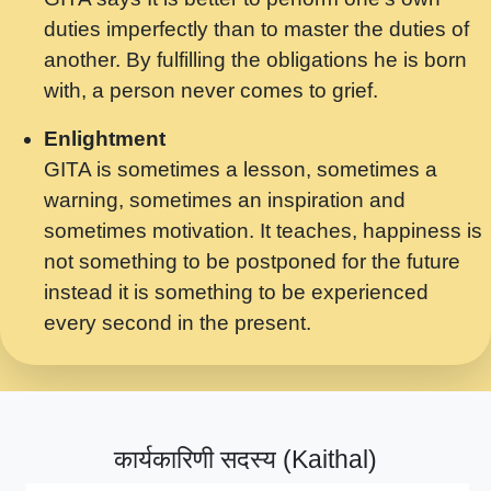
मर गनय न अपरध लडडल शर रध.... Shri
duties imperfectly than to master the duties of
ravinandan shastri ji maharaj.mp3
another. By fulfilling the obligations he is born
मेरे मन हरी का ध्यान लगा - भजन भाव - 2018 -
with, a person never comes to grief.
Rishikesh - Swami Gyananand Ji
Maharaj.mp3
Enlightment
GITA is sometimes a lesson, sometimes a
यह हसरत तलब ह नकज कमर Yahi Hasraten
warning, sometimes an inspiration and
Talab Hai Bhav Pravah #bhajan.mp3
sometimes motivation. It teaches, happiness is
लडल ज बल ल क ज न लग Sadhvi Purnima Ji
not something to be postponed for the future
7.9.2021 जवल नगर दलल #बसर.mp3
instead it is something to be experienced
every second in the present.
सख भ मझ पयर ह दख भ मझ पयर ह!छड म कस दत
दन ह तमहर ह!.mp3
सपरहट भजन 2021 - तर अखय ह जद भर बहर ज म
कब स खड 1.1.2021 !! दलल #बसर.mp3
कार्यकारिणी सदस्य (Kaithal)
सपरहट शयम भजन - जय जय शयम जय जय शयम
जय जय शर वनदवन धम !! Jai Jai Shyama !! बज