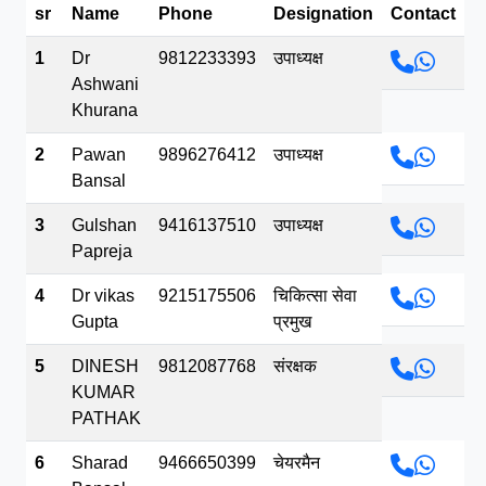
sr
Name
Phone
Designation
Contact
भव.mp3
1
Dr
9812233393
उपाध्यक्ष
Ashwani
Khurana
2
Pawan
9896276412
उपाध्यक्ष
Bansal
3
Gulshan
9416137510
उपाध्यक्ष
Papreja
4
Dr vikas
9215175506
चिकित्सा सेवा
Gupta
प्रमुख
5
DINESH
9812087768
संरक्षक
KUMAR
PATHAK
6
Sharad
9466650399
चेयरमैन