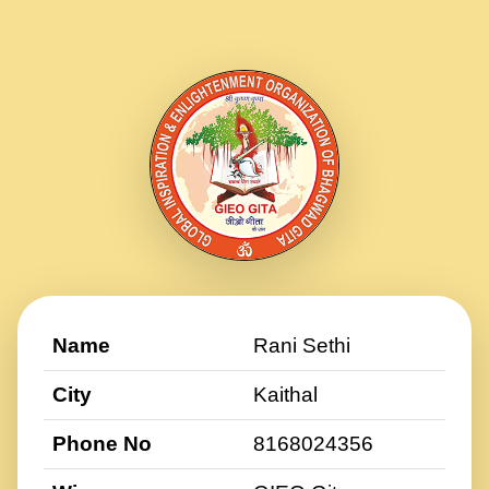
Name
Rani Sethi
City
Kaithal
Phone No
8168024356