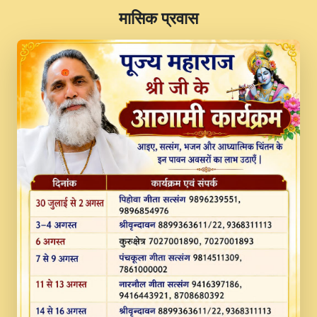
​मासिक प्रवास
JINU SATGURU AAP BULAVE by Rasik
Pawan ji 20-11-19 Sankirtan At VEER JI
PRABHU KUTEER CHANNEL.mp3
Kina Sohna Tera Bhawan Sajaya Mata
Vaishno Devi Aarti Mata Rani Bhajan By
Lakhwinder Wadali Ji.mp3
MERE MANN VICH KANTH KALER
NEW PUNAJBI DEVOTIONAL SONG 2017
FULL VIDEO HD.mp3
Na To Roop Hai Bindu Ji Maharaj Pad - A
Divine Bhajan by Shri Indresh Ji
#BhaktiPath.mp3
Radha Rani Ki Kirpa Best Devotional
Song By Chitra Vichitra.mp3