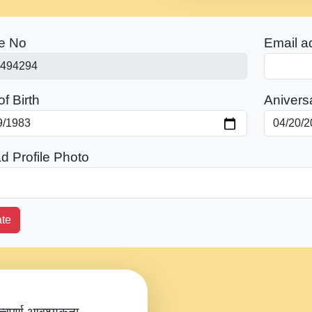
e No
Email a
f Birth
Anivers
d Profile Photo
te