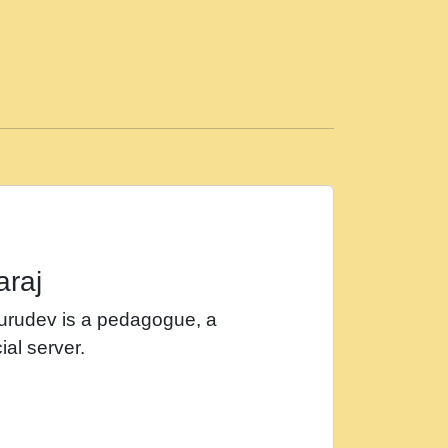
ड़ी मस्ती में हूँ । 2018 - Rishikesh - Ratan Ji
 सर रख क, नल रव त गल लग जव त सर उतत हथ
ीं दिन बीतते जाते हैं । 2018 - Rishikesh - Swami
p3
महन न रझद फर! shri ravinandan shastri ji
araj
खट करम क !!!! मह दद सहर चरण क .....mp3
Gurudev is a pedagogue, a
र Shri ravinandan shastri ji maharaj.mp3
ial server.
खोल ज़रा.mp3
 श्याम हो - Bhajan - Chahe Ram Ho Chahe