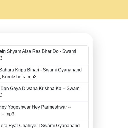
Mein Shyam Aisa Ras Bhar Do - Swami
p3
 Sahara Kripa Bihari - Swami Gyananand
r, Kurukshetra.mp3
to Ban Gaya Diwana Krishna Ka -- Swami
p3
- Hey Yogeshwar Hey Parmeshwar --
 --.mp3
e Tera Pyar Chahiye II Swami Gyananand