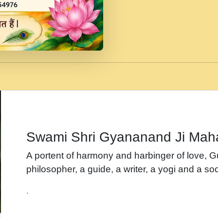
जब से गीता ज्ञान पाया मैं ब
Rasik.mp3
तन हल दल द सनव मड उतत
रख द!.mp3
तू कर प्रीतम से प्रीत, यूह
Gyananand Ji Maharaj.m
न म गवद गपल गद फर, पयर 
maharaj.mp3
Swami Shri Gyananand Ji Mah
नह भरस रह लडडल... अपन 
A portent of harmony and harbinger of love, 
बगड नसब कसन सवर तर बग
philosopher, a guide, a writer, a yogi and a soc
भजन - उठ नींद से अखियां 
.
भजन - चाहे राम हो, चाहे
Shyam Ho.mp3