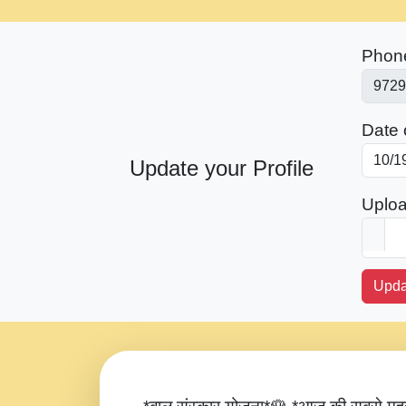
Phon
Date o
Update your Profile
Uploa
Upda