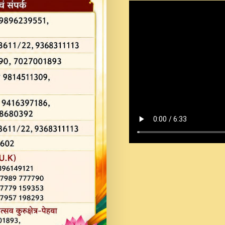
Shastri Ji Saawariya.mp3
Teri Chaukhat Pe.mp3
Teri Sharan Mein Aak
Sankirtan.mp3
अगर दन कशर ज मझ इतन द
#बसर.mp3
अब त आकर बह पकड ल वरन
SATGURU MUSIC !.mp3
ऐहन अखय च महन बस रखय 
कई पकड क मर हथ र मह व
दय!.mp3
कषण क दवन जरर सन - O K
New Bhajan 2020 #Ishwar