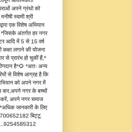
वपूर्ण आवश्यकता
ंपराओं अपने ग्रंथो को
 मनीषी स्वामी श्री
 द्वारा एक विशेष अभियान
,* *जिसके अंतर्गत हर नगर
टर आदि में 5 से 15 वर्ष
की कक्षा लगाने की योजना
 से प्रारंभ हो चुकीं हैं,*
 योगदान है*🌻 *अतः अन्य
यों से विशेष आग्रह है कि
भियान को अपने नगर में
ंभ कर,अपने नगर के बच्चों
ोग करें, अपने नगर समाज
*🔔 *अधिक जानकारी के लिए
...8700652182 बिट्टू
.....9254585312