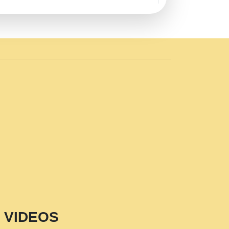
AVE by Rasik Pawan ji 20-11-19
 PRABHU KUTEER CHANNEL.mp3
n Sajaya Mata Vaishno Devi Aarti Mata
r Wadali Ji.mp3
NTH KALER NEW PUNAJBI
 FULL VIDEO HD.mp3
i Maharaj Pad - A Divine Bhajan by Shri
p3
est Devotional Song By Chitra
aksh (शर कषण कप कटकष- परम पजय गत मनष ज
VIDEOS
aawariya Latest Shyam Bhajan Ram Gopal