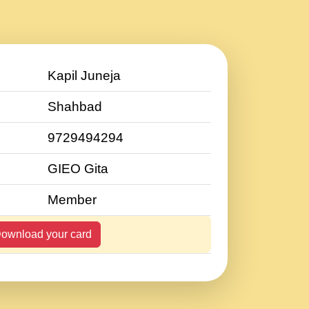
Kapil Juneja
Shahbad
9729494294
GIEO Gita
Member
ownload your card