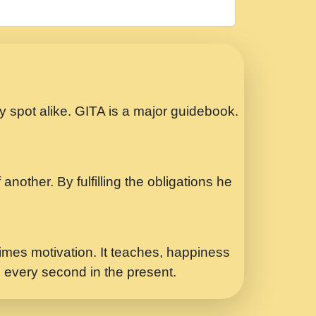
रठ हर क मनन न आय Shri ravinandan shastri
ता प्रेरणा -Swami Gyananand Ji Maharaj.mp3
Special Shyam Bhajan Ram Gopal Shastri
ry spot alike. GITA is a major guidebook.
ध.... Shri ravinandan shastri ji
another. By fulfilling the obligations he
 - भजन भाव - 2018 - Rishikesh - Swami
p3
र Yahi Hasraten Talab Hai Bhav Pravah
mes motivation. It teaches, happiness
d every second in the present.
Sadhvi Purnima Ji 7.9.2021 जवल नगर दलल