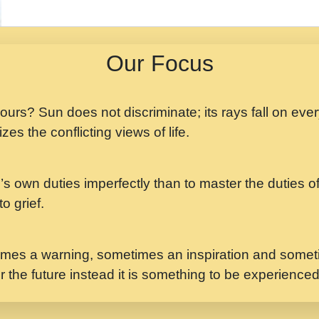
मझ अपन जवन बनन न आय, 
ji maharaj.mp3
Our Focus
मन अशांत मंत्र जाप - गी
मन बध लय परम वल कगन 
Ji Saawariya.mp3
 yours? Sun does not discriminate; its rays fall on eve
zes the conflicting views of life.
मर गनय न अपरध लडडल शर र
maharaj.mp3
’s own duties imperfectly than to master the duties of 
मेरे मन हरी का ध्यान लगा
Gyananand Ji Maharaj.m
o grief.
यह हसरत तलब ह नकज कम
#bhajan.mp3
mes a warning, sometimes an inspiration and someti
r the future instead it is something to be experience
लडल ज बल ल क ज न लग 
#बसर.mp3