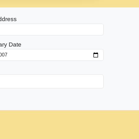
ddress
ary Date