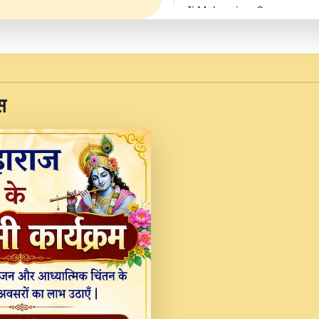
Ji Maharaj.mp3
JINU SATGURU AAP BUL
Sankirtan At VEER JI
Kina Sohna Tera Bhawa
स
Rani Bhajan By Lakhwinde
MERE MANN VICH KA
DEVOTIONAL SONG 2017
Na To Roop Hai Bindu J
Indresh Ji #BhaktiPath.m
Radha Rani Ki Kirpa B
Vichitra.mp3
Shri Krishan Kripakat
महरज ).mp3
Teri Bholi Si Surat S