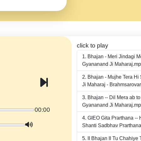
click to play
Bhajan - Meri Jindagi 
Gyananand Ji Maharaj.m
Bhajan - Mujhe Tera Hi
Ji Maharaj - Brahmsarova
Bhajan -- Dil Mera ab 
Gyananand Ji Maharaj.m
00:00
GIEO Gita Prarthana -
Shanti Sadbhav Prarthana
II Bhajan II Tu Chahiy