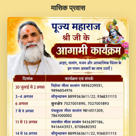
​मासिक प्रवास
JINU SATGURU AAP BULAVE by Rasik
Pawan ji 20-11-19 Sankirtan At VEER JI
PRABHU KUTEER CHANNEL.mp3
Kina Sohna Tera Bhawan Sajaya Mata
Vaishno Devi Aarti Mata Rani Bhajan By
Lakhwinder Wadali Ji.mp3
MERE MANN VICH KANTH KALER
NEW PUNAJBI DEVOTIONAL SONG 2017
FULL VIDEO HD.mp3
Na To Roop Hai Bindu Ji Maharaj Pad - A
Divine Bhajan by Shri Indresh Ji
#BhaktiPath.mp3
Radha Rani Ki Kirpa Best Devotional
Song By Chitra Vichitra.mp3