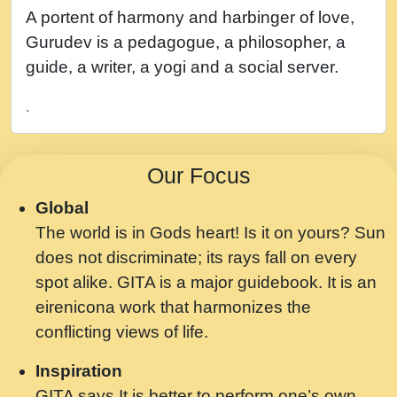
नह भरस रह लडडल... अपन खट करम क !!!! मह दद
A portent of harmony and harbinger of love,
सहर चरण क .....mp3
Gurudev is a pedagogue, a philosopher, a
बगड नसब कसन सवर तर बगर Shri ravinandan
guide, a writer, a yogi and a social server.
shastri ji maharaj.mp3
.
भजन - उठ नींद से अखियां खोल ज़रा.mp3
भजन - चाहे राम हो, चाहे श्याम हो - Bhajan -
Our Focus
Chahe Ram Ho Chahe Shyam Ho.mp3
Global
मझ अपन जवन बनन न आय, रठ हर क मनन न आय
The world is in Gods heart! Is it on yours? Sun
Shri ravinandan shastri ji maharaj.mp3
does not discriminate; its rays fall on every
मन अशांत मंत्र जाप - गीता प्रेरणा -Swami
spot alike. GITA is a major guidebook. It is an
Gyananand Ji Maharaj.mp3
eirenicona work that harmonizes the
मन बध लय परम वल कगन Special Shyam
conflicting views of life.
Bhajan Ram Gopal Shastri Ji
Inspiration
Saawariya.mp3
GITA says It is better to perform one’s own