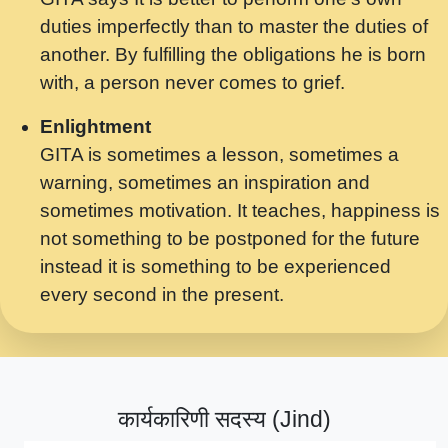
मर गनय न अपरध लडडल शर रध.... Shri
duties imperfectly than to master the duties of
ravinandan shastri ji maharaj.mp3
another. By fulfilling the obligations he is born
मेरे मन हरी का ध्यान लगा - भजन भाव - 2018 -
with, a person never comes to grief.
Rishikesh - Swami Gyananand Ji
Maharaj.mp3
Enlightment
GITA is sometimes a lesson, sometimes a
यह हसरत तलब ह नकज कमर Yahi Hasraten
warning, sometimes an inspiration and
Talab Hai Bhav Pravah #bhajan.mp3
sometimes motivation. It teaches, happiness is
लडल ज बल ल क ज न लग Sadhvi Purnima Ji
not something to be postponed for the future
7.9.2021 जवल नगर दलल #बसर.mp3
instead it is something to be experienced
every second in the present.
सख भ मझ पयर ह दख भ मझ पयर ह!छड म कस दत
दन ह तमहर ह!.mp3
सपरहट भजन 2021 - तर अखय ह जद भर बहर ज म
कब स खड 1.1.2021 !! दलल #बसर.mp3
कार्यकारिणी सदस्य (Jind)
सपरहट शयम भजन - जय जय शयम जय जय शयम
जय जय शर वनदवन धम !! Jai Jai Shyama !! बज