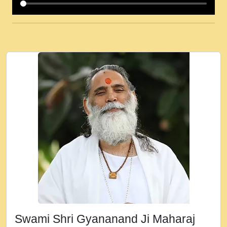
कई पकड क मर हथ र मह वदवन पहच दय! मह जन
उनक पस र मह वदवन पहच दय!.mp3
कषण क दवन जरर सन - O Kanha Abto Murli
Ki - Krishna Bhajan - New Bhajan 2020
#Ishwar Bhakti.mp3
जब से गीता ज्ञान पाया मैं बड़ी मस्ती में हूँ । 2018 -
Rishikesh - Ratan Ji Rasik.mp3
तन हल दल द सनव मड उतत सर रख क, नल रव त
गल लग जव त सर उतत हथ रख द!.mp3
तू कर प्रीतम से प्रीत, यूहीं दिन बीतते जाते हैं ।
2018 - Rishikesh - Swami Gyananand Ji
Maharaj.mp3
न म गवद गपल गद फर, पयर महन न रझद फर! shri
ravinandan shastri ji maharaj.mp3
Swami Shri Gyananand Ji Maharaj