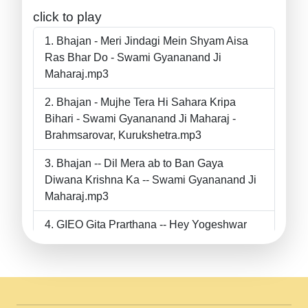
click to play
Bhajan - Meri Jindagi Mein Shyam Aisa
Ras Bhar Do - Swami Gyananand Ji
Maharaj.mp3
Bhajan - Mujhe Tera Hi Sahara Kripa
Bihari - Swami Gyananand Ji Maharaj -
Brahmsarovar, Kurukshetra.mp3
Bhajan -- Dil Mera ab to Ban Gaya
Diwana Krishna Ka -- Swami Gyananand Ji
Maharaj.mp3
GIEO Gita Prarthana -- Hey Yogeshwar
Hey Parmeshwar -- Shanti Sadbhav
Prarthana --.mp3
II Bhajan II Tu Chahiye Tera Pyar Chahiye
II Swami Gyananand Ji Maharaj.mp3