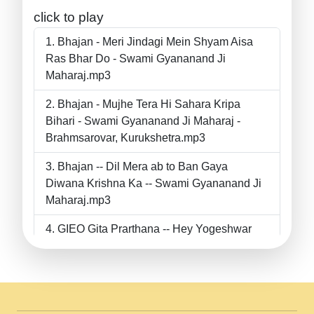
click to play
Bhajan - Meri Jindagi Mein Shyam Aisa
Ras Bhar Do - Swami Gyananand Ji
Maharaj.mp3
Bhajan - Mujhe Tera Hi Sahara Kripa
Bihari - Swami Gyananand Ji Maharaj -
Brahmsarovar, Kurukshetra.mp3
Bhajan -- Dil Mera ab to Ban Gaya
Diwana Krishna Ka -- Swami Gyananand Ji
Maharaj.mp3
GIEO Gita Prarthana -- Hey Yogeshwar
Hey Parmeshwar -- Shanti Sadbhav
Prarthana --.mp3
II Bhajan II Tu Chahiye Tera Pyar Chahiye
II Swami Gyananand Ji Maharaj.mp3