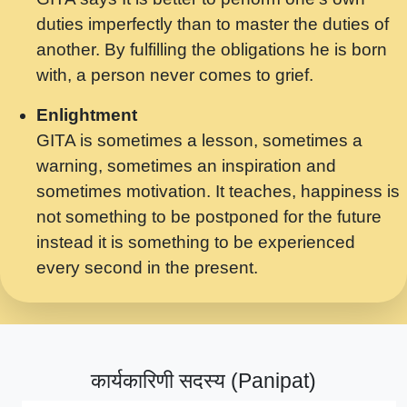
मर गनय न अपरध लडडल शर रध.... Shri
duties imperfectly than to master the duties of
ravinandan shastri ji maharaj.mp3
another. By fulfilling the obligations he is born
मेरे मन हरी का ध्यान लगा - भजन भाव - 2018 -
with, a person never comes to grief.
Rishikesh - Swami Gyananand Ji
Maharaj.mp3
Enlightment
GITA is sometimes a lesson, sometimes a
यह हसरत तलब ह नकज कमर Yahi Hasraten
warning, sometimes an inspiration and
Talab Hai Bhav Pravah #bhajan.mp3
sometimes motivation. It teaches, happiness is
लडल ज बल ल क ज न लग Sadhvi Purnima Ji
not something to be postponed for the future
7.9.2021 जवल नगर दलल #बसर.mp3
instead it is something to be experienced
every second in the present.
सख भ मझ पयर ह दख भ मझ पयर ह!छड म कस दत
दन ह तमहर ह!.mp3
सपरहट भजन 2021 - तर अखय ह जद भर बहर ज म
कब स खड 1.1.2021 !! दलल #बसर.mp3
कार्यकारिणी सदस्य (Panipat)
सपरहट शयम भजन - जय जय शयम जय जय शयम
जय जय शर वनदवन धम !! Jai Jai Shyama !! बज