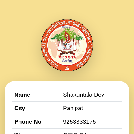
Name
Shakuntala Devi
City
Panipat
Phone No
9253333175