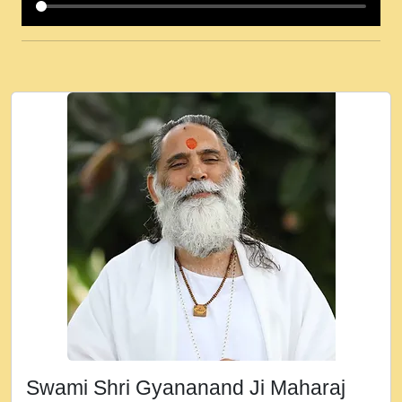
कई पकड क मर हथ र मह वदवन पहच दय! मह जन
उनक पस र मह वदवन पहच दय!.mp3
कषण क दवन जरर सन - O Kanha Abto Murli
Ki - Krishna Bhajan - New Bhajan 2020
#Ishwar Bhakti.mp3
जब से गीता ज्ञान पाया मैं बड़ी मस्ती में हूँ । 2018 -
Rishikesh - Ratan Ji Rasik.mp3
तन हल दल द सनव मड उतत सर रख क, नल रव त
गल लग जव त सर उतत हथ रख द!.mp3
तू कर प्रीतम से प्रीत, यूहीं दिन बीतते जाते हैं ।
2018 - Rishikesh - Swami Gyananand Ji
Maharaj.mp3
न म गवद गपल गद फर, पयर महन न रझद फर! shri
ravinandan shastri ji maharaj.mp3
Swami Shri Gyananand Ji Maharaj