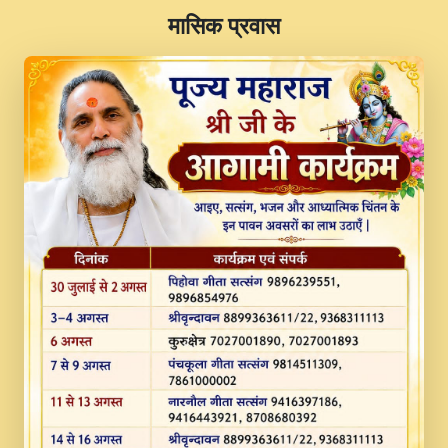
​मासिक प्रवास
JINU SATGURU AAP BULAVE by Rasik
Pawan ji 20-11-19 Sankirtan At VEER JI
PRABHU KUTEER CHANNEL.mp3
Kina Sohna Tera Bhawan Sajaya Mata
Vaishno Devi Aarti Mata Rani Bhajan By
Lakhwinder Wadali Ji.mp3
MERE MANN VICH KANTH KALER
NEW PUNAJBI DEVOTIONAL SONG 2017
FULL VIDEO HD.mp3
Na To Roop Hai Bindu Ji Maharaj Pad - A
Divine Bhajan by Shri Indresh Ji
#BhaktiPath.mp3
Radha Rani Ki Kirpa Best Devotional
Song By Chitra Vichitra.mp3