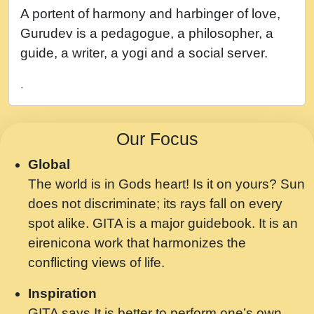
नह भरस रह लडडल... अपन खट करम क !!!! मह दद
A portent of harmony and harbinger of love,
सहर चरण क .....mp3
Gurudev is a pedagogue, a philosopher, a
बगड नसब कसन सवर तर बगर Shri ravinandan
guide, a writer, a yogi and a social server.
shastri ji maharaj.mp3
.
भजन - उठ नींद से अखियां खोल ज़रा.mp3
भजन - चाहे राम हो, चाहे श्याम हो - Bhajan -
Our Focus
Chahe Ram Ho Chahe Shyam Ho.mp3
Global
मझ अपन जवन बनन न आय, रठ हर क मनन न आय
The world is in Gods heart! Is it on yours? Sun
Shri ravinandan shastri ji maharaj.mp3
does not discriminate; its rays fall on every
मन अशांत मंत्र जाप - गीता प्रेरणा -Swami
spot alike. GITA is a major guidebook. It is an
Gyananand Ji Maharaj.mp3
eirenicona work that harmonizes the
मन बध लय परम वल कगन Special Shyam
conflicting views of life.
Bhajan Ram Gopal Shastri Ji
Inspiration
Saawariya.mp3
GITA says It is better to perform one’s own