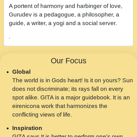
नह भरस रह लडडल... अपन खट करम क !!!! मह दद
A portent of harmony and harbinger of love,
सहर चरण क .....mp3
Gurudev is a pedagogue, a philosopher, a
बगड नसब कसन सवर तर बगर Shri ravinandan
guide, a writer, a yogi and a social server.
shastri ji maharaj.mp3
.
भजन - उठ नींद से अखियां खोल ज़रा.mp3
भजन - चाहे राम हो, चाहे श्याम हो - Bhajan -
Our Focus
Chahe Ram Ho Chahe Shyam Ho.mp3
Global
मझ अपन जवन बनन न आय, रठ हर क मनन न आय
The world is in Gods heart! Is it on yours? Sun
Shri ravinandan shastri ji maharaj.mp3
does not discriminate; its rays fall on every
मन अशांत मंत्र जाप - गीता प्रेरणा -Swami
spot alike. GITA is a major guidebook. It is an
Gyananand Ji Maharaj.mp3
eirenicona work that harmonizes the
मन बध लय परम वल कगन Special Shyam
conflicting views of life.
Bhajan Ram Gopal Shastri Ji
Inspiration
Saawariya.mp3
GITA says It is better to perform one’s own