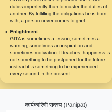
मर गनय न अपरध लडडल शर रध.... Shri
duties imperfectly than to master the duties of
ravinandan shastri ji maharaj.mp3
another. By fulfilling the obligations he is born
मेरे मन हरी का ध्यान लगा - भजन भाव - 2018 -
with, a person never comes to grief.
Rishikesh - Swami Gyananand Ji
Maharaj.mp3
Enlightment
GITA is sometimes a lesson, sometimes a
यह हसरत तलब ह नकज कमर Yahi Hasraten
warning, sometimes an inspiration and
Talab Hai Bhav Pravah #bhajan.mp3
sometimes motivation. It teaches, happiness is
लडल ज बल ल क ज न लग Sadhvi Purnima Ji
not something to be postponed for the future
7.9.2021 जवल नगर दलल #बसर.mp3
instead it is something to be experienced
every second in the present.
सख भ मझ पयर ह दख भ मझ पयर ह!छड म कस दत
दन ह तमहर ह!.mp3
सपरहट भजन 2021 - तर अखय ह जद भर बहर ज म
कब स खड 1.1.2021 !! दलल #बसर.mp3
कार्यकारिणी सदस्य (Panipat)
सपरहट शयम भजन - जय जय शयम जय जय शयम
जय जय शर वनदवन धम !! Jai Jai Shyama !! बज