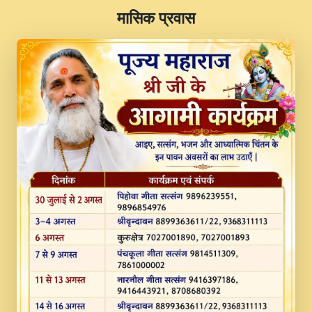
​मासिक प्रवास
JINU SATGURU AAP BULAVE by Rasik
Pawan ji 20-11-19 Sankirtan At VEER JI
PRABHU KUTEER CHANNEL.mp3
Kina Sohna Tera Bhawan Sajaya Mata
Vaishno Devi Aarti Mata Rani Bhajan By
Lakhwinder Wadali Ji.mp3
MERE MANN VICH KANTH KALER
NEW PUNAJBI DEVOTIONAL SONG 2017
FULL VIDEO HD.mp3
Na To Roop Hai Bindu Ji Maharaj Pad - A
Divine Bhajan by Shri Indresh Ji
#BhaktiPath.mp3
Radha Rani Ki Kirpa Best Devotional
Song By Chitra Vichitra.mp3