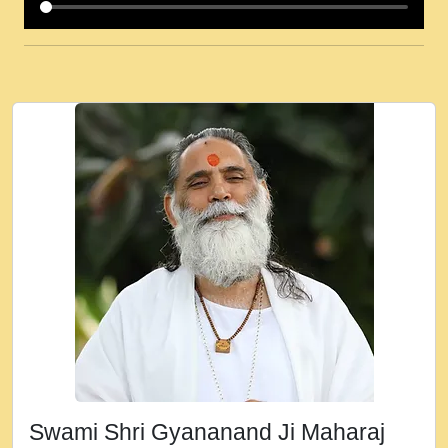
कई पकड क मर हथ र मह वदवन पहच दय! मह जन
उनक पस र मह वदवन पहच दय!.mp3
कषण क दवन जरर सन - O Kanha Abto Murli
Ki - Krishna Bhajan - New Bhajan 2020
#Ishwar Bhakti.mp3
जब से गीता ज्ञान पाया मैं बड़ी मस्ती में हूँ । 2018 -
Rishikesh - Ratan Ji Rasik.mp3
तन हल दल द सनव मड उतत सर रख क, नल रव त
गल लग जव त सर उतत हथ रख द!.mp3
तू कर प्रीतम से प्रीत, यूहीं दिन बीतते जाते हैं ।
2018 - Rishikesh - Swami Gyananand Ji
Maharaj.mp3
न म गवद गपल गद फर, पयर महन न रझद फर! shri
ravinandan shastri ji maharaj.mp3
Swami Shri Gyananand Ji Maharaj