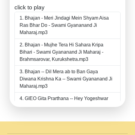
click to play
Bhajan - Meri Jindagi Mein Shyam Aisa
Ras Bhar Do - Swami Gyananand Ji
Maharaj.mp3
Bhajan - Mujhe Tera Hi Sahara Kripa
Bihari - Swami Gyananand Ji Maharaj -
Brahmsarovar, Kurukshetra.mp3
Bhajan -- Dil Mera ab to Ban Gaya
Diwana Krishna Ka -- Swami Gyananand Ji
Maharaj.mp3
GIEO Gita Prarthana -- Hey Yogeshwar
Hey Parmeshwar -- Shanti Sadbhav
Prarthana --.mp3
II Bhajan II Tu Chahiye Tera Pyar Chahiye
II Swami Gyananand Ji Maharaj.mp3