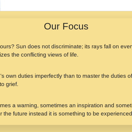
मझ अपन जवन बनन न आय, 
ji maharaj.mp3
Our Focus
मन अशांत मंत्र जाप - गी
मन बध लय परम वल कगन 
Ji Saawariya.mp3
 yours? Sun does not discriminate; its rays fall on eve
zes the conflicting views of life.
मर गनय न अपरध लडडल शर र
maharaj.mp3
’s own duties imperfectly than to master the duties of 
मेरे मन हरी का ध्यान लगा
Gyananand Ji Maharaj.m
o grief.
यह हसरत तलब ह नकज कम
#bhajan.mp3
mes a warning, sometimes an inspiration and someti
r the future instead it is something to be experience
लडल ज बल ल क ज न लग 
#बसर.mp3