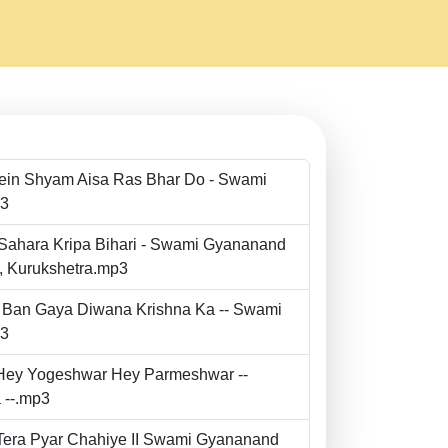
Mein Shyam Aisa Ras Bhar Do - Swami
p3
 Sahara Kripa Bihari - Swami Gyananand
r, Kurukshetra.mp3
to Ban Gaya Diwana Krishna Ka -- Swami
p3
- Hey Yogeshwar Hey Parmeshwar --
 --.mp3
e Tera Pyar Chahiye II Swami Gyananand