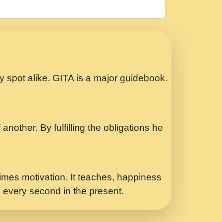
रठ हर क मनन न आय Shri ravinandan shastri
ता प्रेरणा -Swami Gyananand Ji Maharaj.mp3
Special Shyam Bhajan Ram Gopal Shastri
ry spot alike. GITA is a major guidebook.
ध.... Shri ravinandan shastri ji
another. By fulfilling the obligations he
 - भजन भाव - 2018 - Rishikesh - Swami
p3
र Yahi Hasraten Talab Hai Bhav Pravah
mes motivation. It teaches, happiness
d every second in the present.
Sadhvi Purnima Ji 7.9.2021 जवल नगर दलल