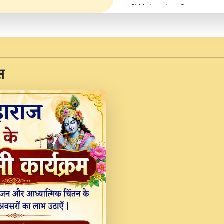
Ji Maharaj.mp3
JINU SATGURU AAP BUL
Sankirtan At VEER JI
Kina Sohna Tera Bhawa
स
Rani Bhajan By Lakhwinde
MERE MANN VICH KA
DEVOTIONAL SONG 2017
Na To Roop Hai Bindu J
Indresh Ji #BhaktiPath.m
Radha Rani Ki Kirpa B
Vichitra.mp3
Shri Krishan Kripakat
महरज ).mp3
Teri Bholi Si Surat S