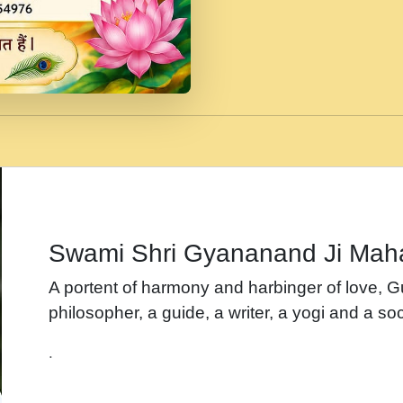
जब से गीता ज्ञान पाया मैं ब
Rasik.mp3
तन हल दल द सनव मड उतत
रख द!.mp3
तू कर प्रीतम से प्रीत, यूह
Gyananand Ji Maharaj.m
न म गवद गपल गद फर, पयर 
maharaj.mp3
Swami Shri Gyananand Ji Mah
नह भरस रह लडडल... अपन 
A portent of harmony and harbinger of love, 
बगड नसब कसन सवर तर बग
philosopher, a guide, a writer, a yogi and a soc
भजन - उठ नींद से अखियां 
.
भजन - चाहे राम हो, चाहे
Shyam Ho.mp3