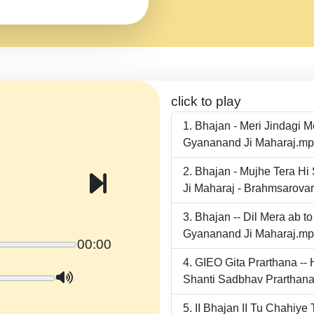
click to play
Bhajan - Meri Jindagi 
Gyananand Ji Maharaj.m
Bhajan - Mujhe Tera Hi
Ji Maharaj - Brahmsarova
Bhajan -- Dil Mera ab 
Gyananand Ji Maharaj.m
00:00
GIEO Gita Prarthana -
Shanti Sadbhav Prarthana
II Bhajan II Tu Chahiy