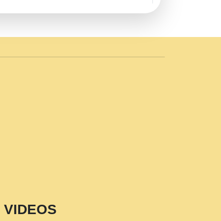
AVE by Rasik Pawan ji 20-11-19
 PRABHU KUTEER CHANNEL.mp3
n Sajaya Mata Vaishno Devi Aarti Mata
r Wadali Ji.mp3
NTH KALER NEW PUNAJBI
 FULL VIDEO HD.mp3
i Maharaj Pad - A Divine Bhajan by Shri
p3
est Devotional Song By Chitra
aksh (शर कषण कप कटकष- परम पजय गत मनष ज
VIDEOS
aawariya Latest Shyam Bhajan Ram Gopal