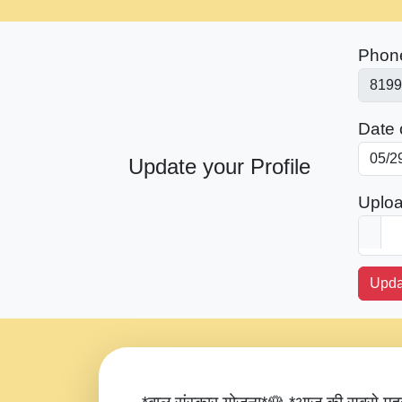
Phon
Date o
Update your Profile
Uploa
Upda