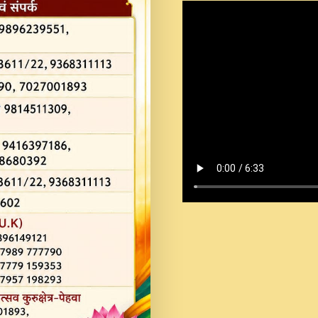
Shastri Ji Saawariya.mp3
Teri Chaukhat Pe.mp3
Teri Sharan Mein Aak
Sankirtan.mp3
अगर दन कशर ज मझ इतन द
#बसर.mp3
अब त आकर बह पकड ल वरन
SATGURU MUSIC !.mp3
ऐहन अखय च महन बस रखय 
कई पकड क मर हथ र मह व
दय!.mp3
कषण क दवन जरर सन - O K
New Bhajan 2020 #Ishwar