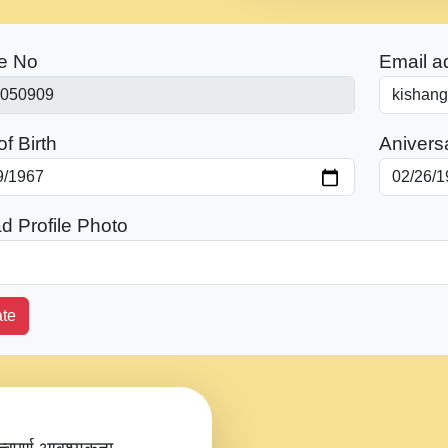
e No
Email a
f Birth
Anivers
d Profile Photo
te