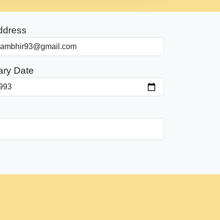
ddress
ary Date