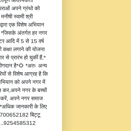
वपूर्ण आवश्यकता
ंपराओं अपने ग्रंथो को
 मनीषी स्वामी श्री
 द्वारा एक विशेष अभियान
,* *जिसके अंतर्गत हर नगर
टर आदि में 5 से 15 वर्ष
की कक्षा लगाने की योजना
 से प्रारंभ हो चुकीं हैं,*
 योगदान है*🌻 *अतः अन्य
यों से विशेष आग्रह है कि
भियान को अपने नगर में
ंभ कर,अपने नगर के बच्चों
ोग करें, अपने नगर समाज
*🔔 *अधिक जानकारी के लिए
...8700652182 बिट्टू
.....9254585312