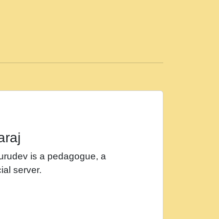
ड़ी मस्ती में हूँ । 2018 - Rishikesh - Ratan Ji
 सर रख क, नल रव त गल लग जव त सर उतत हथ
ीं दिन बीतते जाते हैं । 2018 - Rishikesh - Swami
p3
महन न रझद फर! shri ravinandan shastri ji
araj
खट करम क !!!! मह दद सहर चरण क .....mp3
Gurudev is a pedagogue, a
र Shri ravinandan shastri ji maharaj.mp3
ial server.
खोल ज़रा.mp3
 श्याम हो - Bhajan - Chahe Ram Ho Chahe