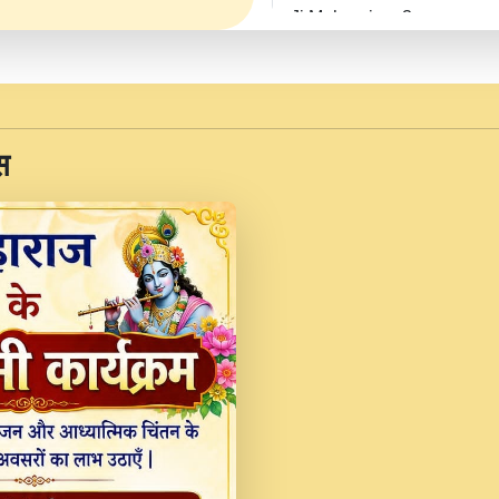
Ji Maharaj.mp3
JINU SATGURU AAP BUL
Sankirtan At VEER JI
Kina Sohna Tera Bhawa
स
Rani Bhajan By Lakhwinde
MERE MANN VICH KA
DEVOTIONAL SONG 2017
Na To Roop Hai Bindu J
Indresh Ji #BhaktiPath.m
Radha Rani Ki Kirpa B
Vichitra.mp3
Shri Krishan Kripakat
महरज ).mp3
Teri Bholi Si Surat S