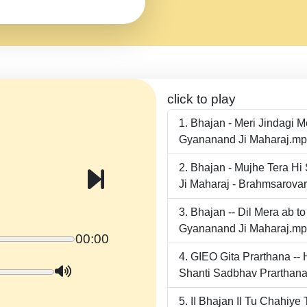
click to play
Bhajan - Meri Jindagi 
Gyananand Ji Maharaj.m
Bhajan - Mujhe Tera Hi
Ji Maharaj - Brahmsarova
Bhajan -- Dil Mera ab 
Gyananand Ji Maharaj.m
00:00
GIEO Gita Prarthana -
Shanti Sadbhav Prarthana
II Bhajan II Tu Chahiy