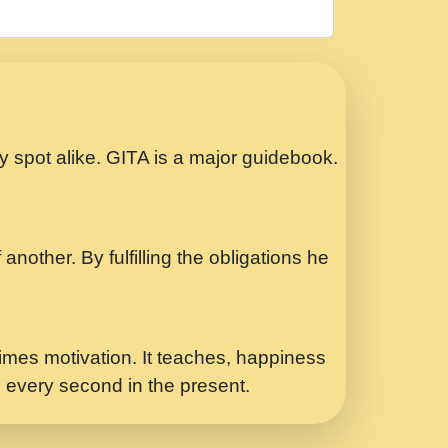
रठ हर क मनन न आय Shri ravinandan shastri
ता प्रेरणा -Swami Gyananand Ji Maharaj.mp3
Special Shyam Bhajan Ram Gopal Shastri
ry spot alike. GITA is a major guidebook.
ध.... Shri ravinandan shastri ji
another. By fulfilling the obligations he
 - भजन भाव - 2018 - Rishikesh - Swami
p3
र Yahi Hasraten Talab Hai Bhav Pravah
mes motivation. It teaches, happiness
d every second in the present.
Sadhvi Purnima Ji 7.9.2021 जवल नगर दलल