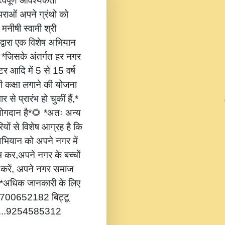
वपूर्ण आवश्यकता
ंपराओं अपने ग्रंथो को
 मनीषी स्वामी श्री
 द्वारा एक विशेष अभियान
,* *जिसके अंतर्गत हर नगर
टर आदि में 5 से 15 वर्ष
की कक्षा लगाने की योजना
 से प्रारंभ हो चुकीं हैं,*
 योगदान है*🌻 *अतः अन्य
यों से विशेष आग्रह है कि
भियान को अपने नगर में
ंभ कर,अपने नगर के बच्चों
ोग करें, अपने नगर समाज
*🔔 *अधिक जानकारी के लिए
...8700652182 बिट्टू
.....9254585312