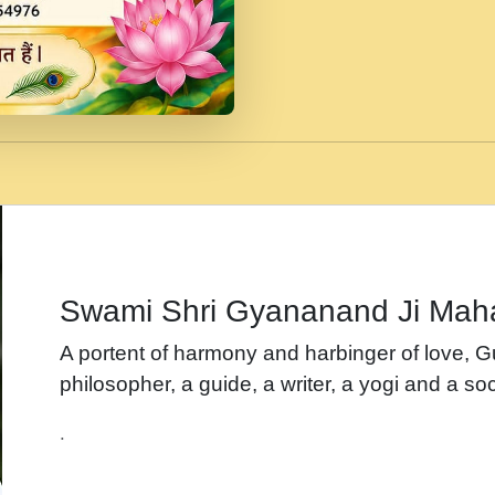
जब से गीता ज्ञान पाया मैं ब
Rasik.mp3
तन हल दल द सनव मड उतत
रख द!.mp3
तू कर प्रीतम से प्रीत, यूह
Gyananand Ji Maharaj.m
न म गवद गपल गद फर, पयर 
maharaj.mp3
Swami Shri Gyananand Ji Mah
नह भरस रह लडडल... अपन 
A portent of harmony and harbinger of love, 
बगड नसब कसन सवर तर बग
philosopher, a guide, a writer, a yogi and a soc
भजन - उठ नींद से अखियां 
.
भजन - चाहे राम हो, चाहे
Shyam Ho.mp3