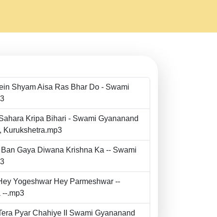
Mein Shyam Aisa Ras Bhar Do - Swami
p3
 Sahara Kripa Bihari - Swami Gyananand
r, Kurukshetra.mp3
to Ban Gaya Diwana Krishna Ka -- Swami
p3
- Hey Yogeshwar Hey Parmeshwar --
 --.mp3
e Tera Pyar Chahiye II Swami Gyananand