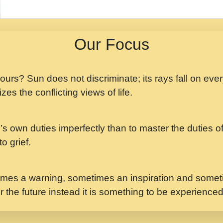
मझ अपन जवन बनन न आय, 
ji maharaj.mp3
Our Focus
मन अशांत मंत्र जाप - गी
मन बध लय परम वल कगन 
Ji Saawariya.mp3
 yours? Sun does not discriminate; its rays fall on eve
zes the conflicting views of life.
मर गनय न अपरध लडडल शर र
maharaj.mp3
’s own duties imperfectly than to master the duties of 
मेरे मन हरी का ध्यान लगा
Gyananand Ji Maharaj.m
o grief.
यह हसरत तलब ह नकज कम
#bhajan.mp3
mes a warning, sometimes an inspiration and someti
r the future instead it is something to be experience
लडल ज बल ल क ज न लग 
#बसर.mp3