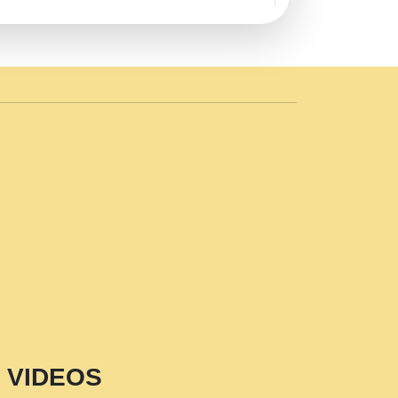
AVE by Rasik Pawan ji 20-11-19
 PRABHU KUTEER CHANNEL.mp3
n Sajaya Mata Vaishno Devi Aarti Mata
r Wadali Ji.mp3
NTH KALER NEW PUNAJBI
 FULL VIDEO HD.mp3
i Maharaj Pad - A Divine Bhajan by Shri
p3
est Devotional Song By Chitra
aksh (शर कषण कप कटकष- परम पजय गत मनष ज
VIDEOS
aawariya Latest Shyam Bhajan Ram Gopal