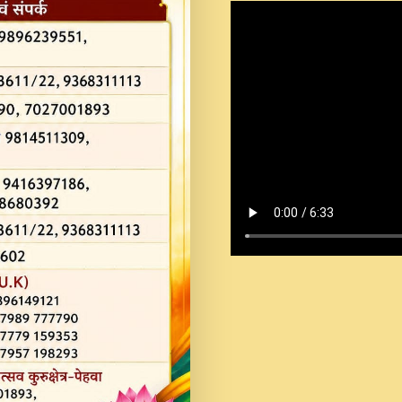
Shastri Ji Saawariya.mp3
Teri Chaukhat Pe.mp3
Teri Sharan Mein Aak
Sankirtan.mp3
अगर दन कशर ज मझ इतन द
#बसर.mp3
अब त आकर बह पकड ल वरन
SATGURU MUSIC !.mp3
ऐहन अखय च महन बस रखय 
कई पकड क मर हथ र मह व
दय!.mp3
कषण क दवन जरर सन - O K
New Bhajan 2020 #Ishwar