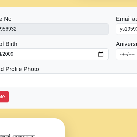
e No
Email a
f Birth
Anivers
d Profile Photo
te