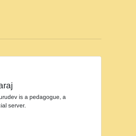
ड़ी मस्ती में हूँ । 2018 - Rishikesh - Ratan Ji
 सर रख क, नल रव त गल लग जव त सर उतत हथ
ीं दिन बीतते जाते हैं । 2018 - Rishikesh - Swami
p3
महन न रझद फर! shri ravinandan shastri ji
araj
खट करम क !!!! मह दद सहर चरण क .....mp3
Gurudev is a pedagogue, a
र Shri ravinandan shastri ji maharaj.mp3
ial server.
खोल ज़रा.mp3
 श्याम हो - Bhajan - Chahe Ram Ho Chahe