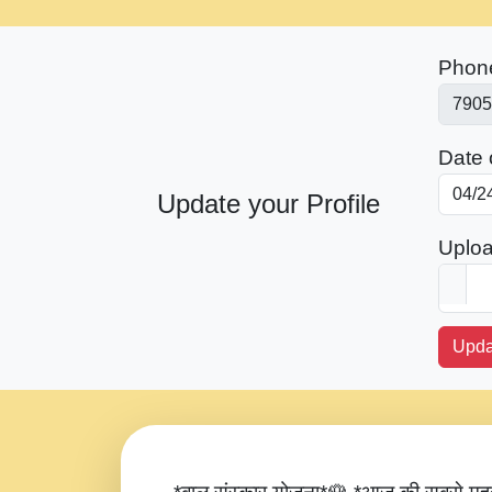
Phon
Date o
Update your Profile
Uploa
Upda