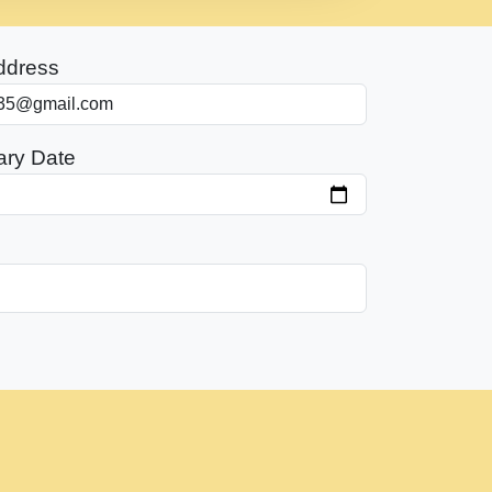
ddress
ary Date