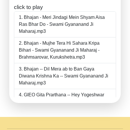
click to play
Bhajan - Meri Jindagi Mein Shyam Aisa
Ras Bhar Do - Swami Gyananand Ji
Maharaj.mp3
Bhajan - Mujhe Tera Hi Sahara Kripa
Bihari - Swami Gyananand Ji Maharaj -
Brahmsarovar, Kurukshetra.mp3
Bhajan -- Dil Mera ab to Ban Gaya
Diwana Krishna Ka -- Swami Gyananand Ji
Maharaj.mp3
GIEO Gita Prarthana -- Hey Yogeshwar
Hey Parmeshwar -- Shanti Sadbhav
Prarthana --.mp3
II Bhajan II Tu Chahiye Tera Pyar Chahiye
II Swami Gyananand Ji Maharaj.mp3