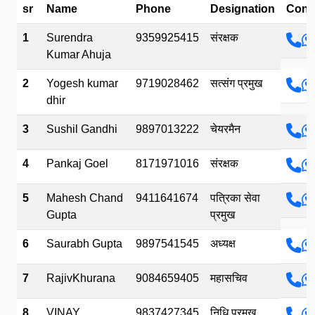
sr
Name
Phone
Designation
Cont
भव.mp3
1
Surendra
9359925415
संरक्षक
Kumar Ahuja
2
Yogesh kumar
9719028462
सत्संग प्रमुख
dhir
3
Sushil Gandhi
9897013222
चेयरमैन
4
Pankaj Goel
8171971016
संरक्षक
5
Mahesh Chand
9411641674
पत्रिका सेवा
Gupta
प्रमुख
6
Saurabh Gupta
9897541545
अध्यक्ष
7
RajivKhurana
9084659405
महासचिव
8
VINAY
9837427345
निधि प्रमुख