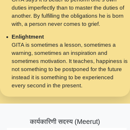
मर गनय न अपरध लडडल शर रध.... Shri
duties imperfectly than to master the duties of
ravinandan shastri ji maharaj.mp3
another. By fulfilling the obligations he is born
मेरे मन हरी का ध्यान लगा - भजन भाव - 2018 -
with, a person never comes to grief.
Rishikesh - Swami Gyananand Ji
Maharaj.mp3
Enlightment
GITA is sometimes a lesson, sometimes a
यह हसरत तलब ह नकज कमर Yahi Hasraten
warning, sometimes an inspiration and
Talab Hai Bhav Pravah #bhajan.mp3
sometimes motivation. It teaches, happiness is
लडल ज बल ल क ज न लग Sadhvi Purnima Ji
not something to be postponed for the future
7.9.2021 जवल नगर दलल #बसर.mp3
instead it is something to be experienced
every second in the present.
सख भ मझ पयर ह दख भ मझ पयर ह!छड म कस दत
दन ह तमहर ह!.mp3
सपरहट भजन 2021 - तर अखय ह जद भर बहर ज म
कब स खड 1.1.2021 !! दलल #बसर.mp3
कार्यकारिणी सदस्य (Meerut)
सपरहट शयम भजन - जय जय शयम जय जय शयम
जय जय शर वनदवन धम !! Jai Jai Shyama !! बज