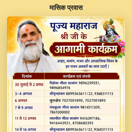
​मासिक प्रवास
JINU SATGURU AAP BULAVE by Rasik
Pawan ji 20-11-19 Sankirtan At VEER JI
PRABHU KUTEER CHANNEL.mp3
Kina Sohna Tera Bhawan Sajaya Mata
Vaishno Devi Aarti Mata Rani Bhajan By
Lakhwinder Wadali Ji.mp3
MERE MANN VICH KANTH KALER
NEW PUNAJBI DEVOTIONAL SONG 2017
FULL VIDEO HD.mp3
Na To Roop Hai Bindu Ji Maharaj Pad - A
Divine Bhajan by Shri Indresh Ji
#BhaktiPath.mp3
Radha Rani Ki Kirpa Best Devotional
Song By Chitra Vichitra.mp3