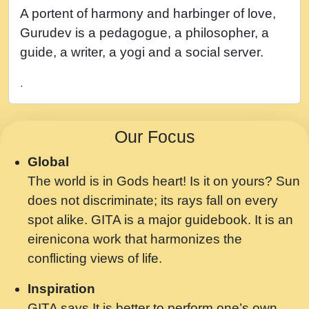
नह भरस रह लडडल... अपन खट करम क !!!! मह दद
A portent of harmony and harbinger of love,
सहर चरण क .....mp3
Gurudev is a pedagogue, a philosopher, a
बगड नसब कसन सवर तर बगर Shri ravinandan
guide, a writer, a yogi and a social server.
shastri ji maharaj.mp3
.
भजन - उठ नींद से अखियां खोल ज़रा.mp3
भजन - चाहे राम हो, चाहे श्याम हो - Bhajan -
Our Focus
Chahe Ram Ho Chahe Shyam Ho.mp3
Global
मझ अपन जवन बनन न आय, रठ हर क मनन न आय
The world is in Gods heart! Is it on yours? Sun
Shri ravinandan shastri ji maharaj.mp3
does not discriminate; its rays fall on every
मन अशांत मंत्र जाप - गीता प्रेरणा -Swami
spot alike. GITA is a major guidebook. It is an
Gyananand Ji Maharaj.mp3
eirenicona work that harmonizes the
मन बध लय परम वल कगन Special Shyam
conflicting views of life.
Bhajan Ram Gopal Shastri Ji
Inspiration
Saawariya.mp3
GITA says It is better to perform one’s own