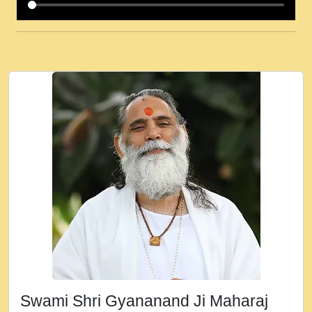
कई पकड क मर हथ र मह वदवन पहच दय! मह जन
उनक पस र मह वदवन पहच दय!.mp3
कषण क दवन जरर सन - O Kanha Abto Murli
Ki - Krishna Bhajan - New Bhajan 2020
#Ishwar Bhakti.mp3
जब से गीता ज्ञान पाया मैं बड़ी मस्ती में हूँ । 2018 -
Rishikesh - Ratan Ji Rasik.mp3
तन हल दल द सनव मड उतत सर रख क, नल रव त
गल लग जव त सर उतत हथ रख द!.mp3
तू कर प्रीतम से प्रीत, यूहीं दिन बीतते जाते हैं ।
2018 - Rishikesh - Swami Gyananand Ji
Maharaj.mp3
न म गवद गपल गद फर, पयर महन न रझद फर! shri
ravinandan shastri ji maharaj.mp3
Swami Shri Gyananand Ji Maharaj