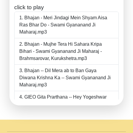
click to play
Bhajan - Meri Jindagi Mein Shyam Aisa
Ras Bhar Do - Swami Gyananand Ji
Maharaj.mp3
Bhajan - Mujhe Tera Hi Sahara Kripa
Bihari - Swami Gyananand Ji Maharaj -
Brahmsarovar, Kurukshetra.mp3
Bhajan -- Dil Mera ab to Ban Gaya
Diwana Krishna Ka -- Swami Gyananand Ji
Maharaj.mp3
GIEO Gita Prarthana -- Hey Yogeshwar
Hey Parmeshwar -- Shanti Sadbhav
Prarthana --.mp3
II Bhajan II Tu Chahiye Tera Pyar Chahiye
II Swami Gyananand Ji Maharaj.mp3