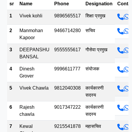
sr
Name
Phone
Designation
Conta
भव.mp3
1
Vivek kohli
9896565517
शिक्षा प्रमुख
2
Manmohan
9466714280
सचिव
Kapoor
3
DEEPANSHU
9555555617
गौसेवा प्रमुख
BANSAL
4
Dinesh
9996611777
संयोजक
Grover
5
Vivek Chawla
9812040308
कार्यकारणी
सदस्य
6
Rajesh
9017347222
कार्यकारणी
chawla
सदस्य
7
Kewal
9215541878
महासचिव