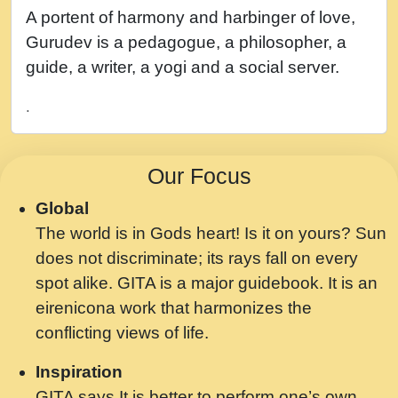
नह भरस रह लडडल... अपन खट करम क !!!! मह दद
A portent of harmony and harbinger of love,
सहर चरण क .....mp3
Gurudev is a pedagogue, a philosopher, a
बगड नसब कसन सवर तर बगर Shri ravinandan
guide, a writer, a yogi and a social server.
shastri ji maharaj.mp3
.
भजन - उठ नींद से अखियां खोल ज़रा.mp3
भजन - चाहे राम हो, चाहे श्याम हो - Bhajan -
Our Focus
Chahe Ram Ho Chahe Shyam Ho.mp3
Global
मझ अपन जवन बनन न आय, रठ हर क मनन न आय
The world is in Gods heart! Is it on yours? Sun
Shri ravinandan shastri ji maharaj.mp3
does not discriminate; its rays fall on every
मन अशांत मंत्र जाप - गीता प्रेरणा -Swami
spot alike. GITA is a major guidebook. It is an
Gyananand Ji Maharaj.mp3
eirenicona work that harmonizes the
मन बध लय परम वल कगन Special Shyam
conflicting views of life.
Bhajan Ram Gopal Shastri Ji
Inspiration
Saawariya.mp3
GITA says It is better to perform one’s own