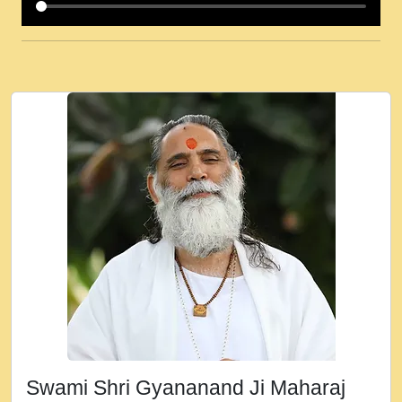
कई पकड क मर हथ र मह वदवन पहच दय! मह जन
उनक पस र मह वदवन पहच दय!.mp3
कषण क दवन जरर सन - O Kanha Abto Murli
Ki - Krishna Bhajan - New Bhajan 2020
#Ishwar Bhakti.mp3
जब से गीता ज्ञान पाया मैं बड़ी मस्ती में हूँ । 2018 -
Rishikesh - Ratan Ji Rasik.mp3
तन हल दल द सनव मड उतत सर रख क, नल रव त
गल लग जव त सर उतत हथ रख द!.mp3
तू कर प्रीतम से प्रीत, यूहीं दिन बीतते जाते हैं ।
2018 - Rishikesh - Swami Gyananand Ji
Maharaj.mp3
न म गवद गपल गद फर, पयर महन न रझद फर! shri
ravinandan shastri ji maharaj.mp3
Swami Shri Gyananand Ji Maharaj