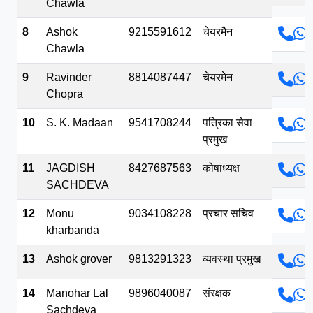
Chawla
8
Ashok
9215591612
चेयरमैन
Chawla
9
Ravinder
8814087447
चेयरमेन
Chopra
10
S. K. Madaan
9541708244
पत्रिका सेवा
प्रमुख
11
JAGDISH
8427687563
कोषाध्यक्ष
SACHDEVA
12
Monu
9034108228
प्रचार सचिव
kharbanda
13
Ashok grover
9813291323
व्यवस्था प्रमुख
14
Manohar Lal
9896040087
संरक्षक
Sachdeva