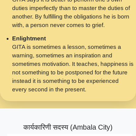
मर गनय न अपरध लडडल शर रध.... Shri
duties imperfectly than to master the duties of
ravinandan shastri ji maharaj.mp3
another. By fulfilling the obligations he is born
मेरे मन हरी का ध्यान लगा - भजन भाव - 2018 -
with, a person never comes to grief.
Rishikesh - Swami Gyananand Ji
Maharaj.mp3
Enlightment
GITA is sometimes a lesson, sometimes a
यह हसरत तलब ह नकज कमर Yahi Hasraten
warning, sometimes an inspiration and
Talab Hai Bhav Pravah #bhajan.mp3
sometimes motivation. It teaches, happiness is
लडल ज बल ल क ज न लग Sadhvi Purnima Ji
not something to be postponed for the future
7.9.2021 जवल नगर दलल #बसर.mp3
instead it is something to be experienced
every second in the present.
सख भ मझ पयर ह दख भ मझ पयर ह!छड म कस दत
दन ह तमहर ह!.mp3
सपरहट भजन 2021 - तर अखय ह जद भर बहर ज म
कब स खड 1.1.2021 !! दलल #बसर.mp3
कार्यकारिणी सदस्य (Ambala City)
सपरहट शयम भजन - जय जय शयम जय जय शयम
जय जय शर वनदवन धम !! Jai Jai Shyama !! बज