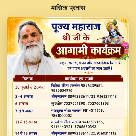
​मासिक प्रवास
JINU SATGURU AAP BULAVE by Rasik
Pawan ji 20-11-19 Sankirtan At VEER JI
PRABHU KUTEER CHANNEL.mp3
Kina Sohna Tera Bhawan Sajaya Mata
Vaishno Devi Aarti Mata Rani Bhajan By
Lakhwinder Wadali Ji.mp3
MERE MANN VICH KANTH KALER
NEW PUNAJBI DEVOTIONAL SONG 2017
FULL VIDEO HD.mp3
Na To Roop Hai Bindu Ji Maharaj Pad - A
Divine Bhajan by Shri Indresh Ji
#BhaktiPath.mp3
Radha Rani Ki Kirpa Best Devotional
Song By Chitra Vichitra.mp3