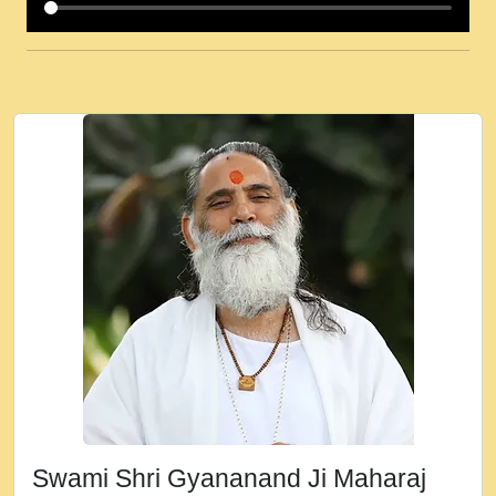
कई पकड क मर हथ र मह वदवन पहच दय! मह जन
उनक पस र मह वदवन पहच दय!.mp3
कषण क दवन जरर सन - O Kanha Abto Murli
Ki - Krishna Bhajan - New Bhajan 2020
#Ishwar Bhakti.mp3
जब से गीता ज्ञान पाया मैं बड़ी मस्ती में हूँ । 2018 -
Rishikesh - Ratan Ji Rasik.mp3
तन हल दल द सनव मड उतत सर रख क, नल रव त
गल लग जव त सर उतत हथ रख द!.mp3
तू कर प्रीतम से प्रीत, यूहीं दिन बीतते जाते हैं ।
2018 - Rishikesh - Swami Gyananand Ji
Maharaj.mp3
न म गवद गपल गद फर, पयर महन न रझद फर! shri
ravinandan shastri ji maharaj.mp3
Swami Shri Gyananand Ji Maharaj