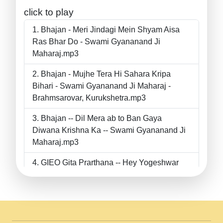
click to play
Bhajan - Meri Jindagi Mein Shyam Aisa
Ras Bhar Do - Swami Gyananand Ji
Maharaj.mp3
Bhajan - Mujhe Tera Hi Sahara Kripa
Bihari - Swami Gyananand Ji Maharaj -
Brahmsarovar, Kurukshetra.mp3
Bhajan -- Dil Mera ab to Ban Gaya
Diwana Krishna Ka -- Swami Gyananand Ji
Maharaj.mp3
GIEO Gita Prarthana -- Hey Yogeshwar
Hey Parmeshwar -- Shanti Sadbhav
Prarthana --.mp3
II Bhajan II Tu Chahiye Tera Pyar Chahiye
II Swami Gyananand Ji Maharaj.mp3