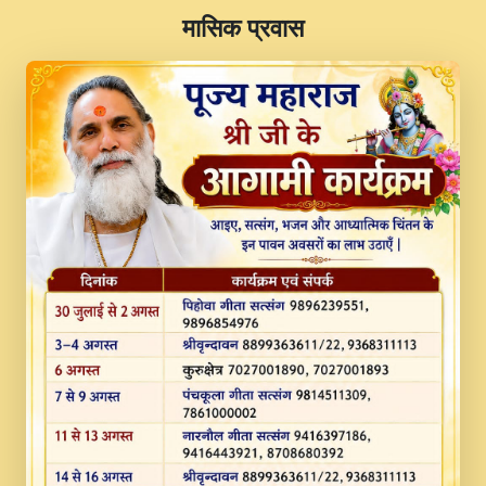
​मासिक प्रवास
JINU SATGURU AAP BULAVE by Rasik
Pawan ji 20-11-19 Sankirtan At VEER JI
PRABHU KUTEER CHANNEL.mp3
Kina Sohna Tera Bhawan Sajaya Mata
Vaishno Devi Aarti Mata Rani Bhajan By
Lakhwinder Wadali Ji.mp3
MERE MANN VICH KANTH KALER
NEW PUNAJBI DEVOTIONAL SONG 2017
FULL VIDEO HD.mp3
Na To Roop Hai Bindu Ji Maharaj Pad - A
Divine Bhajan by Shri Indresh Ji
#BhaktiPath.mp3
Radha Rani Ki Kirpa Best Devotional
Song By Chitra Vichitra.mp3