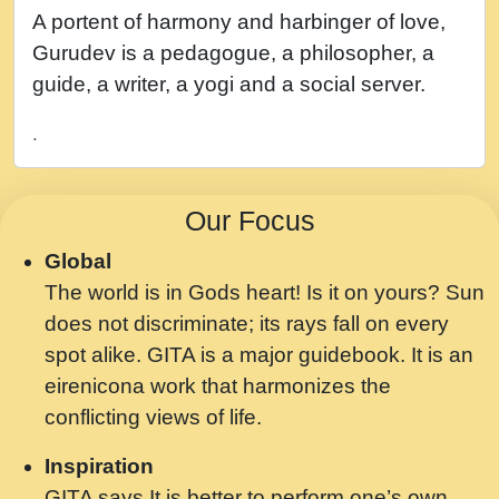
नह भरस रह लडडल... अपन खट करम क !!!! मह दद
A portent of harmony and harbinger of love,
सहर चरण क .....mp3
Gurudev is a pedagogue, a philosopher, a
बगड नसब कसन सवर तर बगर Shri ravinandan
guide, a writer, a yogi and a social server.
shastri ji maharaj.mp3
.
भजन - उठ नींद से अखियां खोल ज़रा.mp3
भजन - चाहे राम हो, चाहे श्याम हो - Bhajan -
Our Focus
Chahe Ram Ho Chahe Shyam Ho.mp3
Global
मझ अपन जवन बनन न आय, रठ हर क मनन न आय
The world is in Gods heart! Is it on yours? Sun
Shri ravinandan shastri ji maharaj.mp3
does not discriminate; its rays fall on every
मन अशांत मंत्र जाप - गीता प्रेरणा -Swami
spot alike. GITA is a major guidebook. It is an
Gyananand Ji Maharaj.mp3
eirenicona work that harmonizes the
मन बध लय परम वल कगन Special Shyam
conflicting views of life.
Bhajan Ram Gopal Shastri Ji
Inspiration
Saawariya.mp3
GITA says It is better to perform one’s own