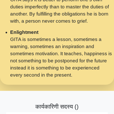
मर गनय न अपरध लडडल शर रध.... Shri
duties imperfectly than to master the duties of
ravinandan shastri ji maharaj.mp3
another. By fulfilling the obligations he is born
मेरे मन हरी का ध्यान लगा - भजन भाव - 2018 -
with, a person never comes to grief.
Rishikesh - Swami Gyananand Ji
Maharaj.mp3
Enlightment
GITA is sometimes a lesson, sometimes a
यह हसरत तलब ह नकज कमर Yahi Hasraten
warning, sometimes an inspiration and
Talab Hai Bhav Pravah #bhajan.mp3
sometimes motivation. It teaches, happiness is
लडल ज बल ल क ज न लग Sadhvi Purnima Ji
not something to be postponed for the future
7.9.2021 जवल नगर दलल #बसर.mp3
instead it is something to be experienced
every second in the present.
सख भ मझ पयर ह दख भ मझ पयर ह!छड म कस दत
दन ह तमहर ह!.mp3
सपरहट भजन 2021 - तर अखय ह जद भर बहर ज म
कब स खड 1.1.2021 !! दलल #बसर.mp3
कार्यकारिणी सदस्य ()
सपरहट शयम भजन - जय जय शयम जय जय शयम
जय जय शर वनदवन धम !! Jai Jai Shyama !! बज