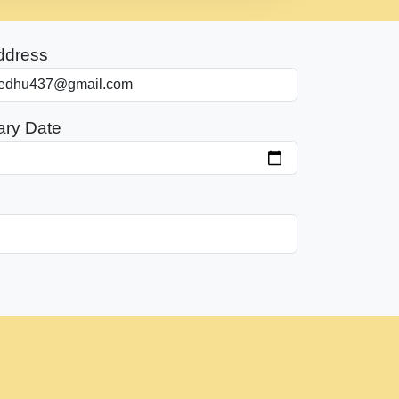
ddress
ary Date