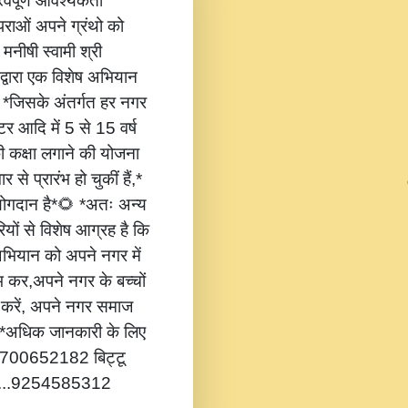
वपूर्ण आवश्यकता
ंपराओं अपने ग्रंथो को
 मनीषी स्वामी श्री
 द्वारा एक विशेष अभियान
,* *जिसके अंतर्गत हर नगर
टर आदि में 5 से 15 वर्ष
की कक्षा लगाने की योजना
 से प्रारंभ हो चुकीं हैं,*
 योगदान है*🌻 *अतः अन्य
यों से विशेष आग्रह है कि
भियान को अपने नगर में
ंभ कर,अपने नगर के बच्चों
ोग करें, अपने नगर समाज
*🔔 *अधिक जानकारी के लिए
...8700652182 बिट्टू
.....9254585312