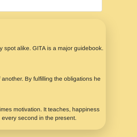
रठ हर क मनन न आय Shri ravinandan shastri
ता प्रेरणा -Swami Gyananand Ji Maharaj.mp3
Special Shyam Bhajan Ram Gopal Shastri
ry spot alike. GITA is a major guidebook.
ध.... Shri ravinandan shastri ji
another. By fulfilling the obligations he
 - भजन भाव - 2018 - Rishikesh - Swami
p3
र Yahi Hasraten Talab Hai Bhav Pravah
mes motivation. It teaches, happiness
d every second in the present.
Sadhvi Purnima Ji 7.9.2021 जवल नगर दलल