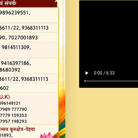
Shastri Ji Saawariya.mp3
Teri Chaukhat Pe.mp3
Teri Sharan Mein Aak
Sankirtan.mp3
अगर दन कशर ज मझ इतन द
#बसर.mp3
अब त आकर बह पकड ल वरन
SATGURU MUSIC !.mp3
ऐहन अखय च महन बस रखय 
कई पकड क मर हथ र मह व
दय!.mp3
कषण क दवन जरर सन - O K
New Bhajan 2020 #Ishwar