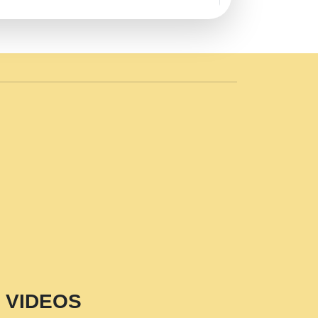
AVE by Rasik Pawan ji 20-11-19
 PRABHU KUTEER CHANNEL.mp3
n Sajaya Mata Vaishno Devi Aarti Mata
r Wadali Ji.mp3
NTH KALER NEW PUNAJBI
 FULL VIDEO HD.mp3
i Maharaj Pad - A Divine Bhajan by Shri
p3
est Devotional Song By Chitra
aksh (शर कषण कप कटकष- परम पजय गत मनष ज
VIDEOS
aawariya Latest Shyam Bhajan Ram Gopal