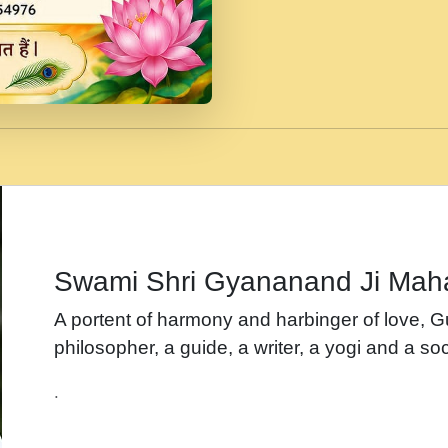
जब से गीता ज्ञान पाया मैं ब
Rasik.mp3
तन हल दल द सनव मड उतत
रख द!.mp3
तू कर प्रीतम से प्रीत, यूह
Gyananand Ji Maharaj.m
न म गवद गपल गद फर, पयर 
maharaj.mp3
Swami Shri Gyananand Ji Mah
नह भरस रह लडडल... अपन 
A portent of harmony and harbinger of love, 
बगड नसब कसन सवर तर बग
philosopher, a guide, a writer, a yogi and a soc
भजन - उठ नींद से अखियां 
.
भजन - चाहे राम हो, चाहे
Shyam Ho.mp3