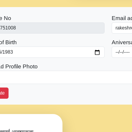
e No
Email a
f Birth
Anivers
d Profile Photo
te