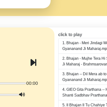
click to play
Bhajan - Meri Jindagi 
Gyananand Ji Maharaj.m
Bhajan - Mujhe Tera Hi
Ji Maharaj - Brahmsarova
Bhajan -- Dil Mera ab 
Gyananand Ji Maharaj.m
00:00
GIEO Gita Prarthana -
Shanti Sadbhav Prarthana
II Bhajan II Tu Chahiy