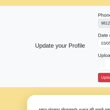
Phon
Date o
Update your Profile
Uploa
Upda