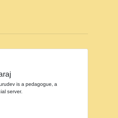
ड़ी मस्ती में हूँ । 2018 - Rishikesh - Ratan Ji
 सर रख क, नल रव त गल लग जव त सर उतत हथ
ीं दिन बीतते जाते हैं । 2018 - Rishikesh - Swami
p3
महन न रझद फर! shri ravinandan shastri ji
araj
खट करम क !!!! मह दद सहर चरण क .....mp3
Gurudev is a pedagogue, a
र Shri ravinandan shastri ji maharaj.mp3
ial server.
खोल ज़रा.mp3
 श्याम हो - Bhajan - Chahe Ram Ho Chahe