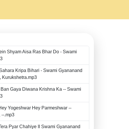
Mein Shyam Aisa Ras Bhar Do - Swami
p3
 Sahara Kripa Bihari - Swami Gyananand
r, Kurukshetra.mp3
to Ban Gaya Diwana Krishna Ka -- Swami
p3
- Hey Yogeshwar Hey Parmeshwar --
 --.mp3
e Tera Pyar Chahiye II Swami Gyananand