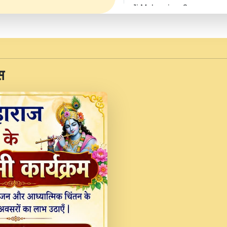
Ji Maharaj.mp3
JINU SATGURU AAP BUL
Sankirtan At VEER JI
Kina Sohna Tera Bhawa
स
Rani Bhajan By Lakhwinde
MERE MANN VICH KA
DEVOTIONAL SONG 2017
Na To Roop Hai Bindu J
Indresh Ji #BhaktiPath.m
Radha Rani Ki Kirpa B
Vichitra.mp3
Shri Krishan Kripakat
महरज ).mp3
Teri Bholi Si Surat S