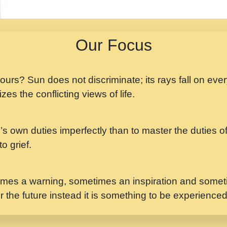
मझ अपन जवन बनन न आय, 
ji maharaj.mp3
Our Focus
मन अशांत मंत्र जाप - गी
मन बध लय परम वल कगन 
Ji Saawariya.mp3
 yours? Sun does not discriminate; its rays fall on eve
zes the conflicting views of life.
मर गनय न अपरध लडडल शर र
maharaj.mp3
’s own duties imperfectly than to master the duties of 
मेरे मन हरी का ध्यान लगा
Gyananand Ji Maharaj.m
o grief.
यह हसरत तलब ह नकज कम
#bhajan.mp3
mes a warning, sometimes an inspiration and someti
r the future instead it is something to be experience
लडल ज बल ल क ज न लग 
#बसर.mp3