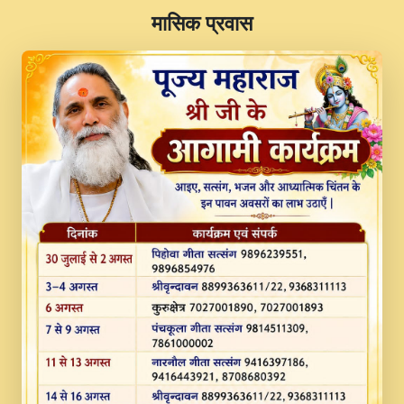
​मासिक प्रवास
JINU SATGURU AAP BULAVE by Rasik
Pawan ji 20-11-19 Sankirtan At VEER JI
PRABHU KUTEER CHANNEL.mp3
Kina Sohna Tera Bhawan Sajaya Mata
Vaishno Devi Aarti Mata Rani Bhajan By
Lakhwinder Wadali Ji.mp3
MERE MANN VICH KANTH KALER
NEW PUNAJBI DEVOTIONAL SONG 2017
FULL VIDEO HD.mp3
Na To Roop Hai Bindu Ji Maharaj Pad - A
Divine Bhajan by Shri Indresh Ji
#BhaktiPath.mp3
Radha Rani Ki Kirpa Best Devotional
Song By Chitra Vichitra.mp3