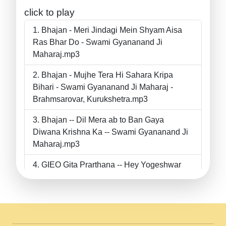
click to play
Bhajan - Meri Jindagi Mein Shyam Aisa
Ras Bhar Do - Swami Gyananand Ji
Maharaj.mp3
Bhajan - Mujhe Tera Hi Sahara Kripa
Bihari - Swami Gyananand Ji Maharaj -
Brahmsarovar, Kurukshetra.mp3
Bhajan -- Dil Mera ab to Ban Gaya
Diwana Krishna Ka -- Swami Gyananand Ji
Maharaj.mp3
GIEO Gita Prarthana -- Hey Yogeshwar
Hey Parmeshwar -- Shanti Sadbhav
Prarthana --.mp3
II Bhajan II Tu Chahiye Tera Pyar Chahiye
II Swami Gyananand Ji Maharaj.mp3