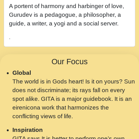
नह भरस रह लडडल... अपन खट करम क !!!! मह दद
A portent of harmony and harbinger of love,
सहर चरण क .....mp3
Gurudev is a pedagogue, a philosopher, a
बगड नसब कसन सवर तर बगर Shri ravinandan
guide, a writer, a yogi and a social server.
shastri ji maharaj.mp3
.
भजन - उठ नींद से अखियां खोल ज़रा.mp3
भजन - चाहे राम हो, चाहे श्याम हो - Bhajan -
Our Focus
Chahe Ram Ho Chahe Shyam Ho.mp3
Global
मझ अपन जवन बनन न आय, रठ हर क मनन न आय
The world is in Gods heart! Is it on yours? Sun
Shri ravinandan shastri ji maharaj.mp3
does not discriminate; its rays fall on every
मन अशांत मंत्र जाप - गीता प्रेरणा -Swami
spot alike. GITA is a major guidebook. It is an
Gyananand Ji Maharaj.mp3
eirenicona work that harmonizes the
मन बध लय परम वल कगन Special Shyam
conflicting views of life.
Bhajan Ram Gopal Shastri Ji
Inspiration
Saawariya.mp3
GITA says It is better to perform one’s own