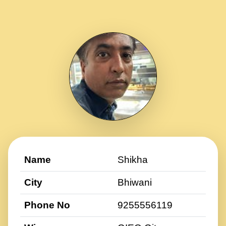
Name
Shikha
City
Bhiwani
Phone No
9255556119