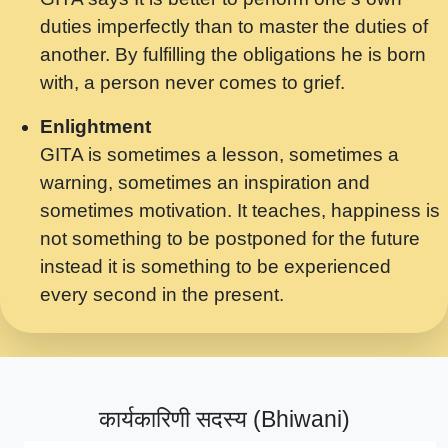
मर गनय न अपरध लडडल शर रध.... Shri
duties imperfectly than to master the duties of
ravinandan shastri ji maharaj.mp3
another. By fulfilling the obligations he is born
मेरे मन हरी का ध्यान लगा - भजन भाव - 2018 -
with, a person never comes to grief.
Rishikesh - Swami Gyananand Ji
Maharaj.mp3
Enlightment
GITA is sometimes a lesson, sometimes a
यह हसरत तलब ह नकज कमर Yahi Hasraten
warning, sometimes an inspiration and
Talab Hai Bhav Pravah #bhajan.mp3
sometimes motivation. It teaches, happiness is
लडल ज बल ल क ज न लग Sadhvi Purnima Ji
not something to be postponed for the future
7.9.2021 जवल नगर दलल #बसर.mp3
instead it is something to be experienced
every second in the present.
सख भ मझ पयर ह दख भ मझ पयर ह!छड म कस दत
दन ह तमहर ह!.mp3
सपरहट भजन 2021 - तर अखय ह जद भर बहर ज म
कब स खड 1.1.2021 !! दलल #बसर.mp3
कार्यकारिणी सदस्य (Bhiwani)
सपरहट शयम भजन - जय जय शयम जय जय शयम
जय जय शर वनदवन धम !! Jai Jai Shyama !! बज