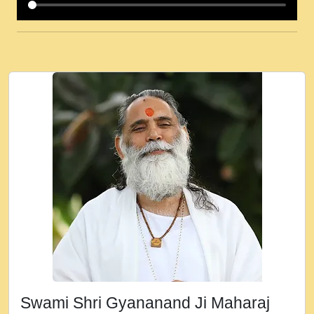
कई पकड क मर हथ र मह वदवन पहच दय! मह जन
उनक पस र मह वदवन पहच दय!.mp3
कषण क दवन जरर सन - O Kanha Abto Murli
Ki - Krishna Bhajan - New Bhajan 2020
#Ishwar Bhakti.mp3
जब से गीता ज्ञान पाया मैं बड़ी मस्ती में हूँ । 2018 -
Rishikesh - Ratan Ji Rasik.mp3
तन हल दल द सनव मड उतत सर रख क, नल रव त
गल लग जव त सर उतत हथ रख द!.mp3
तू कर प्रीतम से प्रीत, यूहीं दिन बीतते जाते हैं ।
2018 - Rishikesh - Swami Gyananand Ji
Maharaj.mp3
न म गवद गपल गद फर, पयर महन न रझद फर! shri
ravinandan shastri ji maharaj.mp3
Swami Shri Gyananand Ji Maharaj