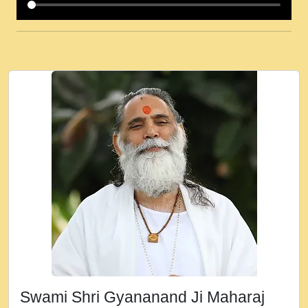
कई पकड क मर हथ र मह वदवन पहच दय! मह जन
उनक पस र मह वदवन पहच दय!.mp3
कषण क दवन जरर सन - O Kanha Abto Murli
Ki - Krishna Bhajan - New Bhajan 2020
#Ishwar Bhakti.mp3
जब से गीता ज्ञान पाया मैं बड़ी मस्ती में हूँ । 2018 -
Rishikesh - Ratan Ji Rasik.mp3
तन हल दल द सनव मड उतत सर रख क, नल रव त
गल लग जव त सर उतत हथ रख द!.mp3
तू कर प्रीतम से प्रीत, यूहीं दिन बीतते जाते हैं ।
2018 - Rishikesh - Swami Gyananand Ji
Maharaj.mp3
न म गवद गपल गद फर, पयर महन न रझद फर! shri
ravinandan shastri ji maharaj.mp3
Swami Shri Gyananand Ji Maharaj