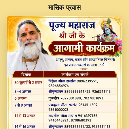
​मासिक प्रवास
JINU SATGURU AAP BULAVE by Rasik
Pawan ji 20-11-19 Sankirtan At VEER JI
PRABHU KUTEER CHANNEL.mp3
Kina Sohna Tera Bhawan Sajaya Mata
Vaishno Devi Aarti Mata Rani Bhajan By
Lakhwinder Wadali Ji.mp3
MERE MANN VICH KANTH KALER
NEW PUNAJBI DEVOTIONAL SONG 2017
FULL VIDEO HD.mp3
Na To Roop Hai Bindu Ji Maharaj Pad - A
Divine Bhajan by Shri Indresh Ji
#BhaktiPath.mp3
Radha Rani Ki Kirpa Best Devotional
Song By Chitra Vichitra.mp3