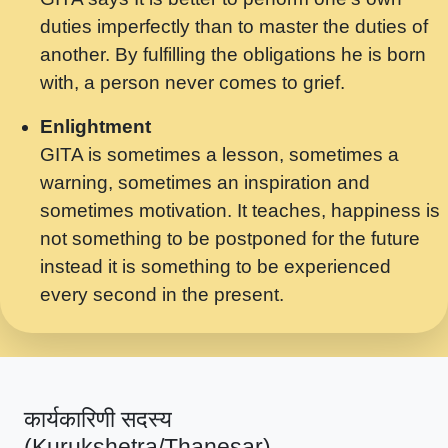
मर गनय न अपरध लडडल शर रध.... Shri
duties imperfectly than to master the duties of
ravinandan shastri ji maharaj.mp3
another. By fulfilling the obligations he is born
मेरे मन हरी का ध्यान लगा - भजन भाव - 2018 -
with, a person never comes to grief.
Rishikesh - Swami Gyananand Ji
Maharaj.mp3
Enlightment
GITA is sometimes a lesson, sometimes a
यह हसरत तलब ह नकज कमर Yahi Hasraten
warning, sometimes an inspiration and
Talab Hai Bhav Pravah #bhajan.mp3
sometimes motivation. It teaches, happiness is
लडल ज बल ल क ज न लग Sadhvi Purnima Ji
not something to be postponed for the future
7.9.2021 जवल नगर दलल #बसर.mp3
instead it is something to be experienced
every second in the present.
सख भ मझ पयर ह दख भ मझ पयर ह!छड म कस दत
दन ह तमहर ह!.mp3
सपरहट भजन 2021 - तर अखय ह जद भर बहर ज म
कब स खड 1.1.2021 !! दलल #बसर.mp3
कार्यकारिणी सदस्य
सपरहट शयम भजन - जय जय शयम जय जय शयम
(Kurukshetra/Thanesar)
जय जय शर वनदवन धम !! Jai Jai Shyama !! बज