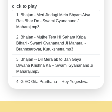
click to play
Bhajan - Meri Jindagi Mein Shyam Aisa
Ras Bhar Do - Swami Gyananand Ji
Maharaj.mp3
Bhajan - Mujhe Tera Hi Sahara Kripa
Bihari - Swami Gyananand Ji Maharaj -
Brahmsarovar, Kurukshetra.mp3
Bhajan -- Dil Mera ab to Ban Gaya
Diwana Krishna Ka -- Swami Gyananand Ji
Maharaj.mp3
GIEO Gita Prarthana -- Hey Yogeshwar
Hey Parmeshwar -- Shanti Sadbhav
Prarthana --.mp3
II Bhajan II Tu Chahiye Tera Pyar Chahiye
II Swami Gyananand Ji Maharaj.mp3