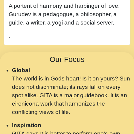
नह भरस रह लडडल... अपन खट करम क !!!! मह दद
A portent of harmony and harbinger of love,
सहर चरण क .....mp3
Gurudev is a pedagogue, a philosopher, a
बगड नसब कसन सवर तर बगर Shri ravinandan
guide, a writer, a yogi and a social server.
shastri ji maharaj.mp3
.
भजन - उठ नींद से अखियां खोल ज़रा.mp3
भजन - चाहे राम हो, चाहे श्याम हो - Bhajan -
Our Focus
Chahe Ram Ho Chahe Shyam Ho.mp3
Global
मझ अपन जवन बनन न आय, रठ हर क मनन न आय
The world is in Gods heart! Is it on yours? Sun
Shri ravinandan shastri ji maharaj.mp3
does not discriminate; its rays fall on every
मन अशांत मंत्र जाप - गीता प्रेरणा -Swami
spot alike. GITA is a major guidebook. It is an
Gyananand Ji Maharaj.mp3
eirenicona work that harmonizes the
मन बध लय परम वल कगन Special Shyam
conflicting views of life.
Bhajan Ram Gopal Shastri Ji
Inspiration
Saawariya.mp3
GITA says It is better to perform one’s own