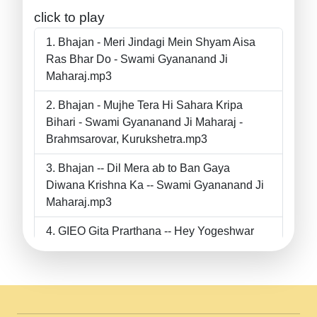
click to play
Bhajan - Meri Jindagi Mein Shyam Aisa
Ras Bhar Do - Swami Gyananand Ji
Maharaj.mp3
Bhajan - Mujhe Tera Hi Sahara Kripa
Bihari - Swami Gyananand Ji Maharaj -
Brahmsarovar, Kurukshetra.mp3
Bhajan -- Dil Mera ab to Ban Gaya
Diwana Krishna Ka -- Swami Gyananand Ji
Maharaj.mp3
GIEO Gita Prarthana -- Hey Yogeshwar
Hey Parmeshwar -- Shanti Sadbhav
Prarthana --.mp3
II Bhajan II Tu Chahiye Tera Pyar Chahiye
II Swami Gyananand Ji Maharaj.mp3