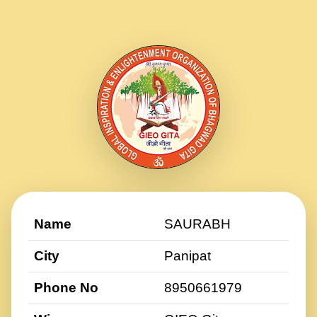
Name
SAURABH
City
Panipat
Phone No
8950661979