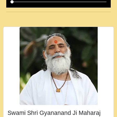
कई पकड क मर हथ र मह वदवन पहच दय! मह जन
उनक पस र मह वदवन पहच दय!.mp3
कषण क दवन जरर सन - O Kanha Abto Murli
Ki - Krishna Bhajan - New Bhajan 2020
#Ishwar Bhakti.mp3
जब से गीता ज्ञान पाया मैं बड़ी मस्ती में हूँ । 2018 -
Rishikesh - Ratan Ji Rasik.mp3
तन हल दल द सनव मड उतत सर रख क, नल रव त
गल लग जव त सर उतत हथ रख द!.mp3
तू कर प्रीतम से प्रीत, यूहीं दिन बीतते जाते हैं ।
2018 - Rishikesh - Swami Gyananand Ji
Maharaj.mp3
न म गवद गपल गद फर, पयर महन न रझद फर! shri
ravinandan shastri ji maharaj.mp3
Swami Shri Gyananand Ji Maharaj