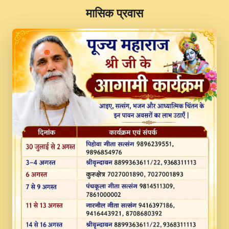
​मासिक प्रवास
JINU SATGURU AAP BULAVE by Rasik
Pawan ji 20-11-19 Sankirtan At VEER JI
PRABHU KUTEER CHANNEL.mp3
Kina Sohna Tera Bhawan Sajaya Mata
Vaishno Devi Aarti Mata Rani Bhajan By
Lakhwinder Wadali Ji.mp3
MERE MANN VICH KANTH KALER
NEW PUNAJBI DEVOTIONAL SONG 2017
FULL VIDEO HD.mp3
Na To Roop Hai Bindu Ji Maharaj Pad - A
Divine Bhajan by Shri Indresh Ji
#BhaktiPath.mp3
Radha Rani Ki Kirpa Best Devotional
Song By Chitra Vichitra.mp3