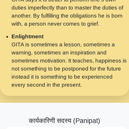
मर गनय न अपरध लडडल शर रध.... Shri
duties imperfectly than to master the duties of
ravinandan shastri ji maharaj.mp3
another. By fulfilling the obligations he is born
मेरे मन हरी का ध्यान लगा - भजन भाव - 2018 -
with, a person never comes to grief.
Rishikesh - Swami Gyananand Ji
Maharaj.mp3
Enlightment
GITA is sometimes a lesson, sometimes a
यह हसरत तलब ह नकज कमर Yahi Hasraten
warning, sometimes an inspiration and
Talab Hai Bhav Pravah #bhajan.mp3
sometimes motivation. It teaches, happiness is
लडल ज बल ल क ज न लग Sadhvi Purnima Ji
not something to be postponed for the future
7.9.2021 जवल नगर दलल #बसर.mp3
instead it is something to be experienced
every second in the present.
सख भ मझ पयर ह दख भ मझ पयर ह!छड म कस दत
दन ह तमहर ह!.mp3
सपरहट भजन 2021 - तर अखय ह जद भर बहर ज म
कब स खड 1.1.2021 !! दलल #बसर.mp3
कार्यकारिणी सदस्य (Panipat)
सपरहट शयम भजन - जय जय शयम जय जय शयम
जय जय शर वनदवन धम !! Jai Jai Shyama !! बज