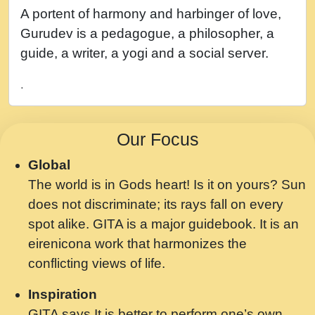
नह भरस रह लडडल... अपन खट करम क !!!! मह दद
A portent of harmony and harbinger of love,
सहर चरण क .....mp3
Gurudev is a pedagogue, a philosopher, a
बगड नसब कसन सवर तर बगर Shri ravinandan
guide, a writer, a yogi and a social server.
shastri ji maharaj.mp3
.
भजन - उठ नींद से अखियां खोल ज़रा.mp3
भजन - चाहे राम हो, चाहे श्याम हो - Bhajan -
Our Focus
Chahe Ram Ho Chahe Shyam Ho.mp3
Global
मझ अपन जवन बनन न आय, रठ हर क मनन न आय
The world is in Gods heart! Is it on yours? Sun
Shri ravinandan shastri ji maharaj.mp3
does not discriminate; its rays fall on every
मन अशांत मंत्र जाप - गीता प्रेरणा -Swami
spot alike. GITA is a major guidebook. It is an
Gyananand Ji Maharaj.mp3
eirenicona work that harmonizes the
मन बध लय परम वल कगन Special Shyam
conflicting views of life.
Bhajan Ram Gopal Shastri Ji
Inspiration
Saawariya.mp3
GITA says It is better to perform one’s own