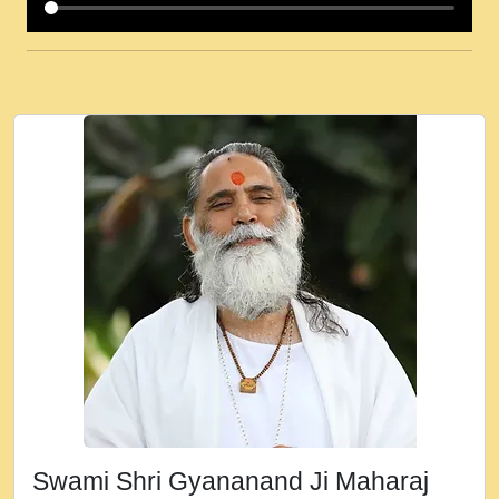
कई पकड क मर हथ र मह वदवन पहच दय! मह जन
उनक पस र मह वदवन पहच दय!.mp3
कषण क दवन जरर सन - O Kanha Abto Murli
Ki - Krishna Bhajan - New Bhajan 2020
#Ishwar Bhakti.mp3
जब से गीता ज्ञान पाया मैं बड़ी मस्ती में हूँ । 2018 -
Rishikesh - Ratan Ji Rasik.mp3
तन हल दल द सनव मड उतत सर रख क, नल रव त
गल लग जव त सर उतत हथ रख द!.mp3
तू कर प्रीतम से प्रीत, यूहीं दिन बीतते जाते हैं ।
2018 - Rishikesh - Swami Gyananand Ji
Maharaj.mp3
न म गवद गपल गद फर, पयर महन न रझद फर! shri
ravinandan shastri ji maharaj.mp3
Swami Shri Gyananand Ji Maharaj