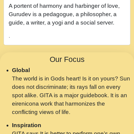
नह भरस रह लडडल... अपन खट करम क !!!! मह दद
A portent of harmony and harbinger of love,
सहर चरण क .....mp3
Gurudev is a pedagogue, a philosopher, a
बगड नसब कसन सवर तर बगर Shri ravinandan
guide, a writer, a yogi and a social server.
shastri ji maharaj.mp3
.
भजन - उठ नींद से अखियां खोल ज़रा.mp3
भजन - चाहे राम हो, चाहे श्याम हो - Bhajan -
Our Focus
Chahe Ram Ho Chahe Shyam Ho.mp3
Global
मझ अपन जवन बनन न आय, रठ हर क मनन न आय
The world is in Gods heart! Is it on yours? Sun
Shri ravinandan shastri ji maharaj.mp3
does not discriminate; its rays fall on every
मन अशांत मंत्र जाप - गीता प्रेरणा -Swami
spot alike. GITA is a major guidebook. It is an
Gyananand Ji Maharaj.mp3
eirenicona work that harmonizes the
मन बध लय परम वल कगन Special Shyam
conflicting views of life.
Bhajan Ram Gopal Shastri Ji
Inspiration
Saawariya.mp3
GITA says It is better to perform one’s own