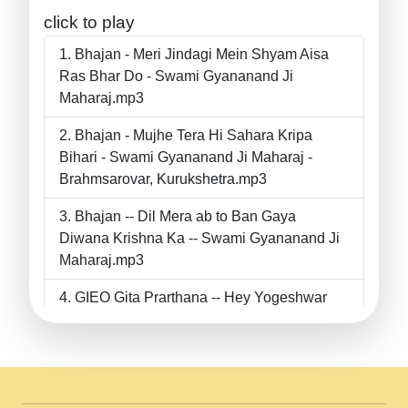
click to play
Bhajan - Meri Jindagi Mein Shyam Aisa
Ras Bhar Do - Swami Gyananand Ji
Maharaj.mp3
Bhajan - Mujhe Tera Hi Sahara Kripa
Bihari - Swami Gyananand Ji Maharaj -
Brahmsarovar, Kurukshetra.mp3
Bhajan -- Dil Mera ab to Ban Gaya
Diwana Krishna Ka -- Swami Gyananand Ji
Maharaj.mp3
GIEO Gita Prarthana -- Hey Yogeshwar
Hey Parmeshwar -- Shanti Sadbhav
Prarthana --.mp3
II Bhajan II Tu Chahiye Tera Pyar Chahiye
II Swami Gyananand Ji Maharaj.mp3