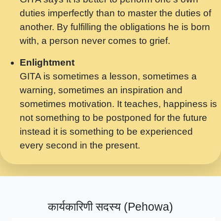
मर गनय न अपरध लडडल शर रध.... Shri
duties imperfectly than to master the duties of
ravinandan shastri ji maharaj.mp3
another. By fulfilling the obligations he is born
मेरे मन हरी का ध्यान लगा - भजन भाव - 2018 -
with, a person never comes to grief.
Rishikesh - Swami Gyananand Ji
Maharaj.mp3
Enlightment
GITA is sometimes a lesson, sometimes a
यह हसरत तलब ह नकज कमर Yahi Hasraten
warning, sometimes an inspiration and
Talab Hai Bhav Pravah #bhajan.mp3
sometimes motivation. It teaches, happiness is
लडल ज बल ल क ज न लग Sadhvi Purnima Ji
not something to be postponed for the future
7.9.2021 जवल नगर दलल #बसर.mp3
instead it is something to be experienced
every second in the present.
सख भ मझ पयर ह दख भ मझ पयर ह!छड म कस दत
दन ह तमहर ह!.mp3
सपरहट भजन 2021 - तर अखय ह जद भर बहर ज म
कब स खड 1.1.2021 !! दलल #बसर.mp3
कार्यकारिणी सदस्य (Pehowa)
सपरहट शयम भजन - जय जय शयम जय जय शयम
जय जय शर वनदवन धम !! Jai Jai Shyama !! बज