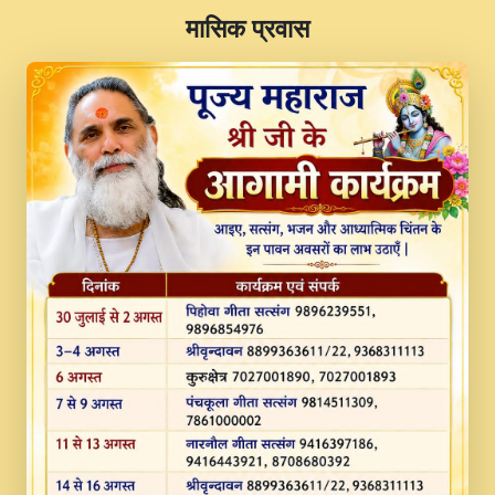
​मासिक प्रवास
JINU SATGURU AAP BULAVE by Rasik
Pawan ji 20-11-19 Sankirtan At VEER JI
PRABHU KUTEER CHANNEL.mp3
Kina Sohna Tera Bhawan Sajaya Mata
Vaishno Devi Aarti Mata Rani Bhajan By
Lakhwinder Wadali Ji.mp3
MERE MANN VICH KANTH KALER
NEW PUNAJBI DEVOTIONAL SONG 2017
FULL VIDEO HD.mp3
Na To Roop Hai Bindu Ji Maharaj Pad - A
Divine Bhajan by Shri Indresh Ji
#BhaktiPath.mp3
Radha Rani Ki Kirpa Best Devotional
Song By Chitra Vichitra.mp3