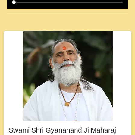
कई पकड क मर हथ र मह वदवन पहच दय! मह जन
उनक पस र मह वदवन पहच दय!.mp3
कषण क दवन जरर सन - O Kanha Abto Murli
Ki - Krishna Bhajan - New Bhajan 2020
#Ishwar Bhakti.mp3
जब से गीता ज्ञान पाया मैं बड़ी मस्ती में हूँ । 2018 -
Rishikesh - Ratan Ji Rasik.mp3
तन हल दल द सनव मड उतत सर रख क, नल रव त
गल लग जव त सर उतत हथ रख द!.mp3
तू कर प्रीतम से प्रीत, यूहीं दिन बीतते जाते हैं ।
2018 - Rishikesh - Swami Gyananand Ji
Maharaj.mp3
न म गवद गपल गद फर, पयर महन न रझद फर! shri
ravinandan shastri ji maharaj.mp3
Swami Shri Gyananand Ji Maharaj