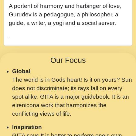
नह भरस रह लडडल... अपन खट करम क !!!! मह दद
A portent of harmony and harbinger of love,
सहर चरण क .....mp3
Gurudev is a pedagogue, a philosopher, a
बगड नसब कसन सवर तर बगर Shri ravinandan
guide, a writer, a yogi and a social server.
shastri ji maharaj.mp3
.
भजन - उठ नींद से अखियां खोल ज़रा.mp3
भजन - चाहे राम हो, चाहे श्याम हो - Bhajan -
Our Focus
Chahe Ram Ho Chahe Shyam Ho.mp3
Global
मझ अपन जवन बनन न आय, रठ हर क मनन न आय
The world is in Gods heart! Is it on yours? Sun
Shri ravinandan shastri ji maharaj.mp3
does not discriminate; its rays fall on every
मन अशांत मंत्र जाप - गीता प्रेरणा -Swami
spot alike. GITA is a major guidebook. It is an
Gyananand Ji Maharaj.mp3
eirenicona work that harmonizes the
मन बध लय परम वल कगन Special Shyam
conflicting views of life.
Bhajan Ram Gopal Shastri Ji
Inspiration
Saawariya.mp3
GITA says It is better to perform one’s own