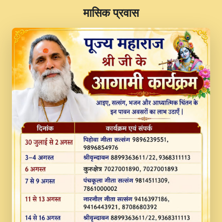
​मासिक प्रवास
JINU SATGURU AAP BULAVE by Rasik
Pawan ji 20-11-19 Sankirtan At VEER JI
PRABHU KUTEER CHANNEL.mp3
Kina Sohna Tera Bhawan Sajaya Mata
Vaishno Devi Aarti Mata Rani Bhajan By
Lakhwinder Wadali Ji.mp3
MERE MANN VICH KANTH KALER
NEW PUNAJBI DEVOTIONAL SONG 2017
FULL VIDEO HD.mp3
Na To Roop Hai Bindu Ji Maharaj Pad - A
Divine Bhajan by Shri Indresh Ji
#BhaktiPath.mp3
Radha Rani Ki Kirpa Best Devotional
Song By Chitra Vichitra.mp3