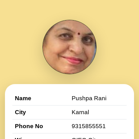
Name
Pushpa Rani
City
Karnal
Phone No
9315855551