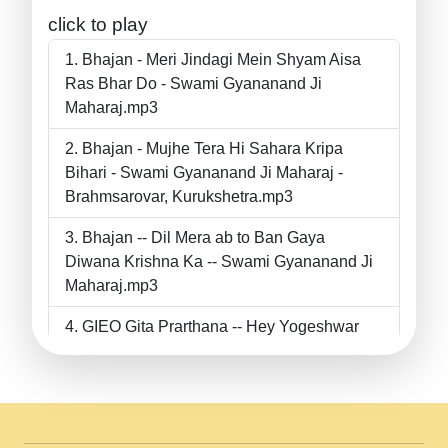
click to play
Bhajan - Meri Jindagi Mein Shyam Aisa
Ras Bhar Do - Swami Gyananand Ji
Maharaj.mp3
Bhajan - Mujhe Tera Hi Sahara Kripa
Bihari - Swami Gyananand Ji Maharaj -
Brahmsarovar, Kurukshetra.mp3
Bhajan -- Dil Mera ab to Ban Gaya
Diwana Krishna Ka -- Swami Gyananand Ji
Maharaj.mp3
GIEO Gita Prarthana -- Hey Yogeshwar
Hey Parmeshwar -- Shanti Sadbhav
Prarthana --.mp3
II Bhajan II Tu Chahiye Tera Pyar Chahiye
II Swami Gyananand Ji Maharaj.mp3