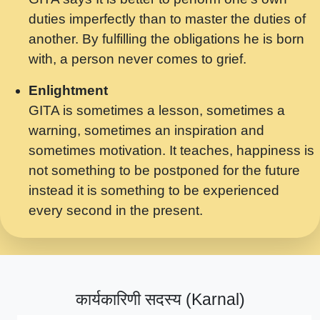
मर गनय न अपरध लडडल शर रध.... Shri
duties imperfectly than to master the duties of
ravinandan shastri ji maharaj.mp3
another. By fulfilling the obligations he is born
मेरे मन हरी का ध्यान लगा - भजन भाव - 2018 -
with, a person never comes to grief.
Rishikesh - Swami Gyananand Ji
Maharaj.mp3
Enlightment
GITA is sometimes a lesson, sometimes a
यह हसरत तलब ह नकज कमर Yahi Hasraten
warning, sometimes an inspiration and
Talab Hai Bhav Pravah #bhajan.mp3
sometimes motivation. It teaches, happiness is
लडल ज बल ल क ज न लग Sadhvi Purnima Ji
not something to be postponed for the future
7.9.2021 जवल नगर दलल #बसर.mp3
instead it is something to be experienced
every second in the present.
सख भ मझ पयर ह दख भ मझ पयर ह!छड म कस दत
दन ह तमहर ह!.mp3
सपरहट भजन 2021 - तर अखय ह जद भर बहर ज म
कब स खड 1.1.2021 !! दलल #बसर.mp3
कार्यकारिणी सदस्य (Karnal)
सपरहट शयम भजन - जय जय शयम जय जय शयम
जय जय शर वनदवन धम !! Jai Jai Shyama !! बज