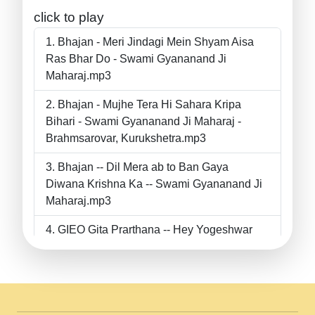
click to play
Bhajan - Meri Jindagi Mein Shyam Aisa
Ras Bhar Do - Swami Gyananand Ji
Maharaj.mp3
Bhajan - Mujhe Tera Hi Sahara Kripa
Bihari - Swami Gyananand Ji Maharaj -
Brahmsarovar, Kurukshetra.mp3
Bhajan -- Dil Mera ab to Ban Gaya
Diwana Krishna Ka -- Swami Gyananand Ji
Maharaj.mp3
GIEO Gita Prarthana -- Hey Yogeshwar
Hey Parmeshwar -- Shanti Sadbhav
Prarthana --.mp3
II Bhajan II Tu Chahiye Tera Pyar Chahiye
II Swami Gyananand Ji Maharaj.mp3