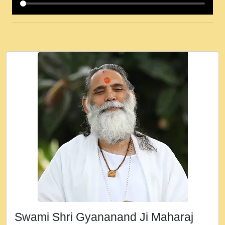
कई पकड क मर हथ र मह वदवन पहच दय! मह जन
उनक पस र मह वदवन पहच दय!.mp3
कषण क दवन जरर सन - O Kanha Abto Murli
Ki - Krishna Bhajan - New Bhajan 2020
#Ishwar Bhakti.mp3
जब से गीता ज्ञान पाया मैं बड़ी मस्ती में हूँ । 2018 -
Rishikesh - Ratan Ji Rasik.mp3
तन हल दल द सनव मड उतत सर रख क, नल रव त
गल लग जव त सर उतत हथ रख द!.mp3
तू कर प्रीतम से प्रीत, यूहीं दिन बीतते जाते हैं ।
2018 - Rishikesh - Swami Gyananand Ji
Maharaj.mp3
न म गवद गपल गद फर, पयर महन न रझद फर! shri
ravinandan shastri ji maharaj.mp3
Swami Shri Gyananand Ji Maharaj