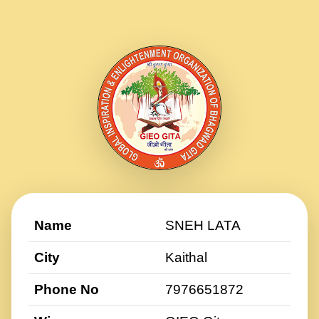
Name
SNEH LATA
City
Kaithal
Phone No
7976651872