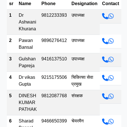
sr
Name
Phone
Designation
Contact
भव.mp3
1
Dr
9812233393
उपाध्यक्ष
Ashwani
Khurana
2
Pawan
9896276412
उपाध्यक्ष
Bansal
3
Gulshan
9416137510
उपाध्यक्ष
Papreja
4
Dr vikas
9215175506
चिकित्सा सेवा
Gupta
प्रमुख
5
DINESH
9812087768
संरक्षक
KUMAR
PATHAK
6
Sharad
9466650399
चेयरमैन