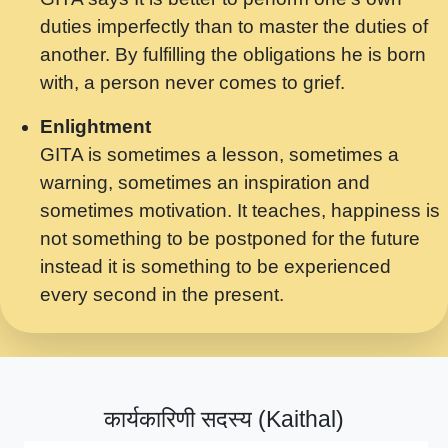
मर गनय न अपरध लडडल शर रध.... Shri
duties imperfectly than to master the duties of
ravinandan shastri ji maharaj.mp3
another. By fulfilling the obligations he is born
मेरे मन हरी का ध्यान लगा - भजन भाव - 2018 -
with, a person never comes to grief.
Rishikesh - Swami Gyananand Ji
Maharaj.mp3
Enlightment
GITA is sometimes a lesson, sometimes a
यह हसरत तलब ह नकज कमर Yahi Hasraten
warning, sometimes an inspiration and
Talab Hai Bhav Pravah #bhajan.mp3
sometimes motivation. It teaches, happiness is
लडल ज बल ल क ज न लग Sadhvi Purnima Ji
not something to be postponed for the future
7.9.2021 जवल नगर दलल #बसर.mp3
instead it is something to be experienced
every second in the present.
सख भ मझ पयर ह दख भ मझ पयर ह!छड म कस दत
दन ह तमहर ह!.mp3
सपरहट भजन 2021 - तर अखय ह जद भर बहर ज म
कब स खड 1.1.2021 !! दलल #बसर.mp3
कार्यकारिणी सदस्य (Kaithal)
सपरहट शयम भजन - जय जय शयम जय जय शयम
जय जय शर वनदवन धम !! Jai Jai Shyama !! बज