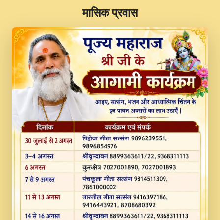
​मासिक प्रवास
JINU SATGURU AAP BULAVE by Rasik
Pawan ji 20-11-19 Sankirtan At VEER JI
PRABHU KUTEER CHANNEL.mp3
Kina Sohna Tera Bhawan Sajaya Mata
Vaishno Devi Aarti Mata Rani Bhajan By
Lakhwinder Wadali Ji.mp3
MERE MANN VICH KANTH KALER
NEW PUNAJBI DEVOTIONAL SONG 2017
FULL VIDEO HD.mp3
Na To Roop Hai Bindu Ji Maharaj Pad - A
Divine Bhajan by Shri Indresh Ji
#BhaktiPath.mp3
Radha Rani Ki Kirpa Best Devotional
Song By Chitra Vichitra.mp3