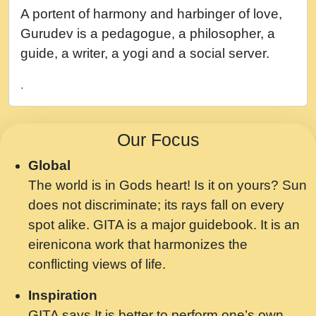
नह भरस रह लडडल... अपन खट करम क !!!! मह दद
A portent of harmony and harbinger of love,
सहर चरण क .....mp3
Gurudev is a pedagogue, a philosopher, a
बगड नसब कसन सवर तर बगर Shri ravinandan
guide, a writer, a yogi and a social server.
shastri ji maharaj.mp3
.
भजन - उठ नींद से अखियां खोल ज़रा.mp3
भजन - चाहे राम हो, चाहे श्याम हो - Bhajan -
Our Focus
Chahe Ram Ho Chahe Shyam Ho.mp3
Global
मझ अपन जवन बनन न आय, रठ हर क मनन न आय
The world is in Gods heart! Is it on yours? Sun
Shri ravinandan shastri ji maharaj.mp3
does not discriminate; its rays fall on every
मन अशांत मंत्र जाप - गीता प्रेरणा -Swami
spot alike. GITA is a major guidebook. It is an
Gyananand Ji Maharaj.mp3
eirenicona work that harmonizes the
मन बध लय परम वल कगन Special Shyam
conflicting views of life.
Bhajan Ram Gopal Shastri Ji
Inspiration
Saawariya.mp3
GITA says It is better to perform one’s own